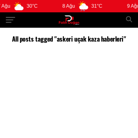
Ağu
30°C
8 Ağu
31°C
9 Ağu
All posts tagged "askeri uçak kaza haberleri"