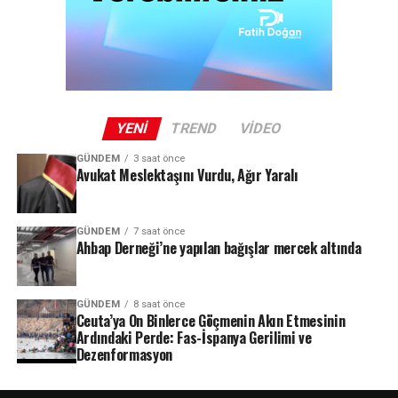
YENI
TREND
VIDEO
GÜNDEM
3 saat önce
Avukat Meslektaşını Vurdu, Ağır Yaralı
GÜNDEM
7 saat önce
Ahbap Derneği’ne yapılan bağışlar mercek altında
GÜNDEM
8 saat önce
Ceuta’ya On Binlerce Göçmenin Akın Etmesinin
Ardındaki Perde: Fas-İspanya Gerilimi ve
Dezenformasyon