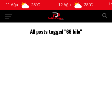
11 Ağu
28°C
12 Ağu
28°C
13
All posts tagged "66 kilo"