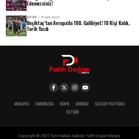
Edemezsiniz!
SPOR
8 saat önce
Beşiktaş’tan Avrupa’da 100. Galibiyet! 10 Kişi Kaldı,
Tarih Yazdı
ANASAYFA
HAKKIMIZDA
KÜNYE
EKIBIMIZ
GIZLILIK POLITIKASI
İLETIŞIM
Copyright © 2025 Tüm Hakları Saklıdır. Fatih Doğan Medya.