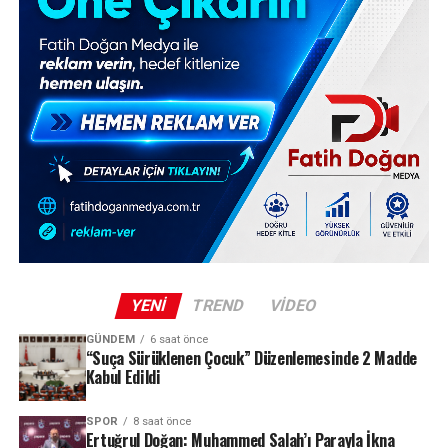
YENI
TREND
VIDEO
GÜNDEM
6 saat önce
“Suça Sürüklenen Çocuk” Düzenlemesinde 2 Madde
Kabul Edildi
SPOR
8 saat önce
Ertuğrul Doğan: Muhammed Salah’ı Parayla İkna