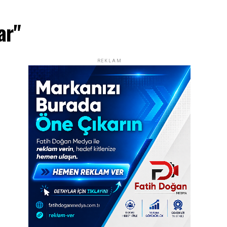
ar"
REKLAM