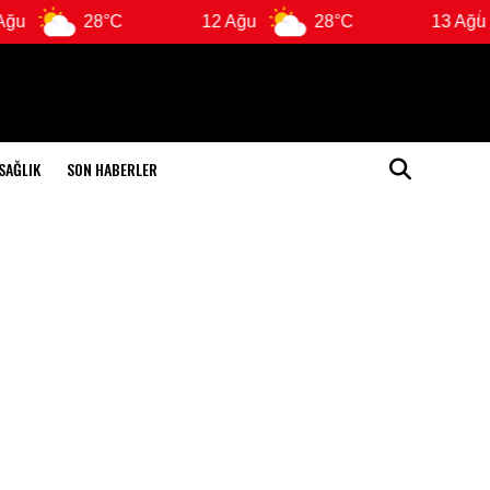
u
28°C
12 Ağu
28°C
13 Ağu
SAĞLIK
SON HABERLER