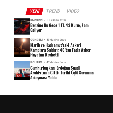
YENI
TREND
VIDEO
EKONOMI
11 dakika önce
Benzine Bu Gece 1 TL 43 Kuruş Zam
Geliyor
GÜNDEM
33 dakika önce
Marib ve Hadramut’taki Askeri
Kamplara Saldırı: 40’tan Fazla Asker
Hayatını Kaybetti
POLITIKA
47 dakika önce
Cumhurbaşkanı Erdoğan Suudi
Arabistan’a Gitti: Tarihi Üçlü Savunma
Anlaşması Yolda