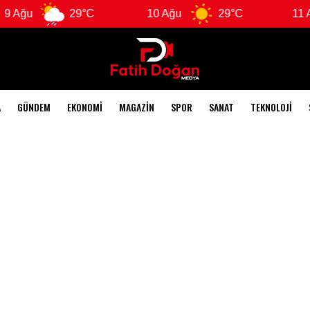
 Ağu
29°C
10 Ağu
29°C
11 Ağ
A
GÜNDEM
EKONOMI
MAGAZIN
SPOR
SANAT
TEKNOLOJI