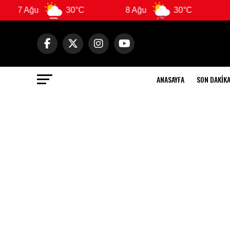
7 Ağu
30°C
8 Ağu
30°C
9
ANASAYFA
SON DAKIK