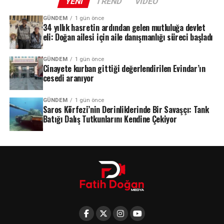
YENI
TREND
VIDEO
GÜNDEM
1 gün önce
34 yıllık hasretin ardından gelen mutluluğa devlet
eli: Doğan ailesi için aile danışmanlığı süreci başladı
GÜNDEM
1 gün önce
Cinayete kurban gittiği değerlendirilen Evindar’ın
cesedi aranıyor
GÜNDEM
1 gün önce
Saros Körfezi’nin Derinliklerinde Bir Savaşçı: Tank
Batığı Dalış Tutkunlarını Kendine Çekiyor