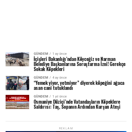
GÜNDEM
1 ay önce
İçişleri Bakanlığı’ndan Köyceğiz ve Narman
Belediye Başkanlarına Soruşturma İzni! Gerekçe
Sokak Köpekleri
GÜNDEM
4 ay önce
“Yemek yiyor, yetmiyor” diyerek köpeğini ağaca
asan cani tutuklandı
GÜNDEM
1 yıl önce
Osmaniye Düziçi’nde Vatandaşların Köpeklere
Saldırısı: Taş, Sopanın Ardından Kurşun Ateşi
REKLAM