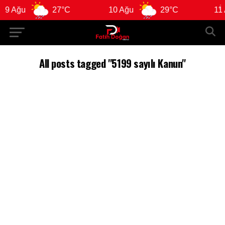
9 Ağu
27°C
10 Ağu
29°C
11 A
All posts tagged "5199 sayılı Kanun"