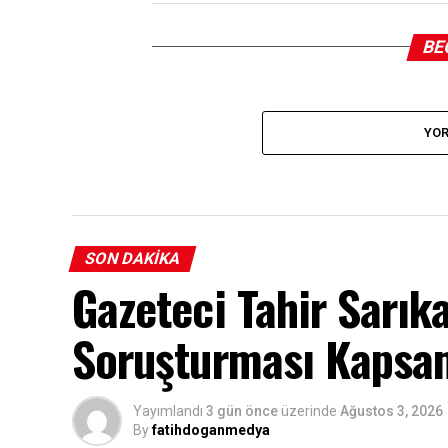
BE
YOR
SON DAKIKA
Gazeteci Tahir Sarı
Soruşturması Kapsam
Yayımlandı
3 gün önce
üzerinde
Ağustos 3, 2026
By
fatihdoganmedya