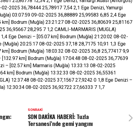
3861 25,86778 12,34 2,1 Ege Denizi, Yamurgi Adası (Amorgos)
-02-2025 36,78444 25,78917 7,54 2,1 Ege Denizi, Yamurgi
uğla) 03:07:59 09-02-2025 36,88889 25,99583 6,85 2,4 Ege
85 km] Bodrum (Muğla) 23:21:27 08-02-2025 36,80639 25,81167
-2025 36,95667 28,295 7 1,2 CAMLI-MARMARIS (MUGLA)
1,4 Ege Denizi – [05.07 km] Bodrum (Muğla) 21:20:02 08-02-
 (Muğla) 20:25:17 08-02-2025 37,18 28,7175 10,91 1,3 Ege
7 km] Bodrum (Muğla) 18:03:32 08-02-2025 36,8 25,77417 9,9
 – [132.97 km] Bodrum (Muğla) 17:04:48 08-02-2025 36,77639
zi – [02.57 km] Marmaris (Muğla) 13:33:13 08-02-2025
8.64 km] Bodrum (Muğla) 13:32:33 08-02-2025 36,55361
A) 12:37:48 08-02-2025 37,1567 27,9242 0 1,8 Ege Denizi –
la) 12:30:34 08-02-2025 36,92722 27,66333 7 1,7
SONRAKI
ngın:
SON DAKİKA HABERİ: Tuzla
Tersanesi’nde gemi yangını