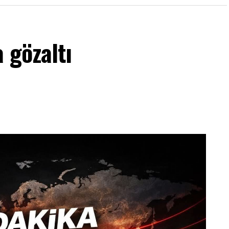
 gözaltı
nında yeni bir şok dalgası yaşanıyor. İstanbul
Soruşturma Bürosu’nun yürüttüğü soruşturma
cısı Tahir Sarıkaya gözaltına alındı. Sarıkaya’nın
ı para girişleri ve bu transferlerin bir kısmının
edildi.
bilgiyi alenen yayma” ve “şantaj” suçlamalarıyla
yürütülen soruşturmanın derinleşmesiyle geldi.