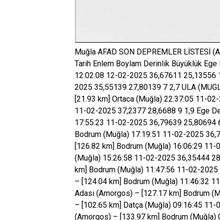
Muğla AFAD SON DEPREMLER LİSTESİ (A
Tarih Enlem Boylam Derinlik Büyüklük Ege 
12:02:08 12-02-2025 36,67611 25,13556 1
2025 35,55139 27,80139 7 2,7 ULA (MUGL
[21.93 km] Ortaca (Muğla) 22:37:05 11-
11-02-2025 37,2377 28,6688 9 1,9 Ege De
17:55:23 11-02-2025 36,79639 25,80694 6
Bodrum (Muğla) 17:19:51 11-02-2025 36,7
[126.82 km] Bodrum (Muğla) 16:06:29 11-
(Muğla) 15:26:58 11-02-2025 36,35444 28,
km] Bodrum (Muğla) 11:47:56 11-02-2025 
– [124.04 km] Bodrum (Muğla) 11:46:32 11
Adası (Amorgos) – [127.17 km] Bodrum (M
– [102.65 km] Datça (Muğla) 09:16:45 11-
(Amorgos) – [133.97 km] Bodrum (Muğla) 