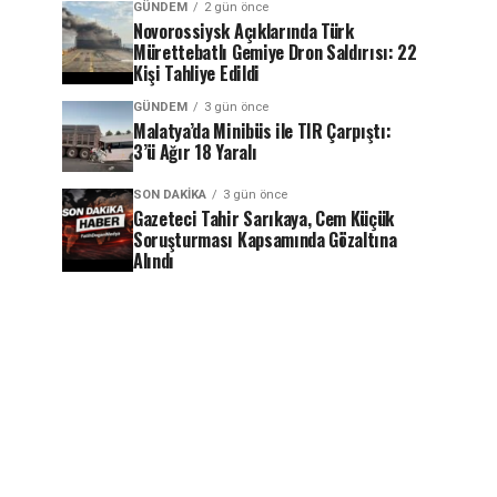
GÜNDEM
2 gün önce
Novorossiysk Açıklarında Türk
Mürettebatlı Gemiye Dron Saldırısı: 22
Kişi Tahliye Edildi
GÜNDEM
3 gün önce
Malatya’da Minibüs ile TIR Çarpıştı:
3’ü Ağır 18 Yaralı
SON DAKIKA
3 gün önce
Gazeteci Tahir Sarıkaya, Cem Küçük
Soruşturması Kapsamında Gözaltına
Alındı