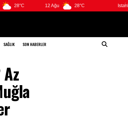
°C
12 Ağu
28°C
Istanbul
SAĞLIK
SON HABERLER
 Az
Muğla
er