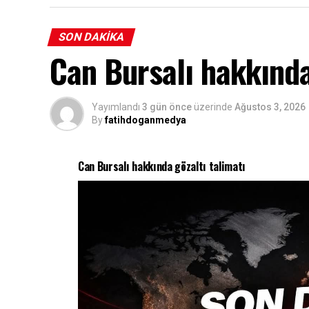
SON DAKIKA
Can Bursalı hakkında
Yayımlandı
3 gün önce
üzerinde
Ağustos 3, 2026
By
fatihdoganmedya
Can Bursalı hakkında gözaltı talimatı
Son dakika gelişmesiyle birlikte Türk bası
Cumhuriyet Başsavcılığı Örgütlü Suçlar 
kapsamında gazeteci ve televizyon program
hesaplarında kaynağı belirsiz yüksek tutarl
kripto para hesaplarına aktarıldığı tespit 
Gözaltı kararı, daha önce “halkı yanıltıcı 
tutuklanan gazeteci Cem Küçük hakkında 