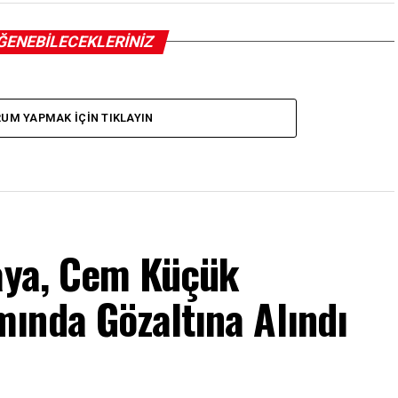
ĞENEBILECEKLERINIZ
UM YAPMAK IÇIN TIKLAYIN
kaya, Cem Küçük
ında Gözaltına Alındı