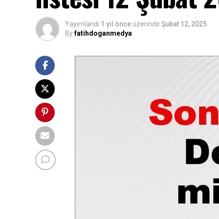
Yayımlandı
1 yıl önce
üzerinde
Şubat 12, 2025
By
fatihdoganmedya