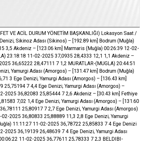
FET VE ACİL DURUM YÖNETİM BAŞKANLIĞI) Lokasyon Saat /
Denizi, Sikinoz Adası (Sikinos) – [192.89 km] Bodrum (Muğla)
5 3,5 Akdeniz – [123.06 km] Marmaris (Muğla) 00:26:39 12-02-
A) 23:18:18 11-02-2025 37,0935 28,4333 12,1 1,1 Akdeniz –
02-2025 36,65222 28,47111 7 1,2 MURATLAR-(MUGLA) 20:44:51
nizi, Yamurgi Adası (Amorgos) – [131.47 km] Bodrum (Muğla)
,71 3 Ege Denizi, Yamurgi Adası (Amorgos) – [136.43 km]
9 25,75194 7 4,4 Ege Denizi, Yamurgi Adası (Amorgos) –
02-2025 36,82083 25,85444 7 2,6 Akdeniz – [30.43 km] Fethiye
81583 7,02 1,4 Ege Denizi, Yamurgi Adası (Amorgos) – [131.60
36,78111 25,80917 7 2,7 Ege Denizi, Yamurgi Adası (Amorgos)
-02-2025 36,80833 25,88889 11,3 2,8 Ege Denizi, Yamurgi
uğla) 11:11:27 11-02-2025 36,78722 25,85833 7 4 Ege Denizi
02-2025 36,19139 26,48639 7 4 Ege Denizi, Yamurgi Adası
00:06:22 11-02-2025 36,77611 25,78333 7 2,3 BELDIBI-