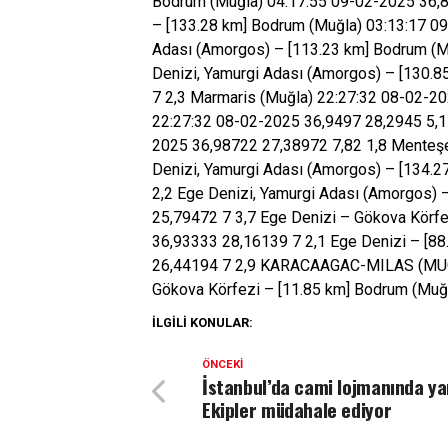
Bodrum (Muğla) 04:17:55 09-02-2025 36,8
– [133.28 km] Bodrum (Muğla) 03:13:17 09
Adası (Amorgos) – [113.23 km] Bodrum (M
Denizi, Yamurgi Adası (Amorgos) – [130.
7 2,3 Marmaris (Muğla) 22:27:32 08-02
22:27:32 08-02-2025 36,9497 28,2945 5,1 
2025 36,98722 27,38972 7,82 1,8 Menteşe
Denizi, Yamurgi Adası (Amorgos) – [134.2
2,2 Ege Denizi, Yamurgi Adası (Amorgos)
25,79472 7 3,7 Ege Denizi – Gökova Körfe
36,93333 28,16139 7 2,1 Ege Denizi – [8
26,44194 7 2,9 KARACAAGAC-MILAS (MUGL
Gökova Körfezi – [11.85 km] Bodrum (Muğ
İLGILI KONULAR:
ÖNCEKI
İstanbul’da cami lojmanında ya
Ekipler müdahale ediyor