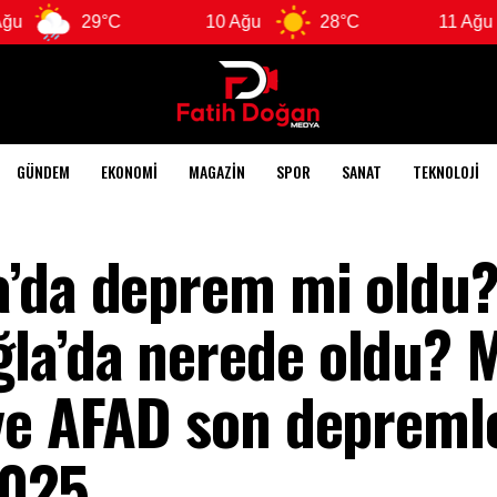
29°C
10 Ağu
28°C
11 Ağu
28
GÜNDEM
EKONOMI
MAGAZIN
SPOR
SANAT
TEKNOLOJI
’da deprem mi oldu?
la’da nerede oldu? 
ve AFAD son depreml
2025