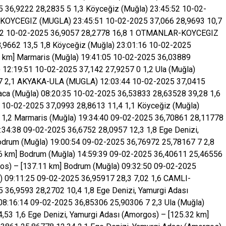
6,9222 28,2835 5 1,3 Köyceğiz (Muğla) 23:45:52 10-02-
OYCEGIZ (MUGLA) 23:45:51 10-02-2025 37,066 28,9693 10,7
2 10-02-2025 36,9057 28,2778 16,8 1 OTMANLAR-KOYCEGIZ
9662 13,5 1,8 Köyceğiz (Muğla) 23:01:16 10-02-2025
5 km] Marmaris (Muğla) 19:41:05 10-02-2025 36,03889
2:19:51 10-02-2025 37,142 27,9257 0 1,2 Ula (Muğla)
 7 2,1 AKYAKA-ULA (MUGLA) 12:03:44 10-02-2025 37,0415
taca (Muğla) 08:20:35 10-02-2025 36,53833 28,63528 39,28 1,6
-02-2025 37,0993 28,8613 11,4 1,1 Köyceğiz (Muğla)
 1,2 Marmaris (Muğla) 19:34:40 09-02-2025 36,70861 28,11778
:38 09-02-2025 36,6752 28,0957 12,3 1,8 Ege Denizi,
odrum (Muğla) 19:00:54 09-02-2025 36,76972 25,78167 7 2,8
3.56 km] Bodrum (Muğla) 14:59:39 09-02-2025 36,40611 25,46556
gos) – [137.11 km] Bodrum (Muğla) 09:32:50 09-02-2025
) 09:11:25 09-02-2025 36,95917 28,3 7,02 1,6 CAMLI-
6,9593 28,2702 10,4 1,8 Ege Denizi, Yamurgi Adası
08:16:14 09-02-2025 36,85306 25,90306 7 2,3 Ula (Muğla)
53 1,6 Ege Denizi, Yamurgi Adası (Amorgos) – [125.32 km]