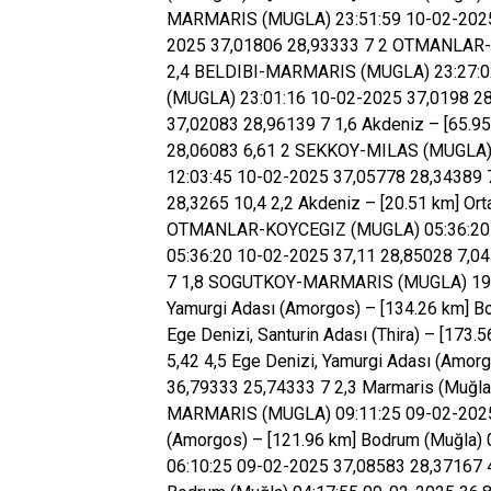
MARMARIS (MUGLA) 23:51:59 10-02-2025 3
2025 37,01806 28,93333 7 2 OTMANLAR-K
2,4 BELDIBI-MARMARIS (MUGLA) 23:27:0
(MUGLA) 23:01:16 10-02-2025 37,0198 28,
37,02083 28,96139 7 1,6 Akdeniz – [65.9
28,06083 6,61 2 SEKKOY-MILAS (MUGLA) 1
12:03:45 10-02-2025 37,05778 28,34389
28,3265 10,4 2,2 Akdeniz – [20.51 km] Or
OTMANLAR-KOYCEGIZ (MUGLA) 05:36:20 10
05:36:20 10-02-2025 37,11 28,85028 7,04
7 1,8 SOGUTKOY-MARMARIS (MUGLA) 19:34
Yamurgi Adası (Amorgos) – [134.26 km] B
Ege Denizi, Santurin Adası (Thira) – [17
5,42 4,5 Ege Denizi, Yamurgi Adası (Amor
36,79333 25,74333 7 2,3 Marmaris (Muğla
MARMARIS (MUGLA) 09:11:25 09-02-2025 3
(Amorgos) – [121.96 km] Bodrum (Muğla) 
06:10:25 09-02-2025 37,08583 28,37167 4,