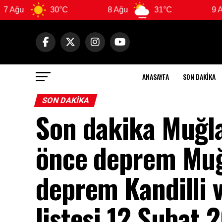
30°C
8 Ağu
31°C
9 Ağu
ANASAYFA
SON DAKIKA
SON DAKIKA
Son dakika Muğla
önce deprem Muğ
deprem Kandilli 
listesi 12 Şubat 