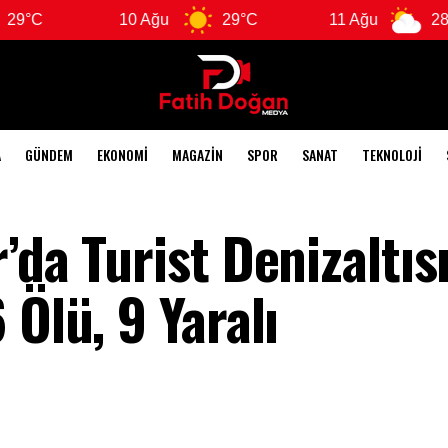
10 Ağu
29°C
11 Ağu
28°C
A
GÜNDEM
EKONOMI
MAGAZIN
SPOR
SANAT
TEKNOLOJI
’da Turist Denizaltıs
 Ölü, 9 Yaralı