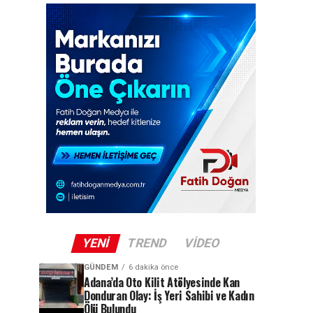
YENI
TREND
VIDEO
GÜNDEM
6 dakika önce
Adana’da Oto Kilit Atölyesinde Kan
Donduran Olay: İş Yeri Sahibi ve Kadın
Ölü Bulundu