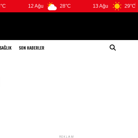
12 Ağu
28°C
13 Ağu
29°C
SAĞLIK
SON HABERLER
ı
REKLAM