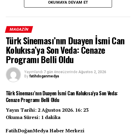
OKUMAYA DEVAM ET
MAGAZIN
Türk Sineması’nın Duayen İsmi Can
Marvel Sinematik Evreni’nin merakla beklenen yapımı
Kolukısa’ya Son Veda: Cenaze
“Spider-Man: Brand New Day”, vizyona girdiği ilk dört
günde dünya çapında 927 milyon dolar hasılat elde
Programı Belli Oldu
ederek adını sinema tarihine altın harflerle yazdırdı.
Tom Holland’ın Peter Parker rolüyle dördüncü kez
Yayımlandı
7 gün önce
üzerinde
Ağustos 2, 2026
By
fatihdoganmedya
izleyici karşısına çıktığı yapım, tüm zamanların en
yüksek ikinci açılış rekoruna imza attı.
Türk Sineması’nın Duayen İsmi Can Kolukısa’ya Son Veda:
927 Milyon Dolarlık Dev Açılış
Cenaze Programı Belli Oldu
Yayın Tarihi: 2 Ağustos 2026. 16: 23
Sony Pictures ve Marvel Studios ortak yapımı “Spider-
Okuma Süresi: 1 dakika
Man: Brand New Day”, vizyondaki ilk dört gününde
dünya genelinde 927 milyon dolarlık gişe hasılatına
FatihDoğanMedya Haber Merkezi
ulaştı. Bu rakam, filmin sinema salonlarında adeta bir