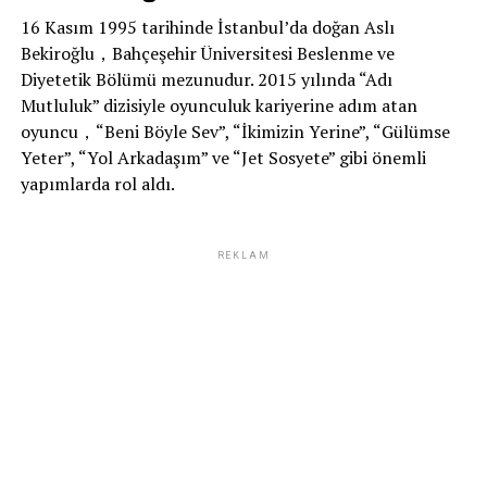
16 Kasım 1995 tarihinde İstanbul’da doğan Aslı
Bekiroğlu，Bahçeşehir Üniversitesi Beslenme ve
Diyetetik Bölümü mezunudur. 2015 yılında “Adı
Mutluluk” dizisiyle oyunculuk kariyerine adım atan
oyuncu，“Beni Böyle Sev”, “İkimizin Yerine”, “Gülümse
Yeter”, “Yol Arkadaşım” ve “Jet Sosyete” gibi önemli
yapımlarda rol aldı.
REKLAM