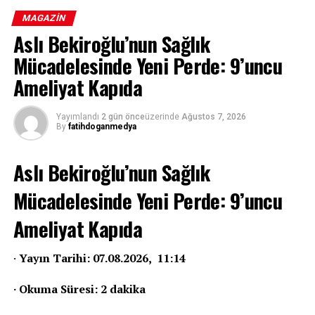
MAGAZIN
Aslı Bekiroğlu’nun Sağlık
Mücadelesinde Yeni Perde: 9’uncu
Ameliyat Kapıda
Yayımlandı
2 gün önce
üzerinde
Ağustos 7, 2026
By
fatihdoganmedya
Aslı Bekiroğlu’nun Sağlık
Mücadelesinde Yeni Perde: 9’uncu
Ameliyat Kapıda
·
Yayın Tarihi: 07.08.2026, 11:14
Şirin, onu ikna etmeye çalışırken Kubat her şeyi duydu.
· Okuma Süresi: 2 dakika
Büyükbey de olanları öğrenip “Sana yazıklar olsun. Hemen