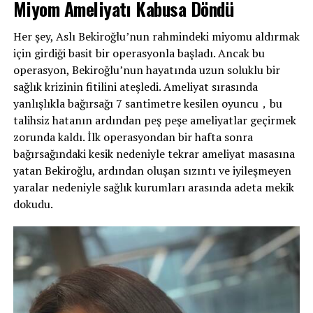
Miyom Ameliyatı Kabusa Döndü
Her şey, Aslı Bekiroğlu’nun rahmindeki miyomu aldırmak
için girdiği basit bir operasyonla başladı. Ancak bu
operasyon, Bekiroğlu’nun hayatında uzun soluklu bir
sağlık krizinin fitilini ateşledi. Ameliyat sırasında
yanlışlıkla bağırsağı 7 santimetre kesilen oyuncu，bu
talihsiz hatanın ardından peş peşe ameliyatlar geçirmek
Tüm olanların ardından amcasıyla konuşan Kubat,
zorunda kaldı. İlk operasyondan bir hafta sonra
yaşadıklarından şüphelenirken; Cevdet, İpsiz için ipucu
bağırsağındaki kesik nedeniyle tekrar ameliyat masasına
bulduklarını söyledi. Hemen harekete geçen Kubat’ı
yatan Bekiroğlu, ardından oluşan sızıntı ve iyileşmeyen
kaybetmek istemediğini ifade eden Şehrazat, ondan geri
yaralar nedeniyle sağlık kurumları arasında adeta mekik
döneceğine dair söz aldı.
dokudu.
Kubat, Cemşit, Haşim ve Büyükbey’in adamları, İpsiz
Cemil’i bulmaya çalışırken; Kolsuz da Şehrazat’a kimseye
bir şey yapmadığını söyledi.
Kubat eve geldiğinde Şehrazat’ın söylediklerini
dinlemezken; gece Şirin ile dertleşti. Şehrazat, ertesi
sabah uyuyakalan ikiliyi yan yana görünce olay çıkarttı.