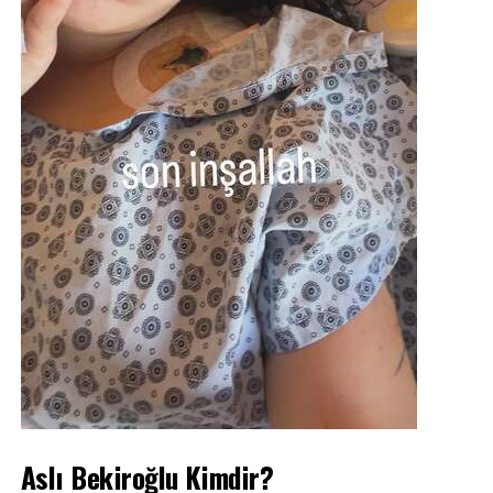
Kubat’ın iyileşmesi ve Şehrazat ile mutlu olmalarına sosyal
medyadan yorum yağdı. “Kubat herkesi korkuttu” “Şehrazat,
Kubat’ı kaybetmekten çok korkuyor””Onları birlikte
gördüğüme sevindim””Kubat’a bir şey olacak diye çok
korktum””Ah Şehrazat nasıl da sevdi Kubat’ı””En azından
birlikte ve mutlular””Kubat’ı vuran adamı da Ferhat vurdu”
İLGILI KONULAR:
SONRAKI
Özcan Deniz’den annesi Kadriye Deniz’in iddiaları sonrası
ilk paylaşım
ÖNCEKI
Yaban mersini ya da muz: Hangisi daha sağlıklı?
Aslı Bekiroğlu Kimdir?