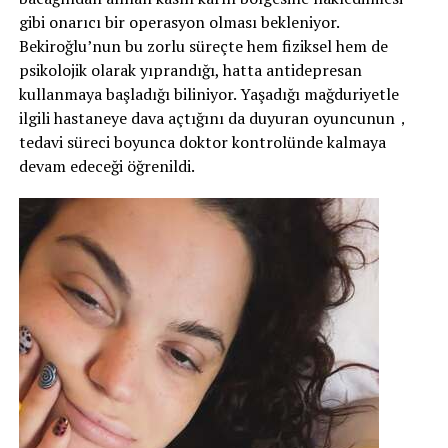
gibi onarıcı bir operasyon olması bekleniyor.
Bekiroğlu’nun bu zorlu süreçte hem fiziksel hem de
psikolojik olarak yıprandığı, hatta antidepresan
kullanmaya başladığı biliniyor. Yaşadığı mağduriyetle
ilgili hastaneye dava açtığını da duyuran oyuncunun，
tedavi süreci boyunca doktor kontrolünde kalmaya
devam edeceği öğrenildi.
Ferhat ile Kubat birlikte plan yaparken; Cevdet, Kubat’ı
Ferhat da Cevdet’i vurdu. Kubat için korkan Şehrazat,
gözyaşlarına boğulurken; onu sevdiğini itiraf etti.AYLAR
SONRA ŞEHRAZAT VE KUBAT YAN YANA
Ardından yaşanan 6 aylık zaman atlaması sonrası Şehrazat,
hastanede hastalarıyla ilgilenirken; Kubat da elinde
çiçeklerle onu ziyarete geldi.
SOSYAL MEDYADAN YORUM YAĞDI