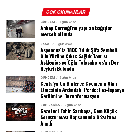
ÇOK OKUNANLAR
GÜNDEM
3 gün önce
Ahbap Derneği’ne yapılan bağışlar
mercek altında
ABD’de Tarihin En İyi İkinci Açılışı
SANAT
3 gün önce
Aspendos’ta 1800 Yıllık Şifa Sembolü
Film, ABD gişesinde 335 milyon dolarlık açılış rakamı
Gün Yüzüne Çıktı: Sağlık Tanrısı
Asklepios ve Oğlu Telesphoros’un Dev
yakalayarak ülke tarihinin en iyi ikinci açılışını
Heykeli Bulundu
gerçekleştirdi. Aynı zamanda bu sonuç, Sony Pictures’ın
şimdiye kadarki en yüksek açılış hasılatı olarak kayıtlara
GÜNDEM
3 gün önce
Ceuta’ya On Binlerce Göçmenin Akın
geçti.
Etmesinin Ardındaki Perde: Fas-İspanya
Gerilimi ve Dezenformasyon
Uluslararası Pazarda Büyük Başarı
SON DAKIKA
6 gün önce
Dağıtımcı şirketin verilerine göre film, uluslararası
Gazeteci Tahir Sarıkaya, Cem Küçük
Soruşturması Kapsamında Gözaltına
pazarda 73 bin 500’den fazla salonda 572 milyon dolar
Alındı
kazandı. Bu rakamın 121 milyon dolarlık kısmı yalnızca
Çin pazarından elde edildi. Çin seyircisinin Örümcek