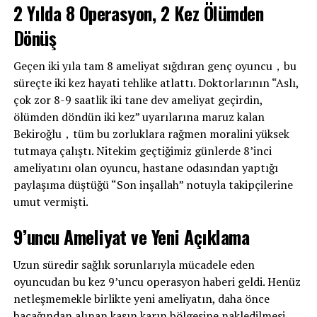
2 Yılda 8 Operasyon, 2 Kez Ölümden
Dönüş
Geçen iki yıla tam 8 ameliyat sığdıran genç oyuncu，bu
Odadan çıkan Şehrazat, eldivenlerini unuttuğunu fark
süreçte iki kez hayati tehlike atlattı. Doktorlarının “Aslı,
edince geri döndü. O sırada Cevdet’in İpsiz ile yaptığı
çok zor 8-9 saatlik iki tane dev ameliyat geçirdin,
telefon konuşmasına şahit oldu. Bunu fark eden Cevdet,
ölümden döndün iki kez” uyarılarına maruz kalan
Şehrazat’ı kaçırırken; Kubat da karısının İpsiz Cemil
Bekiroğlu，tüm bu zorluklara rağmen moralini yüksek
tarafından kaçırıldığını öğrendi.
tutmaya çalıştı. Nitekim geçtiğimiz günlerde 8’inci
Kubat’ın Kolsuz’u götürmesine izin vermeyeceğini
ameliyatını olan oyuncu, hastane odasından yaptığı
söyleyen Şirin, Kolsuz’u vurdu. İyice sinirlenen Kubat,
paylaşıma düştüğü “Son inşallah” notuyla takipçilerine
Şehrazat’ı bulmak için giderken; Şirin de Ferhat’ı arayıp
umut vermişti.
haber verdi.
9’uncu Ameliyat ve Yeni Açıklama
Uzun süredir sağlık sorunlarıyla mücadele eden
oyuncudan bu kez 9’uncu operasyon haberi geldi. Henüz
netleşmemekle birlikte yeni ameliyatın, daha önce
bacağından alınan kasın karın bölgesine nakledilmesi