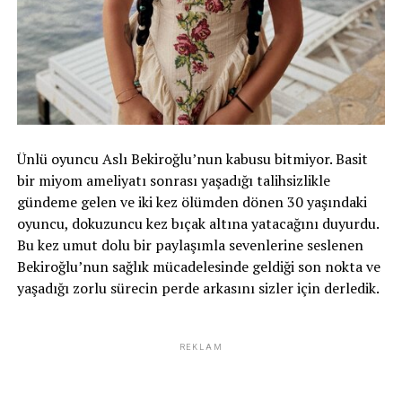
Ünlü oyuncu Aslı Bekiroğlu’nun kabusu bitmiyor. Basit
bir miyom ameliyatı sonrası yaşadığı talihsizlikle
gündeme gelen ve iki kez ölümden dönen 30 yaşındaki
oyuncu, dokuzuncu kez bıçak altına yatacağını duyurdu.
Bu kez umut dolu bir paylaşımla sevenlerine seslenen
Bekiroğlu’nun sağlık mücadelesinde geldiği son nokta ve
Rüya ve Ferhat’ı dikkatli olmaları için uyaran İsfendiyar,
yaşadığı zorlu sürecin perde arkasını sizler için derledik.
Zerrin ile buluştu. Ağabeyi yüzünden kızının başkasına
anne diyerek büyüdüğünü söyleyen Zerrin, intikamını almak
için elinden ne geliyorsa yapacağını ifade etti.
REKLAM
Aynı anlarda Büyükbey de herkesi evde toparlayıp plan
yaparken; Cevdet geldiğinde “Eşiniz ve oğullarınızın öldüğü