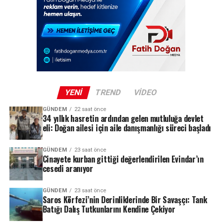
Veda Töreni Üsküdar’da Yapılacak
Can Kolukısa için yarın saat 15.00’te İBB Şehir
Tiyatroları Üsküdar Musahipzade Celâl Sahnesi’nde
anma ve veda töreni gerçekleştirilecek. Törene
sanatçının ailesi, yakın dostları ve sevenlerinin yoğun
katılım göstermesi bekleniyor.
YENI
TREND
VIDEO
GÜNDEM
22 saat önce
REKLAM
34 yıllık hasretin ardından gelen mutluluğa devlet
eli: Doğan ailesi için aile danışmanlığı süreci başladı
GÜNDEM
23 saat önce
Cinayete kurban gittiği değerlendirilen Evindar’ın
cesedi aranıyor
GÜNDEM
23 saat önce
Saros Körfezi’nin Derinliklerinde Bir Savaşçı: Tank
Batığı Dalış Tutkunlarını Kendine Çekiyor