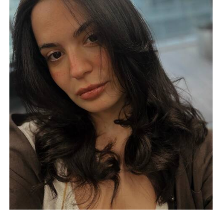
O sırada İpsiz Cemil de hem İsfendiyar’ın mekanını bastı
hem de Büyükbey’in himayesindeki dükkanları dağıttı.
Olanları öğrenen Büyükbey, öfkeden deliye dönerken;
Şehrazat da Cevdet’e gidip yardım istese de olumsuz
yanıt aldı.