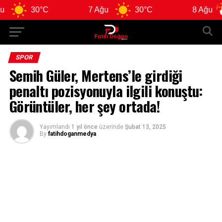
30°C
7 Ağu
30°C
8 Ağu
SPOR
Semih Güler, Mertens’le girdiği
penaltı pozisyonuyla ilgili konuştu:
Görüntüler, her şey ortada!
Yayımlandı
1 yıl önce
üzerinde
Şubat 13, 2025
By
fatihdoganmedya