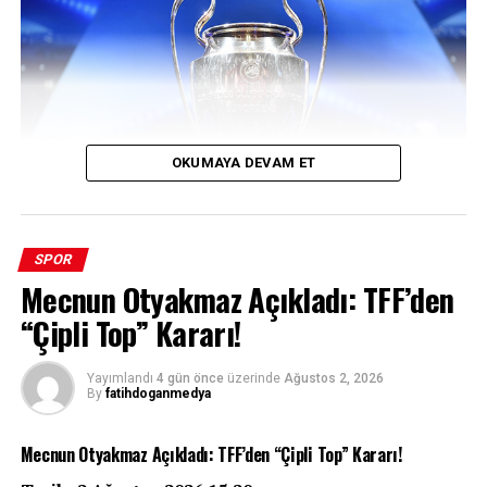
OKUMAYA DEVAM ET
SPOR
Mecnun Otyakmaz Açıkladı: TFF’den
UEFA’nın üç büyük kulüp organizasyonunda play-off
“Çipli Top” Kararı!
turu kuraları bugün İsviçre’nin Nyon kentinde çekiliyor.
Türk futbolunun üç devi Fenerbahçe, Beşiktaş ve
Trabzonspor, Avrupa kupalarındaki yollarına devam
Yayımlandı
4 gün önce
üzerinde
Ağustos 2, 2026
By
fatihdoganmedya
edebilmek için kritik eşleşmeleri bekliyor. Şampiyonlar
Ligi’nden Konferans Ligi’ne uzanan bu maraton,
Mecnun Otyakmaz Açıkladı: TFF’den “Çipli Top” Kararı!
temsilcilerimizin kaderini belirleyecek.