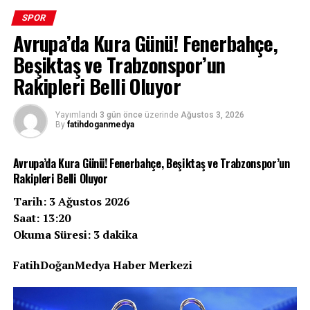
SONRAKI
SPOR
Süper Lig’de ikinci tescil döneminde 58 futbol transfer
Avrupa’da Kura Günü! Fenerbahçe,
edildi: Ara transferde atılan en değerli 10 imza!
Beşiktaş ve Trabzonspor’un
ÖNCEKI
Milli yıldız Alperen sakatlıktan double-double ile döndü
Rakipleri Belli Oluyor
Yayımlandı
3 gün önce
üzerinde
Ağustos 3, 2026
By
fatihdoganmedya
Avrupa’da Kura Günü! Fenerbahçe, Beşiktaş ve Trabzonspor’un
Rakipleri Belli Oluyor
Tarih: 3 Ağustos 2026
Saat: 13:20
Okuma Süresi: 3 dakika
FatihDoğanMedya Haber Merkezi