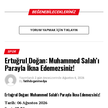
BEĞENEBILECEKLERINIZ
YORUM YAPMAK IÇIN TIKLAYIN
SPOR
Ertuğrul Doğan: Muhammed Salah’ı
Parayla İkna Edemezsiniz!
Yayımlandı
2 gün önce
üzerinde
Ağustos 6, 2026
By
fatihdoganmedya
Ertuğrul Doğan: Muhammed Salah’ı Parayla İkna Edemezsiniz!
Tarih: 06 Ağustos 2026