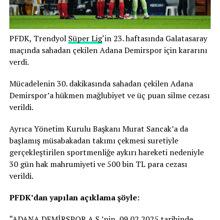
PFDK, Trendyol
Süper Lig
‘in 23. haftasında Galatasaray
maçında sahadan çekilen Adana Demirspor için kararını
verdi.
Mücadelenin 30. dakikasında sahadan çekilen Adana
Demirspor’a hükmen mağlubiyet ve üç puan silme cezası
verildi.
Ayrıca Yönetim Kurulu Başkanı Murat Sancak’a da
başlamış müsabakadan takımı çekmesi suretiyle
gerçekleştirilen sportmenliğe aykırı hareketi nedeniyle
30 gün hak mahrumiyeti ve 500 bin TL para cezası
verildi.
PFDK’dan yapılan açıklama şöyle:
“ADANA DEMİRSPOR A.Ş.’nin, 09.02.2025 tarihinde