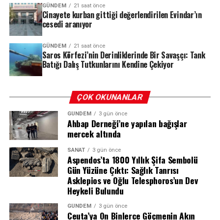
takımını 10 kişi bıraktı. Dezavantajlı duruma düşen
GÜNDEM
21 saat önce
Cinayete kurban gittiği değerlendirilen Evindar’ın
Beşiktaş, pes etmedi ve mücadelesini sürdürdü.
cesedi aranıyor
REKLAM
GÜNDEM
21 saat önce
Saros Körfezi’nin Derinliklerinde Bir Savaşçı: Tank
Batığı Dalış Tutkunlarını Kendine Çekiyor
ÇOK OKUNANLAR
GÜNDEM
3 gün önce
Ahbap Derneği’ne yapılan bağışlar
mercek altında
SANAT
3 gün önce
Aspendos’ta 1800 Yıllık Şifa Sembolü
Gün Yüzüne Çıktı: Sağlık Tanrısı
Asklepios ve Oğlu Telesphoros’un Dev
Heykeli Bulundu
GÜNDEM
3 gün önce
Ceuta’ya On Binlerce Göçmenin Akın