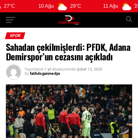
10 Ağu
29°C
11 Ağu
28°C
SPOR
Sahadan çekilmişlerdi: PFDK, Adana
Demirspor’un cezasını açıkladı
Yayımlandı
1 yıl önce
üzerinde
Şubat 13, 2025
By
fatihdoganmedya