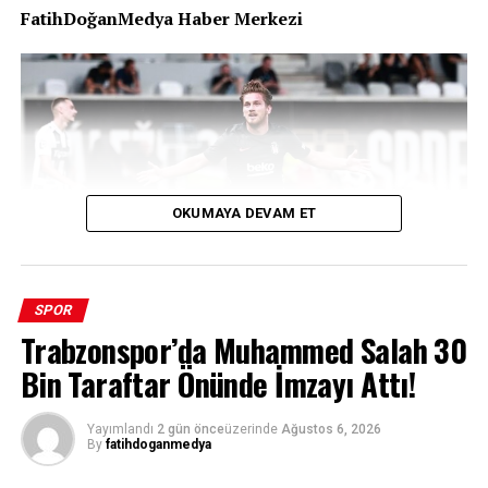
FatihDoğanMedya Haber Merkezi
OKUMAYA DEVAM ET
SPOR
Trabzonspor’da Muhammed Salah 30
Bin Taraftar Önünde İmzayı Attı!
Zorlu bir Çekya deplasmanı, 10 kişi kalmak, tarihi bir
başarı… Beşiktaş, UEFA Avrupa Ligi 3. eleme turu ilk
Yayımlandı
2 gün önce
üzerinde
Ağustos 6, 2026
By
fatihdoganmedya
maçında Hradec Kralove’yi 1-0 mağlup ederek Avrupa
kupalarındaki 100. galibiyetine imza attı. Siyah-