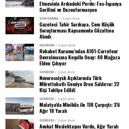
Etmesinin Ardındaki Perde: Fas-İspanya
Gerilimi ve Dezenformasyon
Semih Kılıçsoy’dan Altın Değerinde Gol
SON DAKIKA
5 gün önce
Gazeteci Tahir Sarıkaya, Cem Küçük
Soruşturması Kapsamında Gözaltına
Maçın kırılma anı 80. dakikada geldi. Olaitan’ın pasıyla
Salah, üzerindeki 10 numaralı bordo-mavili forma ile
Alındı
ceza sahası sağ kanadında topla buluşan Ndidi’nin
taraftarın sevgi gösterilerine yanıt verirken, birlikte 3’lü
ortasında savunmadan seken meşin yuvarlağı Semih
çektirerek anı ölümsüzleştirdi. Kulüp Başkanı Ertuğrul
EKONOMI
3 gün önce
Rekabet Kurumu’ndan A101-Carrefour
Kılıçsoy kafayla boş ağlara gönderdi. 76. dakikada oyuna
Doğan ile birlikte taraftarın karşısına çıkan Mısırlı
Devralmasına Koşullu Onay: 48 Mağaza
giren genç yıldız, takımına galibiyeti getiren isim oldu.
yıldız, 2 yıllık sözleşmeye imza attı.
Elden Çıkıyor
Beşiktaş bu sonuçla birlikte bu sezon oynadığı üçüncü
GÜNDEM
5 gün önce
Novorossiysk Açıklarında Türk
resmi maçından da galibiyetle ayrılmayı başardı ve
Mürettebatlı Gemiye Dron Saldırısı: 22
kalesini gole kapattı.
Kişi Tahliye Edildi
GÜNDEM
5 gün önce
Malatya’da Minibüs ile TIR Çarpıştı: 3’ü
Ağır 18 Yaralı
GÜNDEM
3 gün önce
Avukat Meslektaşını Vurdu, Ağır Yaralı