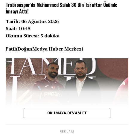
Trabzonspor’da Muhammed Salah 30 Bin Taraftar Önünde
beyazlılar, bu anlamlı zaferle sadece tur kapısını
İmzayı Attı!
aralamakla kalmadı, kulüp tarihinin gurur tablosuna bir
yıldız daha ekledi.
Tarih: 06 Ağustos 2026
Saat: 10:45
Zorlu Deplasmanda Tarihi Gece
Okuma Süresi: 3 dakika
Malsovicka Arena’da oynanan karşılaşmaya hızlı
FatihDoğanMedya Haber Merkezi
başlayan Beşiktaş, ilk yarıda bulduğu pozisyonları
değerlendiremedi ve devre 0-0 sona erdi. Ancak ikinci
yarıda siyah-beyazlılar için işler hiç beklenmedik bir hal
aldı.
REKLAM
OKUMAYA DEVAM ET
REKLAM