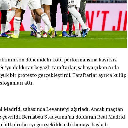
 takımın son dönemdeki kötü performansına kayıtsız
u’yu dolduran beyazlı taraftarlar, sahaya çıkan Arda
yük bir protesto gerçekleştirdi. Taraftarlar ayrıca kulüp
sloganları attı.
al Madrid, sahasında Levante’yi ağırladı. Ancak maçtan
re çevrildi. Bernabéu Stadyumu’nu dolduran Real Madrid
an futbolcuları yoğun şekilde ıslıklamaya başladı.