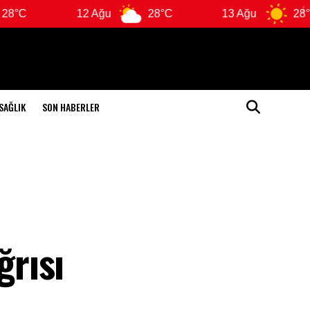
12 Ağu
28°C
13 Ağu
28°C
SAĞLIK
SON HABERLER
ğrısı