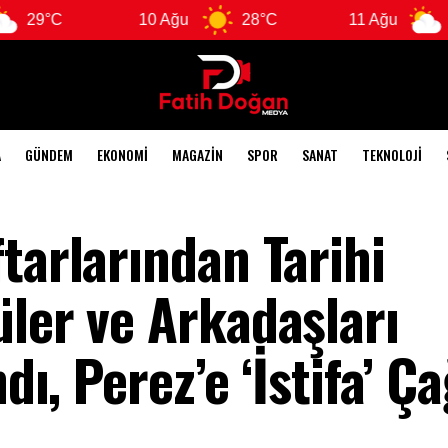
10 Ağu
28°C
11 Ağu
28°C
A
GÜNDEM
EKONOMI
MAGAZIN
SPOR
SANAT
TEKNOLOJI
tarlarından Tarihi
üler ve Arkadaşları
dı, Perez’e ‘İstifa’ Ça