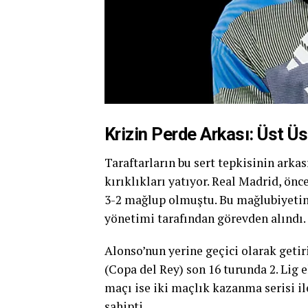
Krizin Perde Arkası: Üst Üst
Taraftarların bu sert tepkisinin arka
kırıklıkları yatıyor. Real Madrid, önc
3-2 mağlup olmuştu. Bu mağlubiyetin
yönetimi tarafından görevden alındı.
Alonso’nun yerine geçici olarak geti
(Copa del Rey) son 16 turunda 2. Lig 
maçı ise iki maçlık kazanma serisi i
sahipti.