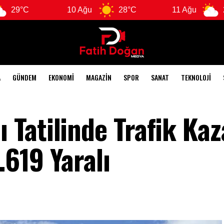
10 Ağu
28°C
11 Ağu
28°C
A
GÜNDEM
EKONOMI
MAGAZIN
SPOR
SANAT
TEKNOLOJI
Tatilinde Trafik Kaz
.619 Yaralı