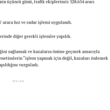
nin üçüncü günü, trafik ekiplerimiz 528.654 aracı
7 araca hız ve radar işlemi uygulandı.
erinde diğer gerekli işlemler yapıldı.
iğini sağlamak ve kazaların önüne geçmek amacıyla
denetimlerin “işlem yapmak için değil, kazaları önlemek
apıldığını vurguladı.
REKLAM