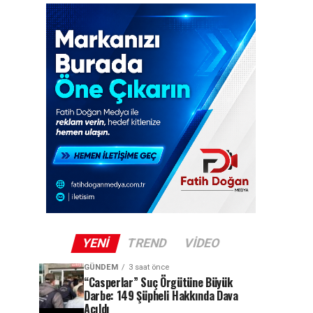
YENI
TREND
VIDEO
GÜNDEM
3 saat önce
“Casperlar” Suç Örgütüne Büyük
Darbe: 149 Şüpheli Hakkında Dava
Açıldı