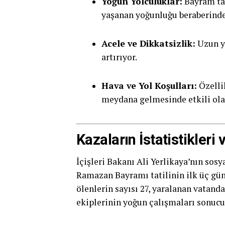
Yoğun Yolculuklar:
Bayram tat
yaşanan yoğunluğu beraberinde 
Acele ve Dikkatsizlik:
Uzun yo
artırıyor.
Hava ve Yol Koşulları:
Özellik
meydana gelmesinde etkili olab
Kazaların İstatistikleri
İçişleri Bakanı Ali Yerlikaya’nın sos
Ramazan Bayramı tatilinin ilk üç gün
ölenlerin sayısı 27, yaralanan vatandaşl
ekiplerinin yoğun çalışmaları sonucu