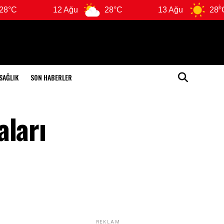
12 Ağu
28°C
13 Ağu
28°C
SAĞLIK
SON HABERLER
aları
REKLAM