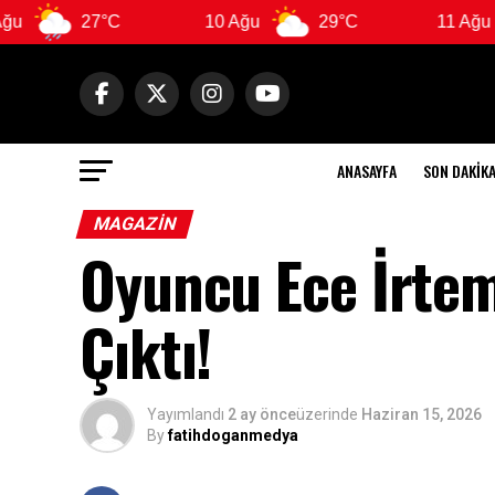
27°C
10 Ağu
29°C
11 Ağu
2
ANASAYFA
SON DAKIK
MAGAZIN
Oyuncu Ece İrtem
Çıktı!
Yayımlandı
2 ay önce
üzerinde
Haziran 15, 2026
By
fatihdoganmedya