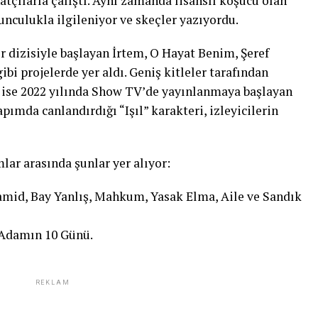
tçılarla çalıştı. Aynı zamanda lisanslı koşucu olan
yunculukla ilgileniyor ve skeçler yazıyordu.
r dizisiyle başlayan İrtem, O Hayat Benim, Şeref
bi projelerde yer aldı. Geniş kitleler tarafından
ise 2022 yılında Show TV’de yayınlanmaya başlayan
apımda canlandırdığı “Işıl” karakteri, izleyicilerin
lar arasında şunlar yer alıyor:
lhamid, Bay Yanlış, Mahkum, Yasak Elma, Aile ve Sandık
 Adamın 10 Günü.
REKLAM