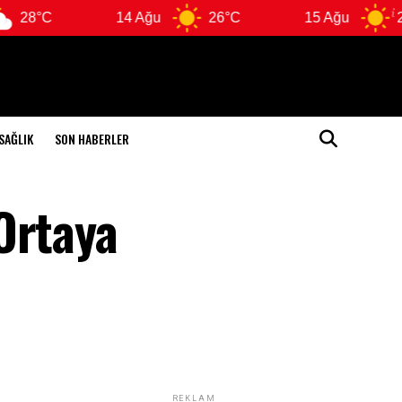
14 Ağu
26°C
15 Ağu
26°C
SAĞLIK
SON HABERLER
Ortaya
REKLAM