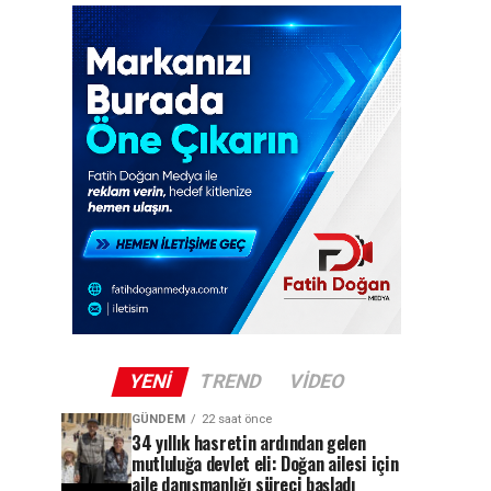
YENI
TREND
VIDEO
GÜNDEM
22 saat önce
34 yıllık hasretin ardından gelen
mutluluğa devlet eli: Doğan ailesi için
aile danışmanlığı süreci başladı