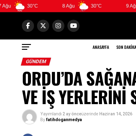
30°C
8 Ağu
30°C
9 Ağu
2
ANASAYFA
SON DAKIK
GÜNDEM
ORDU’DA SAĞANAK
VE İŞ YERLERİNİ 
Yayımlandı
2 ay önce
üzerinde
Haziran 14, 2026
By
fatihdoganmedya