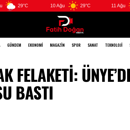
9°C
10 Ağu
29°C
11 Ağu
28°C
A
GÜNDEM
EKONOMI
MAGAZIN
SPOR
SANAT
TEKNOLOJI
 FELAKETİ: ÜNYE’D
SU BASTI