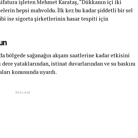
nifatura işleten Mehmet Karataş, “Dükkanın içi iki
erin hepsi mahvoldu. İlk kez bu kadar şiddetli bir sel
bi ise sigorta şirketlerinin hasar tespiti için
lun
ada bölgede sağanağın akşam saatlerine kadar etkisini
ı dere yataklarından, istinat duvarlarından ve su baskını
aları konusunda uyardı.
REKLAM