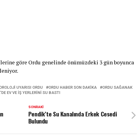
ilerine göre Ordu genelinde önümüzdeki 3 gün boyunca
leniyor.
ROLOJI UYARISI ORDU
ORDU HABER SON DAKIKA
ORDU SAĞANAK
’DE EV VE IŞ YERLERINI SU BASTI
SONRAKI
ın
Pendik’te Su Kanalında Erkek Cesedi
Bulundu