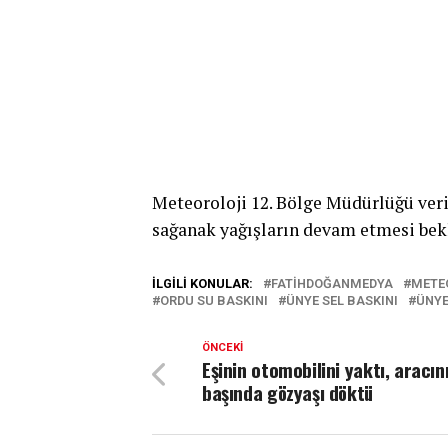
Meteoroloji 12. Bölge Müdürlüğü ver
sağanak yağışların devam etmesi bek
İLGILI KONULAR:
FATIHDOĞANMEDYA
METEO
ORDU SU BASKINI
ÜNYE SEL BASKINI
ÜNYE
ÖNCEKI
Eşinin otomobilini yaktı, aracın
başında gözyaşı döktü