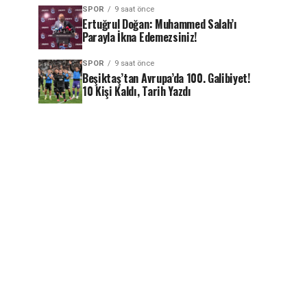
SPOR
9 saat önce
Ertuğrul Doğan: Muhammed Salah’ı
Parayla İkna Edemezsiniz!
SPOR
9 saat önce
Beşiktaş’tan Avrupa’da 100. Galibiyet!
10 Kişi Kaldı, Tarih Yazdı