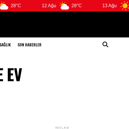
12 Ağu
28°C
13 Ağu
29°C
SAĞLIK
SON HABERLER
E EV
REKLAM