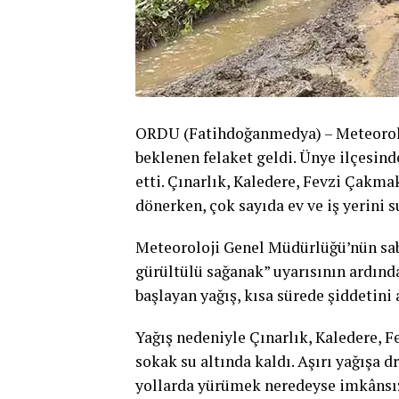
ORDU (Fatihdoğanmedya) – Meteoroloj
beklenen felaket geldi. Ünye ilçesinde
etti. Çınarlık, Kaledere, Fevzi Çakma
dönerken, çok sayıda ev ve iş yerini su
Meteoroloji Genel Müdürlüğü’nün sab
gürültülü sağanak” uyarısının ardınd
başlayan yağış, kısa sürede şiddetini a
Yağış nedeniyle Çınarlık, Kaledere, 
sokak su altında kaldı. Aşırı yağışa d
yollarda yürümek neredeyse imkânsız 