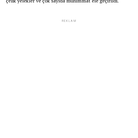
çelik yelekler ve çok sayıda mühimmat ele geçirildi.
REKLAM