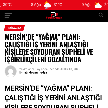
8 Ağu
31°C
9 Ağu
29°C
GÜNDEM
MERSİN’DE “YAĞMA” PLANI:
ÇALIŞTIĞI İŞ YERİNİ ANLAŞTIĞI
KİŞİLERE SOYDURAN ŞÜPHELİ VE
İŞBİRLİKÇİLERİ GÖZALTINDA
Yayımlandı
8 ay önce
üzerinde
Aralık 10, 2025
By
fatihdoganmedya
MERSİN’DE “YAĞMA” PLANI:
ÇALIŞTIĞI İŞ YERİNİ ANLAŞTIĞI
KİŞİLERE SOYDURAN ŞÜPHELİ