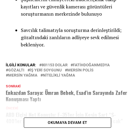
kayıtları ve güvenlik kamerası görüntüleri
soruşturmanın merkezinde bulunuyo
Savcılık talimatıyla soruşturma derinleştirildi;
gözaltındaki zanlıların adliyeye sevk edilmesi
bekleniyor.
İLGILI KONULAR:
801153 DOLAR
FATIHDOĞANMEDYA
GÖZALTI
IŞ YERI SOYGUNU
MERSIN POLIS
MERSIN YAĞMA
NITELIKLI YAĞMA
SONRAKI
Enkazdan Saraya: Ümran Bebek, Esad’ın Sarayında Zafer
Konuşması Yaptı
ÖNCEKI
ABD Elçisi Net Konuştu: F-35’ler İçin Kesin Şart “S-
400’ler Artık Kullanılmayacak ve Bulundurulmayacak”
OKUMAYA DEVAM ET