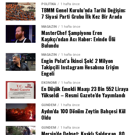
POLITIKA
1 hafta önce
· Kadın ve iş yeri sahibi arasında nasıl bir ilişki var?
TBMM Genel Kurulu’nda Tarihi Değişim:
Soruşturmanın odak noktalarından biri.
7 Siyasi Parti Grubu İlk Kez Bir Arada
Gelişmeleri yakından takip ediyoruz.
MAGAZIN
1 hafta önce
MasterChef Şampiyonu Eren
Kaşıkçı’ndan Acı Haber: Evinde Ölü
Bulundu
REKLAM
MAGAZIN
1 hafta önce
Engin Polat’a İkinci Şok! 2 Milyon
Takipçili Instagram Hesabına Erişim
Engeli
EKONOMI
1 hafta önce
En Düşük Emekli Maaşı 23 Bin 552 Liraya
Yükseldi – Resmi Gazete’de Yayımlandı
GÜNDEM
1 hafta önce
Aydın’da 100 Dönüm Zeytin Bahçesi Kül
Oldu
Husi Sözcü: “Yüzlerce Asker Öldü veya
GÜNDEM
1 hafta önce
Mersin’de Dehşet: Kasklı Saldırgan, 80