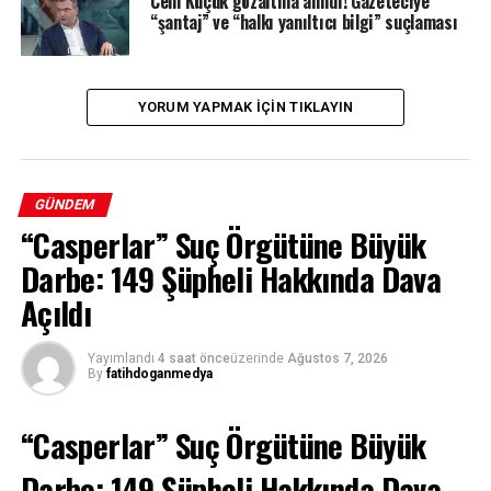
Cem Küçük gözaltına alındı! Gazeteciye
“şantaj” ve “halkı yanıltıcı bilgi” suçlaması
YORUM YAPMAK IÇIN TIKLAYIN
GÜNDEM
“Casperlar” Suç Örgütüne Büyük
Darbe: 149 Şüpheli Hakkında Dava
Açıldı
Yayımlandı
4 saat önce
üzerinde
Ağustos 7, 2026
By
fatihdoganmedya
“Casperlar” Suç Örgütüne Büyük
Darbe: 149 Şüpheli Hakkında Dava