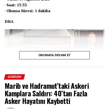
· Saat: 13:33
· Okuma Süresi: 1 dakika
DHA
OKUMAYA DEVAM ET
GÜNDEM
Marib ve Hadramut’taki Askeri
Kamplara Saldırı: 40’tan Fazla
Adana’nın Seyhan ilçesinde sıradan bir sabah, bir oto
Asker Hayatını Kaybetti
kilit tamir atölyesinde işbaşı yapmak isteyen çalışanları
beklenmedik bir manzara karşıladı. Kepengi açıp içeri