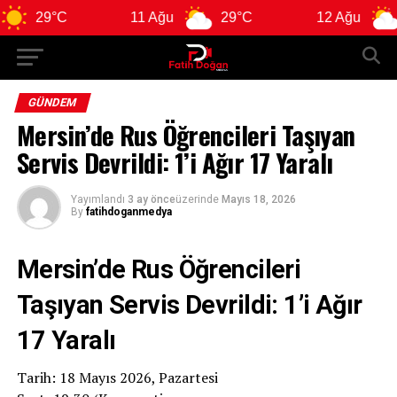
9°C
11 Ağu
29°C
12 Ağu
29°C
GÜNDEM
Mersin’de Rus Öğrencileri Taşıyan
Servis Devrildi: 1’i Ağır 17 Yaralı
Yayımlandı
3 ay önce
üzerinde
Mayıs 18, 2026
By
fatihdoganmedya
Mersin’de Rus Öğrencileri
Taşıyan Servis Devrildi: 1’i Ağır
17 Yaralı
Tarih: 18 Mayıs 2026, Pazartesi