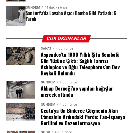
“Ağır hakaretlere maruz kaldım. Bıçaklayarak Agop
GÜNDEM
44 dakika önce
Değirmencioğlu’nu öldürdüm” dediği öğrenildi. İki komşu
Şanlıurfa’da Lavabo Açıcı Bomba Gibi Patladı: 6
Patlama Anı
Yaralı
REKLAM
arasındaki kira anlaşmazlığının, kanlı bir cinayete
dönüşmesi olayın vahametini bir kez daha gözler önüne
Markete gelen 3 tesisatçı, lavabo giderini açmak için
serdi.
ÇOK OKUNANLAR
içerisine kimyasal sıvı açıcı döktü. Ancak bu sıvı
maddenin üzerine sıcak su dökülmesi, beklenmedik ve
Mehmet Şerif Tayık, emniyetteki işlemlerinin ardından
SANAT
4 gün önce
şiddetli bir kimyasal reaksiyona yol açtı. Ortaya çıkan
Aspendos’ta 1800 Yıllık Şifa Sembolü
adliyeye sevk edildi. Çıkarıldığı mahkemece tutuklanarak
Gün Yüzüne Çıktı: Sağlık Tanrısı
basınç ve ısı, maddenin patlamasına neden oldu.
cezaevine gönderildi. Cinayete ilişkin soruşturma devam
Asklepios ve Oğlu Telesphoros’un Dev
Patlamanın etkisiyle çevrede bulunan 3 tesisatçı ve 3
ediyor.
Heykeli Bulundu
market çalışanı yaralandı.
GÜNDEM
4 gün önce
Yaralılar Hastaneye Kaldırıldı
Ahbap Derneği’ne yapılan bağışlar
REKLAM
mercek altında
Patlama sonucu vücutlarının çeşitli yerlerinde yanıklar
GÜNDEM
4 gün önce
oluşan 6 kişi, olay yerine sevk edilen sağlık ekipleri
Ceuta’ya On Binlerce Göçmenin Akın
tarafından ambulansla Şanlıurfa kent merkezindeki
Etmesinin Ardındaki Perde: Fas-İspanya
Gerilimi ve Dezenformasyon
hastanelere kaldırıldı. Yaralıların sağlık durumlarına
ilişkin henüz resmi bir açıklama yapılmazken,
SPOR
4 gün önce