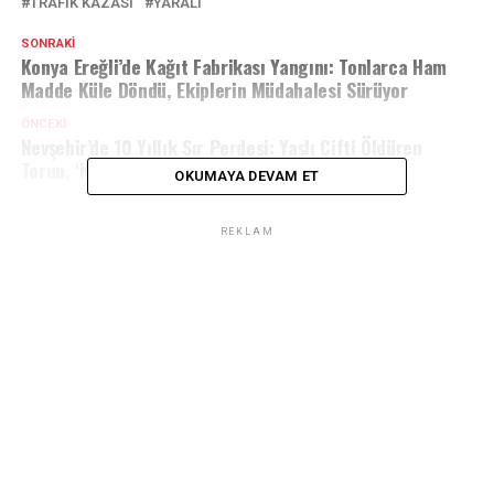
TRAFİK KAZASİ
YARALI
SONRAKI
Konya Ereğli’de Kağıt Fabrikası Yangını: Tonlarca Ham
Madde Küle Döndü, Ekiplerin Müdahalesi Sürüyor
ÖNCEKI
Nevşehir’de 10 Yıllık Sır Perdesi: Yaşlı Çifti Öldüren
Torun, ‘Kabuslarım Beni Ele Verdi’ Dedi
OKUMAYA DEVAM ET
REKLAM