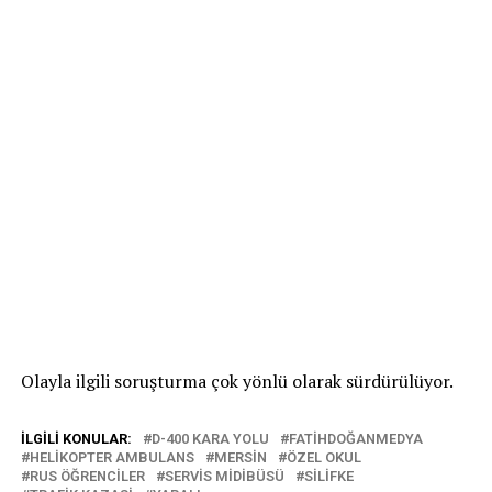
Olayla ilgili soruşturma çok yönlü olarak sürdürülüyor.
İLGILI KONULAR:
D-400 KARA YOLU
FATIHDOĞANMEDYA
HELIKOPTER AMBULANS
MERSIN
ÖZEL OKUL
RUS ÖĞRENCILER
SERVIS MIDIBÜSÜ
SILIFKE