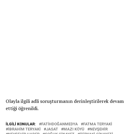
Olayla ilgili adli soruşturmanın derinleştirilerek devam
ettiği öğrenildi.
İLGILI KONULAR:
FATIHDOĞANMEDYA
FATMA TERYAKI
İBRAHIM TERYAKI
JASAT
MAZI KÖYÜ
NEVŞEHIR