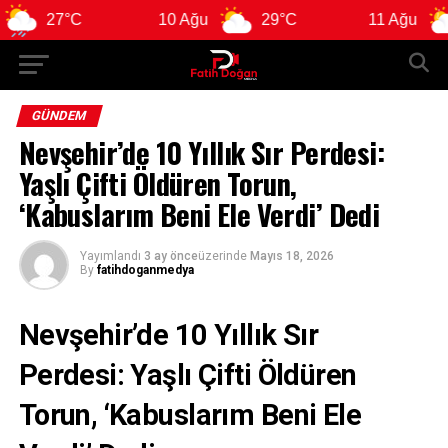
27°C
10 Ağu
29°C
11 Ağu
28
GÜNDEM
Nevşehir’de 10 Yıllık Sır Perdesi:
Yaşlı Çifti Öldüren Torun,
‘Kabuslarım Beni Ele Verdi’ Dedi
Yayımlandı
3 ay önce
üzerinde
Mayıs 18, 2026
By
fatihdoganmedya
Nevşehir’de 10 Yıllık Sır
Perdesi: Yaşlı Çifti Öldüren
Torun, ‘Kabuslarım Beni Ele