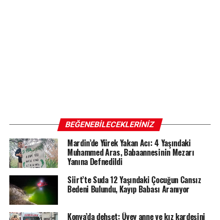
BEĞENEBILECEKLERINIZ
Mardin’de Yürek Yakan Acı: 4 Yaşındaki
Muhammed Aras, Babaannesinin Mezarı
Yanına Defnedildi
Siirt’te Suda 12 Yaşındaki Çocuğun Cansız
Bedeni Bulundu, Kayıp Babası Aranıyor
Konya’da dehşet: Üvey anne ve kız kardeşini