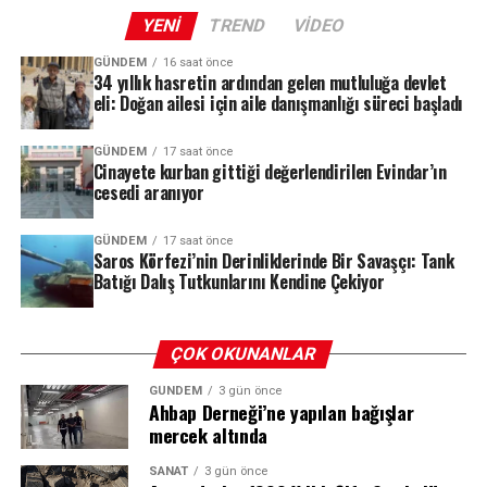
kapsamında batırılan tank, bölgede su altı sporlarına
YENI
TREND
VIDEO
ilgi duyan turistleri çekmeyi ve yapay resif oluşumunu
desteklemeyi amaçlıyor. Projenin meyveleri kısa sürede
GÜNDEM
16 saat önce
34 yıllık hasretin ardından gelen mutluluğa devlet
alınmaya başlandı; yerli ve yabancı dalgıçların akınına
eli: Doğan ailesi için aile danışmanlığı süreci başladı
uğrayan batık, Saros Körfezi’ni dalış turizminin yeni
gözdesi haline getirdi.
GÜNDEM
17 saat önce
Cinayete kurban gittiği değerlendirilen Evindar’ın
cesedi aranıyor
Deliller Zinciri: HTS, PTS ve Biyolojik
REKLAM
GÜNDEM
17 saat önce
Bulgular
Saros Körfezi’nin Derinliklerinde Bir Savaşçı: Tank
Batığı Dalış Tutkunlarını Kendine Çekiyor
Soruşturma kapsamında elde edilen deliller, dosyanın
seyrini değiştiren en önemli unsur oldu. Ekipler,
şüphelilerin HTS (Hücresel Haberleşme Sistemi) ve PTS
ÇOK OKUNANLAR
(Plaka Tanıma Sistemi) kayıtlarını, kriminal inceleme
GÜNDEM
3 gün önce
bulgularını ve tanık beyanlarını bir araya getirerek
Ahbap Derneği’ne yapılan bağışlar
olayın perdesini aralamaya çalıştı.
mercek altında
Yapılan incelemelerde, Evindar Tiğrak’ın kaybolmadan
SANAT
3 gün önce