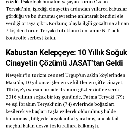
çözdü. Psikolojik bunalım yaşayan torun Özcan
Teryaki’nin, işlediği cinayetin ardından yıllarca kabuslar
gördüğü ve bu durumu çevresine anlatarak kendini ele
verdiği ortaya çıktı. Korkunç olayla ilgili gözaltına alınan
7 kişiden torun Teryaki tutuklanırken, anne N.T. adli
kontrolle serbest kaldı.
Kabustan Kelepçeye: 10 Yıllık Soğuk
Cinayetin Çözümü JASAT’tan Geldi
Nevşehir’in turizm cenneti Ürgüp’ün sakin köylerinden
Mazı’da, 10 yıl önce işlenen ve kilitlenen çifte cinayet,
Türkiye’yi sarsan bir aile dramını gözler önüne serdi.
2016 yılının soğuk bir kış gününde, Fatma Teryaki (79)
ve eşi İbrahim Teryaki’nin (74) evlerinde boğazları
kesilerek ve başları taşla ezilerek öldürülmüş halde
bulunması, bölgede büyük infial yaratmış, ancak faili
meçhul kalan dosya tozlu raflara kalkmıştı.