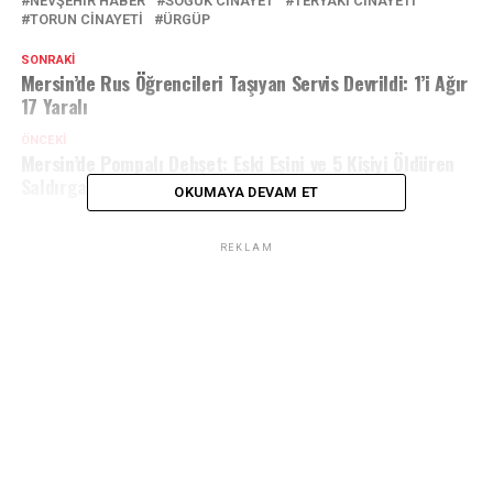
NEVŞEHIR HABER
SOĞUK CINAYET
TERYAKI CINAYETI
TORUN CINAYETI
ÜRGÜP
SONRAKI
Mersin’de Rus Öğrencileri Taşıyan Servis Devrildi: 1’i Ağır
17 Yaralı
ÖNCEKI
Mersin’de Pompalı Dehşet: Eski Eşini ve 5 Kişiyi Öldüren
Saldırgan Her Yerde Aranıyor
OKUMAYA DEVAM ET
REKLAM