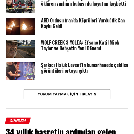
öldüren zanlının babası da hayatını kaybetti
ABD Ordusu İran’da Köprüleri Vurdu! İlk Can
Kaybı Geldi
WOLF CREEK 3 YOLDA: Efsane Katil Mick
Taylor ve Dehşetin Yeni Dönemi
Şarkıcı Haluk Levent’in kumarhanede çekilen
görüntüleri ortaya çıktı
YORUM YAPMAK IÇIN TIKLAYIN
GÜNDEM
34 yıllık hasretin ardından gelen