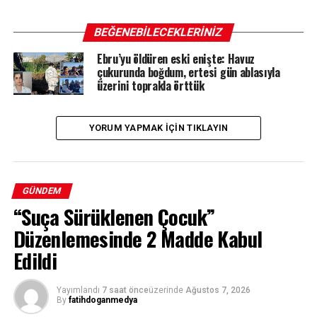
BEĞENEBILECEKLERINIZ
Ebru’yu öldüren eski enişte: Havuz
çukurunda boğdum, ertesi gün ablasıyla
üzerini toprakla örttük
YORUM YAPMAK IÇIN TIKLAYIN
GÜNDEM
“Suça Sürüklenen Çocuk”
Düzenlemesinde 2 Madde Kabul
Edildi
Yayımlandı
7 saat önce
üzerinde
Ağustos 7, 2026
By
fatihdoganmedya