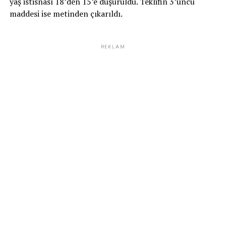
yaş istisnası 18’den 15’e düşürüldü. Teklifin 3’üncü
maddesi ise metinden çıkarıldı.
REKLAM