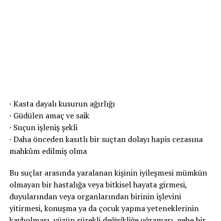
· Kasta dayalı kusurun ağırlığı
· Güdülen amaç ve saik
· Suçun işleniş şekli
· Daha önceden kasıtlı bir suçtan dolayı hapis cezasına
mahkûm edilmiş olma
Bu suçlar arasında yaralanan kişinin iyileşmesi mümkün
olmayan bir hastalığa veya bitkisel hayata girmesi,
duyularından veya organlarından birinin işlevini
yitirmesi, konuşma ya da çocuk yapma yeteneklerinin
kaybolması, yüzün sürekli değişikliğe uğraması, gebe bir