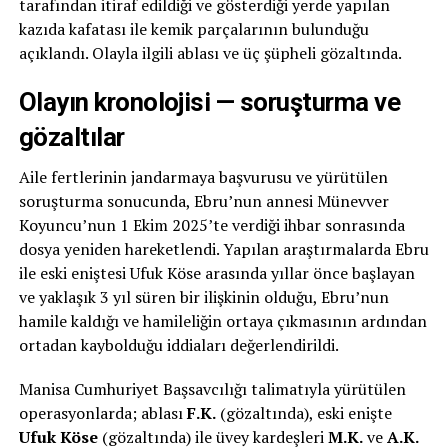
tarafından itiraf edildiği ve gösterdiği yerde yapılan
kazıda kafatası ile kemik parçalarının bulunduğu
açıklandı. Olayla ilgili ablası ve üç şüpheli gözaltında.
Olayın kronolojisi — soruşturma ve
gözaltılar
Aile fertlerinin jandarmaya başvurusu ve yürütülen
soruşturma sonucunda, Ebru’nun annesi
Münevver
Koyuncu
’nun 1 Ekim 2025’te verdiği ihbar sonrasında
dosya yeniden hareketlendi. Yapılan araştırmalarda Ebru
ile eski eniştesi
Ufuk Köse
arasında yıllar önce başlayan
ve yaklaşık 3 yıl süren bir ilişkinin olduğu, Ebru’nun
hamile kaldığı ve hamileliğin ortaya çıkmasının ardından
ortadan kaybolduğu iddiaları değerlendirildi.
Manisa Cumhuriyet Başsavcılığı talimatıyla yürütülen
operasyonlarda; ablası
F.K.
(gözaltında), eski enişte
Ufuk Köse
(gözaltında) ile üvey kardeşleri
M.K.
ve
A.K.