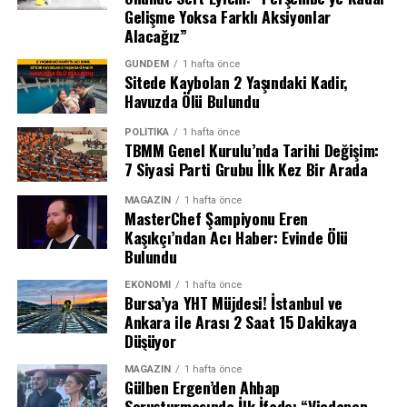
hedefleri doğrultusunda kaydedilen ilerlemelerin altı
Gelişme Yoksa Farklı Aksiyonlar
özenle çizildi. Yürütülen çalışmaların, Türkiye’nin ve
Alacağız”
bölgenin güvenlik, istikrar ve refahını güvence altına
Olayla ilgili soruşturma başlatılırken, saldırının
GÜNDEM
1 hafta önce
alması açısından tarihî bir aşama olduğu
Sitede Kaybolan 2 Yaşındaki Kadir,
ardındaki motivasyonun ne olduğu henüz netlik
vurgulandı.Toplantıda, bu hedefe ulaşmak için atılacak
Havuzda Ölü Bulundu
kazanmadı. Afyonkarahisar Barosu’nun konuya ilişkin bir
sonraki adımlar üzerinde de istişareler yapıldı.
açıklama yapması bekleniyor.
POLITIKA
1 hafta önce
TBMM Genel Kurulu’nda Tarihi Değişim:
FETÖ ile Mücadelede 10’uncu Yıl Mesajı
7 Siyasi Parti Grubu İlk Kez Bir Arada
15 Temmuz darbe girişimine karşı gösterilen milli
MAGAZIN
1 hafta önce
direnişin 10’uncu yıl dönümünde, FETÖ ile mücadelede
MasterChef Şampiyonu Eren
Kaşıkçı’ndan Acı Haber: Evinde Ölü
gelinen son durum da kurulun gündemindeydi.Bildiride,
Bulundu
örgütün bütün unsurlarıyla tamamen ortadan
kaldırılmasına yönelik tedbirlerin hassasiyet ve
EKONOMI
1 hafta önce
Bursa’ya YHT Müjdesi! İstanbul ve
kararlılıkla sürdürüleceği kaydedildi.
Ankara ile Arası 2 Saat 15 Dakikaya
Düşüyor
NATO Zirvesi: Türkiye’nin Kritik Rolü
MAGAZIN
1 hafta önce
Türkiye’nin ev sahipliğinde gerçekleştirilen NATO Zirvesi
Gülben Ergen’den Ahbap
Soruşturmasında İlk İfade: “Vicdanen
de toplantının öne çıkan başlıkları arasındaydı. Zirvenin