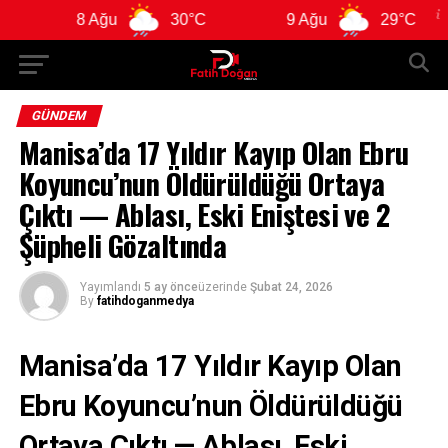
8 Ağu
30°C
9 Ağu
29°C
10 
GÜNDEM
Manisa’da 17 Yıldır Kayıp Olan Ebru
Koyuncu’nun Öldürüldüğü Ortaya
Çıktı — Ablası, Eski Eniştesi ve 2
Şüpheli Gözaltında
Yayımlandı
5 ay önce
üzerinde
Şubat 24, 2026
By
fatihdoganmedya
Manisa
’da 17 Yıldır Kayıp Olan
Ebru Koyuncu
’nun Öldürüldüğü
Ortaya Çıktı — Ablası, Eski