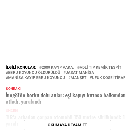
İLGILI KONULAR:
2009 KAYIP VAKA.
ADLI TIP KEMIK TESPITI
EBRU KOYUNCU ÖLDÜRÜLDÜ
JASAT MANISA
MANISA KAYIP EBRU KOYUNCU
MANŞET
UFUK KÖSE ITIRAF
SONRAKI
İnegöl’de korku dolu anlar: eşi kapıyı kırınca balkondan
atladı, yaralandı
ÖNCEKI
TIR’a arkadan çarpan otomobil 150 metre sürüklendi: 1
yaralı
OKUMAYA DEVAM ET