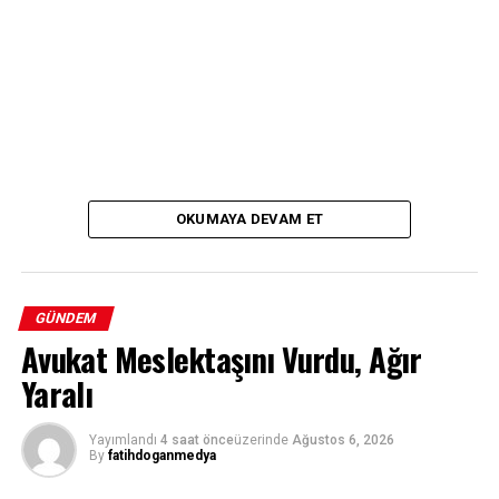
OKUMAYA DEVAM ET
GÜNDEM
Avukat Meslektaşını Vurdu, Ağır
Yaralı
Yayımlandı
4 saat önce
üzerinde
Ağustos 6, 2026
By
fatihdoganmedya