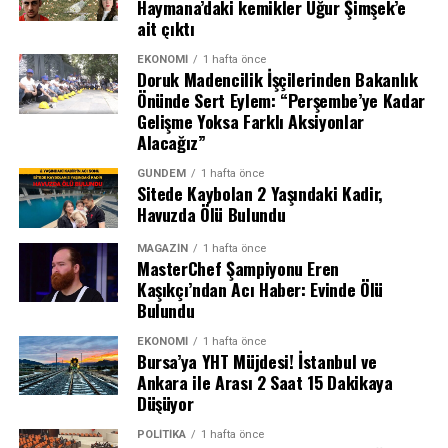
Haymana’daki kemikler Uğur Şimşek’e
ait çıktı
EKONOMI
1 hafta önce
Doruk Madencilik İşçilerinden Bakanlık
Önünde Sert Eylem: “Perşembe’ye Kadar
Gelişme Yoksa Farklı Aksiyonlar
Alacağız”
GÜNDEM
1 hafta önce
Sitede Kaybolan 2 Yaşındaki Kadir,
Havuzda Ölü Bulundu
MASAK raporunda hangi ünlüler var?
MAGAZIN
1 hafta önce
MasterChef Şampiyonu Eren
Kaşıkçı’ndan Acı Haber: Evinde Ölü
MASAK raporuna göre Ahbap Derneği hesaplarına
Bulundu
yapılan yüksek tutarlı bağışlar arasında dikkat çeken
isimler ve miktarlar şöyle:
EKONOMI
1 hafta önce
Bursa’ya YHT Müjdesi! İstanbul ve
Ankara ile Arası 2 Saat 15 Dakikaya
1 milyon lira bağış yapanlar: Ajda
Düşüyor
Pekkan, Barış Arduç, Ebru Şahin, Tarkan
POLITIKA
1 hafta önce