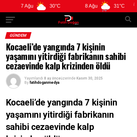
7 Ağu
30°C
8 Ağu
31°C
9 Ağ
GÜNDEM
Kocaeli’de yangında 7 kişinin
yaşamını yitirdiği fabrikanın sahibi
cezaevinde kalp krizinden öldü
Yayımlandı
8 ay önce
üzerinde
Kasım 30, 2025
By
fatihdoganmedya
Kocaeli’de yangında 7 kişinin
yaşamını yitirdiği fabrikanın
sahibi cezaevinde kalp