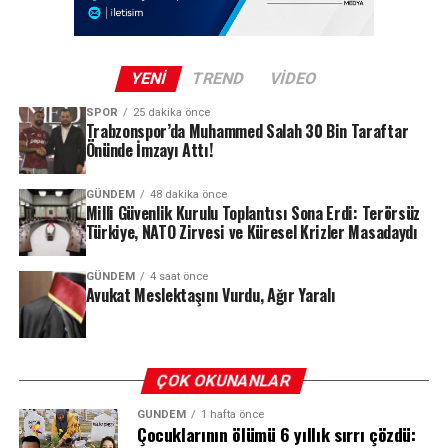
ardındaki motivasyonun ne olduğu henüz netlik
gönderildiği değerlendirilen bu paraların hangi kişi ve
kazanmadı. Afyonkarahisar Barosu’nun konuya ilişkin bir
şirketlere aktarıldığını, muhasebe kayıtlarına usulüne
açıklama yapması bekleniyor.
uygun işlenip işlenmediğini ve kampanyada belirtilen
YENI
TREND
VIDEO
amaçlar doğrultusunda kullanılıp kullanılmadığını
SPOR
25 dakika önce
araştıracak.
Trabzonspor’da Muhammed Salah 30 Bin Taraftar
Önünde İmzayı Attı!
REKLAM
GÜNDEM
48 dakika önce
Milli Güvenlik Kurulu Toplantısı Sona Erdi: Terörsüz
Türkiye, NATO Zirvesi ve Küresel Krizler Masadaydı
GÜNDEM
4 saat önce
Avukat Meslektaşını Vurdu, Ağır Yaralı
ÇOK OKUNANLAR
GÜNDEM
1 hafta önce
Çocuklarının ölümü 6 yıllık sırrı çözdü: