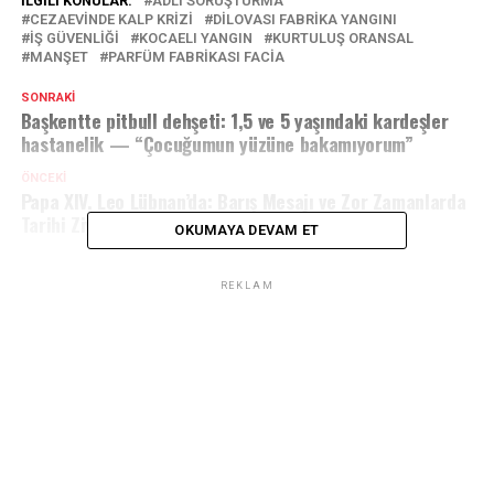
İLGILI KONULAR:
ADLI SORUŞTURMA
CEZAEVINDE KALP KRIZI
DILOVASI FABRIKA YANGINI
IŞ GÜVENLIĞI
KOCAELI YANGIN
KURTULUŞ ORANSAL
MANŞET
PARFÜM FABRIKASI FACIA
SONRAKI
Başkentte pitbull dehşeti: 1,5 ve 5 yaşındaki kardeşler
hastanelik — “Çocuğumun yüzüne bakamıyorum”
ÖNCEKI
Papa XIV. Leo Lübnan’da: Barış Mesajı ve Zor Zamanlarda
Tarihi Ziyaret
OKUMAYA DEVAM ET
REKLAM