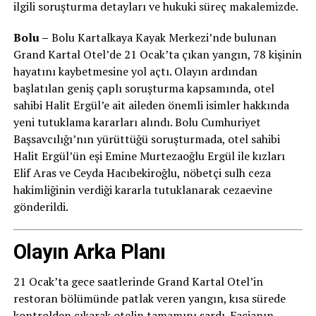
ilgili soruşturma detayları ve hukuki süreç makalemizde.
Bolu –
Bolu Kartalkaya Kayak Merkezi’nde bulunan
Grand Kartal Otel’de 21 Ocak’ta çıkan yangın, 78 kişinin
hayatını kaybetmesine yol açtı. Olayın ardından
başlatılan geniş çaplı soruşturma kapsamında, otel
sahibi Halit Ergül’e ait aileden önemli isimler hakkında
yeni tutuklama kararları alındı. Bolu Cumhuriyet
Başsavcılığı’nın yürüttüğü soruşturmada, otel sahibi
Halit Ergül’ün eşi Emine Murtezaoğlu Ergül ile kızları
Elif Aras ve Ceyda Hacıbekiroğlu, nöbetçi sulh ceza
hakimliğinin verdiği kararla tutuklanarak cezaevine
gönderildi.
Olayın Arka Planı
21 Ocak’ta gece saatlerinde Grand Kartal Otel’in
restoran bölümünde patlak veren yangın, kısa sürede
kontrolden çıkarak otelin tamamını sardı. Facianın