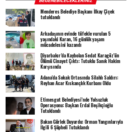
BEĞENEBILECEKLERINIZ
Menderes Belediye Başkanı İlkay Çiçek
tutuklandı
Arkadaşının evinde tüfekle vurulan 5
yaşındaki Karan, 16 günlük yaşam
mücadelesini kazandı
Diyarbakır’da Kaybolan Sedat Karagöz’ün
Ölümü Cinayet Çıktı: Tutuklu Sanık Hakim
Karşısında
Adana’da Sokak Ortasında Silahlı Saldırı:
Reyhan Acar Kıskançlık Kurbanı Oldu
Etimesgut Belediyesi’nde Yolsuzluk
Operasyonu: Başkan Erdal Beşikçioğlu
Tutuklandı
Bakan Gürlek Duyurdu: Orman Yangınlarıyla
İlgili 6 Şüpheli Tutuklandı