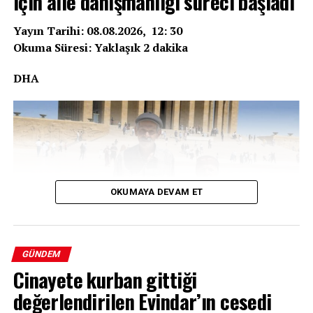
için aile danışmanlığı süreci başladı
Yayın Tarihi: 08.08.2026, 12: 30
Okuma Süresi: Yaklaşık 2 dakika
DHA
OKUMAYA DEVAM ET
GÜNDEM
Cinayete kurban gittiği
Adıyaman’da 34 yıl boyunca çocuk hasreti çeken, evini
değerlendirilen Evindar’ın cesedi
satarak tüp bebek tedavisi gören ve ikiz kızlarına