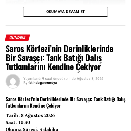
OKUMAYA DEVAM ET
Bir Yıllık Belirsizlik: Evindar Tiğrak’ın
GÜNDEM
Saros Körfezi’nin Derinliklerinde
Kaybı
Bir Savaşçı: Tank Batığı Dalış
Batman’da 7 Haziran 2025 tarihinden bu yana haber
Tutkunlarını Kendine Çekiyor
alınamayan 31 yaşındaki Evindar Tiğrak için başlatılan
soruşturmada çarpıcı gelişmeler yaşandı. Uzun süredir
Yayımlandı
9 saat önce
üzerinde
Ağustos 8, 2026
titizlikle yürütülen çalışmalar, kayıp kadının bir cinayete
By
fatihdoganmedya
kurban gitmiş olabileceği ihtimalini güçlendirirken,
soruşturma kapsamında gözaltına alınan iki şüpheli
Saros Körfezi’nin Derinliklerinde Bir Savaşçı: Tank Batığı Dalış
tutuklanarak cezaevine gönderildi. Olayın aydınlatılması
Tutkunlarını Kendine Çekiyor
için güvenlik güçleri, Tiğrak’ın cesedine ulaşmak
Tarih: 8 Ağustos 2026
amacıyla belirlenen bölgelerde arama çalışmalarını
Saat: 10:30
sürdürüyor.
Okuma Süresi: 3 dakika