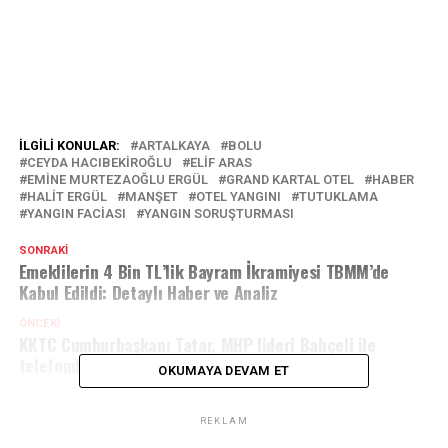
İLGILI KONULAR:
ARTALKAYA
BOLU
CEYDA HACIBEKIROĞLU
ELIF ARAS
EMINE MURTEZAOĞLU ERGÜL
GRAND KARTAL OTEL
HABER
HALIT ERGÜL
MANŞET
OTEL YANGINI
TUTUKLAMA
YANGIN FACIASI
YANGIN SORUŞTURMASI
SONRAKI
Emeklilerin 4 Bin TL’lik Bayram İkramiyesi TBMM’de
Kabul Edildi: Detaylı Haber ve Analiz
ÖNCEKI
KKTC Cumhurbaşkanı Tatar, MHP lideri Bahçeli ile
telefonda görüştü
OKUMAYA DEVAM ET
REKLAM