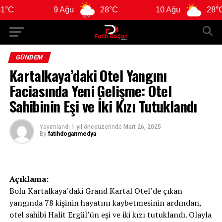
9 Ağu
28°C
10 Ağu
28°C
GÜNDEM
Kartalkaya’daki Otel Yangını
Faciasında Yeni Gelişme: Otel
Sahibinin Eşi ve İki Kızı Tutuklandı
Yayımlandı
1 yıl önce
üzerinde
Mart 26, 2025
By
fatihdoganmedya
Açıklama:
Bolu Kartalkaya’daki Grand Kartal Otel’de çıkan
yangında 78 kişinin hayatını kaybetmesinin ardından,
otel sahibi Halit Ergül’ün eşi ve iki kızı tutuklandı. Olayla