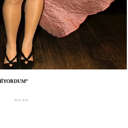
TMİYORDUM”
REKLAM