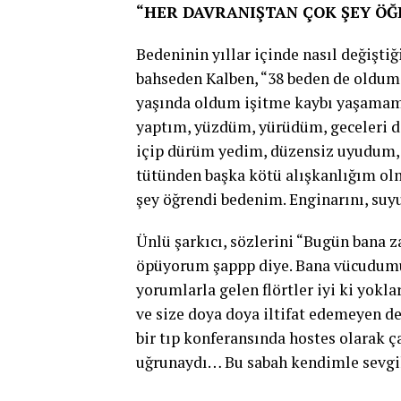
“HER DAVRANIŞTAN ÇOK ŞEY ÖĞ
Bedeninin yıllar içinde nasıl değişti
bahseden Kalben, “38 beden de oldum,
yaşında oldum işitme kaybı yaşamam
yaptım, yüzdüm, yürüdüm, geceleri do
içip dürüm yedim, düzensiz uyudum, 
tütünden başka kötü alışkanlığım ol
şey öğrendi bedenim. Enginarını, suy
Ünlü şarkıcı, sözlerini “Bugün bana z
öpüyorum şappp diye. Bana vücudumu y
yorumlarla gelen flörtler iyi ki yokl
ve size doya doya iltifat edemeyen d
bir tıp konferansında hostes olarak 
uğrunaydı… Bu sabah kendimle sevgi