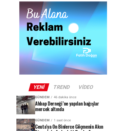
YENI
TREND
VIDEO
GÜNDEM
46 dakika önce
Ahbap Derneği’ne yapılan bağışlar
mercek altında
GÜNDEM
1 saat önce
Ceuta’ya On Binlerce Göçmenin Akın