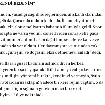
RENDİ BEDENİM”
ğinden, yaşadığı sağlık süreçlerinden, alışkanlıklarından
 46 da. Çocuk da oldum kadın da. İlk ameliyatımı 4
ak için. Son ameliyatım babamın ölümüyle geldi. Spor
lapta ne varsa yedim, konserlerden sonra kelle paça
vitaminler aldım, bazen dağıttım, senelerce kahve ve
madan da var oldum. Her davranıştan ve rutinden çok
unu, güneşini ve doğasını eksik etmemeyi anladı” dedi.
ayıflasan güzel kadınsın aslında diyen herkesi
eren bir şaka yaparak iltifat almaya çalışırken kırıcı
ar şimdi. (bu yöntemi bırakın, kendinizi yermeyin, övün
enyolardan uzaklaşın) Sadece bir kere rejim yaptım, o da
çalışmak için sığmam gereken mavi bir ceket
liyim…” diye noktaladı.