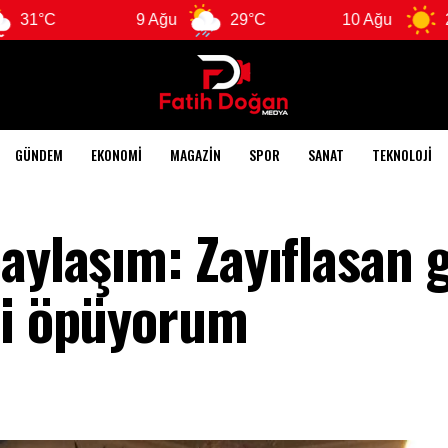
9 Ağu
29°C
10 Ağu
28°C
GÜNDEM
EKONOMI
MAGAZIN
SPOR
SANAT
TEKNOLOJI
aylaşım: Zayıflasan 
ri öpüyorum