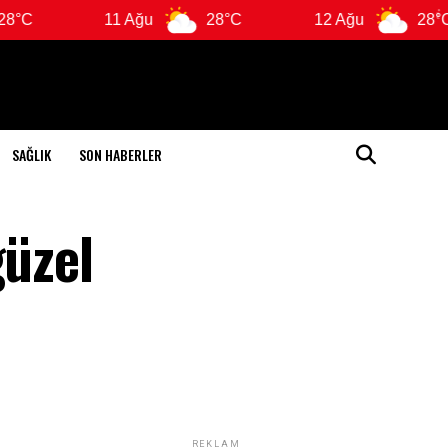
11 Ağu
28°C
12 Ağu
28°C
SAĞLIK
SON HABERLER
güzel
REKLAM