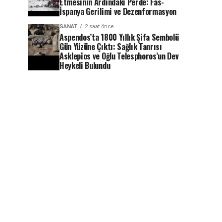
Etmesinin Ardındaki Perde: Fas-
İspanya Gerilimi ve Dezenformasyon
SANAT
2 saat önce
Aspendos’ta 1800 Yıllık Şifa Sembolü
Gün Yüzüne Çıktı: Sağlık Tanrısı
Asklepios ve Oğlu Telesphoros’un Dev
Heykeli Bulundu