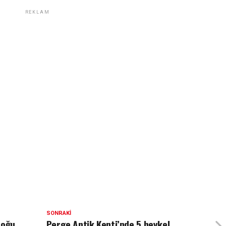
REKLAM
SONRAKI
Doğu
Perge Antik Kenti’nde 5 heykel