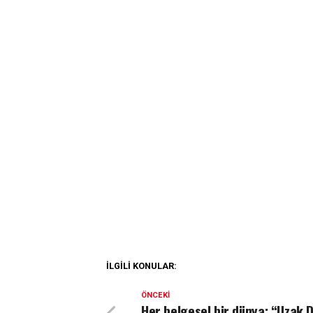
İLGILI KONULAR:
ÖNCEKI
Her belgesel bir dünya: “Uzak 