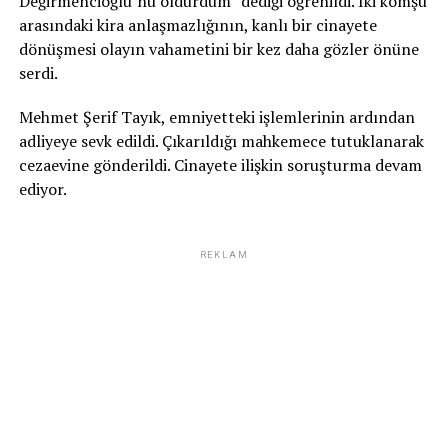
Değirmencioğlu’nu öldürdüm” dediği öğrenildi. İki komşu
arasındaki kira anlaşmazlığının, kanlı bir cinayete
dönüşmesi olayın vahametini bir kez daha gözler önüne
serdi.
Mehmet Şerif Tayık, emniyetteki işlemlerinin ardından
adliyeye sevk edildi. Çıkarıldığı mahkemece tutuklanarak
cezaevine gönderildi. Cinayete ilişkin soruşturma devam
ediyor.
REKLAM