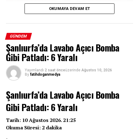
OKUMAYA DEVAM ET
GÜNDEM
Şanlıurfa’da Lavabo Açıcı Bomba
Terörsüz Türkiye sürecinin hukuki altyapısını oluşturan
Çerçeve Yasa teklifi TBMM Genel Kurulu’nda
Gibi Patladı: 6 Yaralı
görüşülüyor. 12 maddelik düzenlemenin ayrıntıları ve
partilerin tutumları haberimizde.
Yayımlandı
2 saat önce
üzerinde
Ağustos 10, 2026
By
fatihdoganmedya
Şanlıurfa’da Lavabo Açıcı Bomba
Gibi Patladı: 6 Yaralı
REKLAM
Tarih: 10 Ağustos 2026. 21:25
Okuma Süresi: 2 dakika