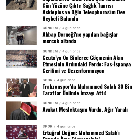
Gün Yüzüne Çıktı: Sağlık Tanrısı
basınç ve ısı, maddenin patlamasına neden oldu.
Asklepios ve Oğlu Telesphoros’un Dev
Patlamanın etkisiyle çevrede bulunan 3 tesisatçı ve 3
Heykeli Bulundu
market çalışanı yaralandı.
GÜNDEM
4 gün önce
Yaralılar Hastaneye Kaldırıldı
Ahbap Derneği’ne yapılan bağışlar
mercek altında
Patlama sonucu vücutlarının çeşitli yerlerinde yanıklar
GÜNDEM
4 gün önce
oluşan 6 kişi, olay yerine sevk edilen sağlık ekipleri
Ceuta’ya On Binlerce Göçmenin Akın
tarafından ambulansla Şanlıurfa kent merkezindeki
Etmesinin Ardındaki Perde: Fas-İspanya
Gerilimi ve Dezenformasyon
hastanelere kaldırıldı. Yaralıların sağlık durumlarına
ilişkin henüz resmi bir açıklama yapılmazken,
SPOR
4 gün önce
tedavilerinin devam ettiği öğrenildi.
Trabzonspor’da Muhammed Salah 30 Bin
Taraftar Önünde İmzayı Attı!
Olay Yerinde İnceleme
GÜNDEM
4 gün önce
Avukat Meslektaşını Vurdu, Ağır Yaralı
Patlamanın ardından bölgeye polis ve AFAD ekipleri
sevk edildi. Ekipler olay yerinde detaylı inceleme
Bu tespitin teyidine ilişkin Milli Güvenlik Kurulu
başlatarak patlamanın kesin nedeni ve olası ihmaller
SPOR
4 gün önce
kararının Resmi Gazete’de yayımlanmasıyla birlikte,
Ertuğrul Doğan: Muhammed Salah’ı
konusunda soruşturma başlattı.
kapsama giren kişiler hakkındaki soruşturma,