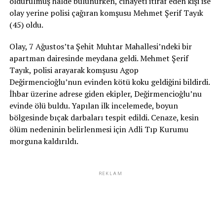
öldürülmüş halde bulunurken, cinayeti itiraf eden kişi ise
olay yerine polisi çağıran komşusu Mehmet Şerif Tayık
(45) oldu.
Olay, 7 Ağustos’ta Şehit Muhtar Mahallesi’ndeki bir
apartman dairesinde meydana geldi. Mehmet Şerif
Tayık, polisi arayarak komşusu Agop
Değirmencioğlu’nun evinden kötü koku geldiğini bildirdi.
İhbar üzerine adrese giden ekipler, Değirmencioğlu’nu
evinde ölü buldu. Yapılan ilk incelemede, boyun
bölgesinde bıçak darbaları tespit edildi. Cenaze, kesin
ölüm nedeninin belirlenmesi için Adli Tıp Kurumu
morguna kaldırıldı.
REKLAM