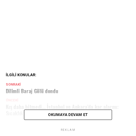
İLGILI KONULAR:
SONRAKI
Dilimli Baraj Gölü dondu
ÖNCEKI
Kış daha bitmedi… İstanbul ve Ankara’da kar alarmı:
Sıcaklık 12 derece azalacak
OKUMAYA DEVAM ET
REKLAM