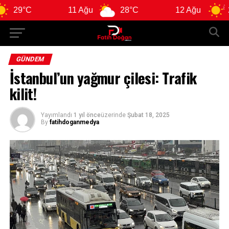
11 Ağu
28°C
12 Ağu
29°C
GÜNDEM
İstanbul’un yağmur çilesi: Trafik
kilit!
Yayımlandı
1 yıl önce
üzerinde
Şubat 18, 2025
By
fatihdoganmedya