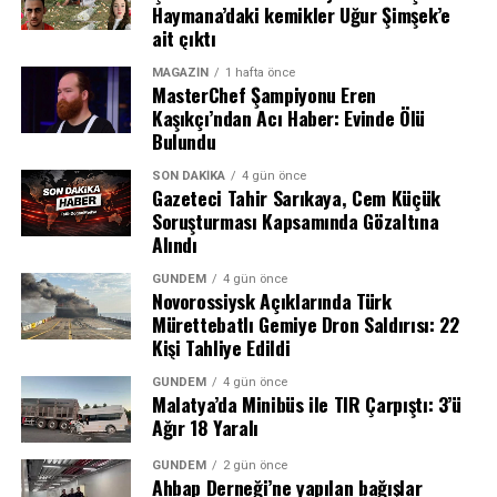
Haymana’daki kemikler Uğur Şimşek’e
sevk edildi. Mahkeme, aralarında Belediye Başkanı İlkay
ait çıktı
Çiçek’in de bulunduğu 10 kişi hakkında tutuklama kararı
verirken, 6 kişiyi adli kontrol şartıyla serbest bıraktı.
MAGAZIN
1 hafta önce
MasterChef Şampiyonu Eren
Kaşıkçı’ndan Acı Haber: Evinde Ölü
Çiçek’in tutuklanması, İzmir siyasetinde ve kamuoyunda
Bulundu
geniş yankı uyandırdı. Menderes Belediyesi’ndeki
yolsuzluk iddialarının boyutları ve soruşturmanın
SON DAKIKA
4 gün önce
Gazeteci Tahir Sarıkaya, Cem Küçük
ilerleyen günlerde yeni gelişmelere sahne olup
Soruşturması Kapsamında Gözaltına
olmayacağı merak konusu oldu.
Alındı
CHP’den ihraç hamlesi
GÜNDEM
4 gün önce
Novorossiysk Açıklarında Türk
Mürettebatlı Gemiye Dron Saldırısı: 22
Tutuklamanın hemen ardından CHP cephesinden dikkat
Kişi Tahliye Edildi
çeken bir adım geldi. Parti yönetimi, İlkay Çiçek’i kesin
ihraç talebiyle tedbirli olarak Yüksek Disiplin Kurulu’na
GÜNDEM
4 gün önce
Malatya’da Minibüs ile TIR Çarpıştı: 3’ü
(YDK) sevk etti.
Ağır 18 Yaralı
“Yeni Nesil” Suç Örgütlerine Karşı
GÜNDEM
2 gün önce
Bütüncül Mücadele
Ahbap Derneği’ne yapılan bağışlar
REKLAM