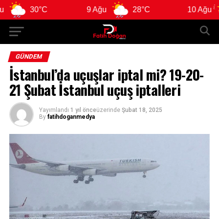
30°C
9 Ağu
28°C
10 Ağu
28
GÜNDEM
İstanbul’da uçuşlar iptal mi? 19-20-
21 Şubat İstanbul uçuş iptalleri
Yayımlandı
1 yıl önce
üzerinde
Şubat 18, 2025
By
fatihdoganmedya