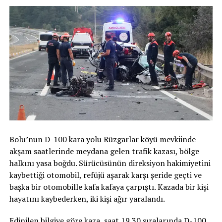
Bolu’nun D-100 kara yolu Rüzgarlar köyü mevkiinde
akşam saatlerinde meydana gelen trafik kazası, bölge
halkını yasa boğdu. Sürücüsünün direksiyon hakimiyetini
kaybettiği otomobil, refüjü aşarak karşı şeride geçti ve
başka bir otomobille kafa kafaya çarpıştı. Kazada bir kişi
hayatını kaybederken, iki kişi ağır yaralandı.
Edinilen bilgiye göre kaza, saat 19.30 sıralarında D-100