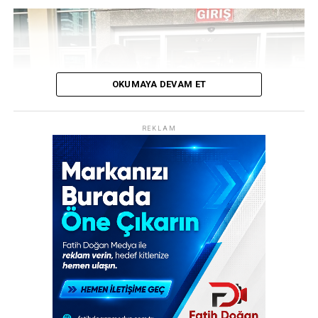
işlemek amacıyla kurulan örgüte üye olma”, “rüşvet”,
“irtikap”, “resmî belgede sahtecilik”, “görevi kötüye
kullanma” ve “imar kirliliğine neden olma”
suçlamalarıyla 16 kişi hakkında gözaltı kararı verdi.
OKUMAYA DEVAM ET
REKLAM
REKLAM
Türkiye’nin gündemine oturan operasyonlardan biri
daha adliyeye taşındı. Bakırköy Cumhuriyet Başsavcılığı,
kamuoyunda “Casperlar” olarak bilinen silahlı suç
örgütüne yönelik yürüttüğü soruşturma kapsamında
149 şüpheli hakkında kamu davası açtı. Suç örgütünün
elebaşılığını “Hamuş” kod adlı İsmail Atız’ın yaptığı
belirtilen operasyonda, örgütün Türkiye’nin dört bir