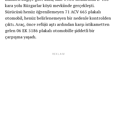
kara yolu Rüzgarlar köyü mevkiinde gerçekleşti.
Sürücüsü henüz öğrenilemeyen 71 ACV 665 plakalı
otomobil, henüz belirlenemeyen bir nedenle kontrolden
çıktı. Araç, önce refüjü aştı ardından karşı istikametten
gelen 06 EK 5186 plakalı otomobille şiddetli bir
çarpışma yaşadı.
REKLAM