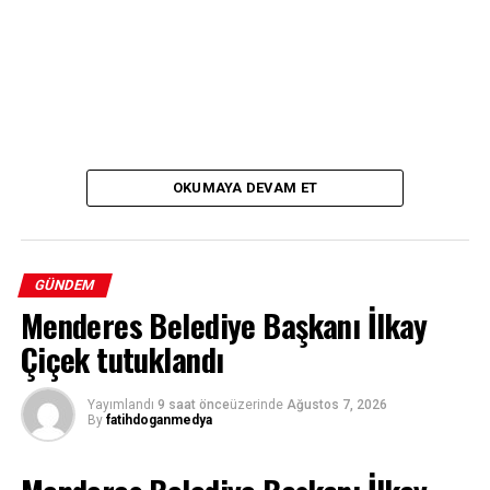
OKUMAYA DEVAM ET
GÜNDEM
Menderes Belediye Başkanı İlkay
Çiçek tutuklandı
Yayımlandı
9 saat önce
üzerinde
Ağustos 7, 2026
By
fatihdoganmedya