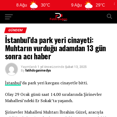
 Ağu
30°C
9 Ağu
29°C
10 Ağ
GÜNDEM
İstanbul’da park yeri cinayeti:
Muhtarın vurduğu adamdan 13 gün
sonra acı haber
Yayımlandı
1 yıl önce
üzerinde
Şubat 13, 2025
By
fatihdoganmedya
İstanbul
’da park yeri kavgası cinayetle bitti.
Olay 29 Ocak günü saat 14.00 sıralarında Şirinevler
Mahallesi’ndeki Er Sokak’ta yaşandı.
Şirinevler Mahallesi Muhtarı İbrahim Güzel, aracıyla