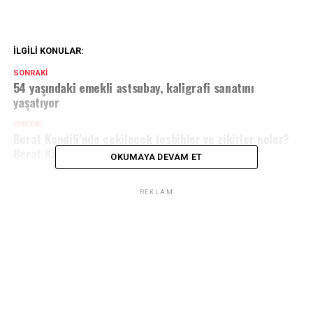
İLGILI KONULAR:
SONRAKI
54 yaşındaki emekli astsubay, kaligrafi sanatını
yaşatıyor
ÖNCEKI
Berat Kandili’nde çekilecek tesbihler ve zikirler neler?
Berat Kandili tesbihleri ve sayıları
OKUMAYA DEVAM ET
REKLAM