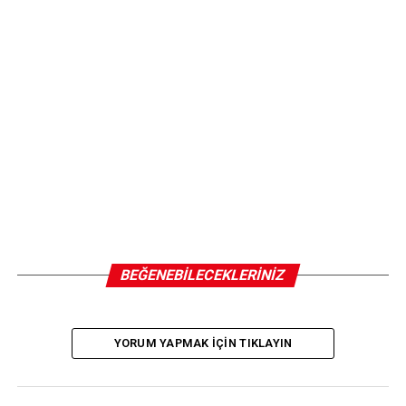
BEĞENEBILECEKLERINIZ
YORUM YAPMAK IÇIN TIKLAYIN