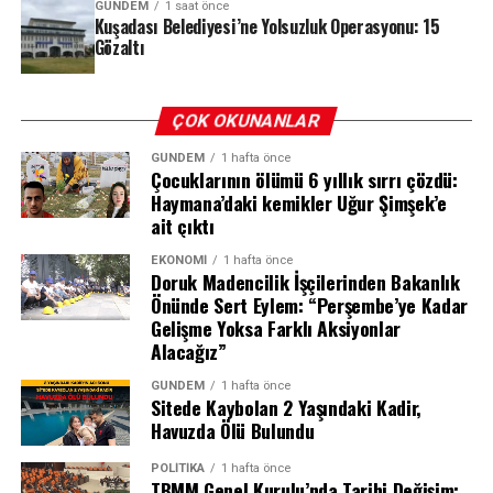
önemli bir yenilik getiriliyor. Fiili işlediği sırada 12 yaşını
REKLAM
GÜNDEM
1 saat önce
Kuşadası Belediyesi’ne Yolsuzluk Operasyonu: 15
doldurmuş olup da 15 yaşını doldurmamış çocuklar,
Gözaltı
fiilin hukuki anlam ve sonuçlarını algılayamaması veya
davranışlarını yönlendirme yeteneğinin yeterince
gelişmemiş olması halinde ceza sorumluluğu
ÇOK OKUNANLAR
taşımayacak. Ancak bu kişiler hakkında çocuklara özgü
güvenlik tedbirlerine hükmolunacak.
GÜNDEM
1 hafta önce
Çocuklarının ölümü 6 yıllık sırrı çözdü:
Haymana’daki kemikler Uğur Şimşek’e
Fiilin hukuki anlam ve sonuçlarını algılama ve
ait çıktı
davranışlarını yönlendirme yeteneğinin varlığı halinde
ise ceza rejimi suçun ağırlığına göre belirlenecek:
EKONOMI
1 hafta önce
Doruk Madencilik İşçilerinden Bakanlık
Önünde Sert Eylem: “Perşembe’ye Kadar
· Ağırlaştırılmış müebbet gerektiren suçlarda: 13 yıldan
Gelişme Yoksa Farklı Aksiyonlar
18 yıla kadar hapis
Alacağız”
· Müebbet hapis gerektiren suçlarda: 10 yıldan 12 yıla
kadar hapis
GÜNDEM
1 hafta önce
Sitede Kaybolan 2 Yaşındaki Kadir,
· Diğer cezaların yarısı indirilecek ve her fiil için verilecek
Havuzda Ölü Bulundu
hapis cezası 9 yılı geçemeyecek
POLITIKA
1 hafta önce
TBMM Genel Kurulu’nda Tarihi Değişim: