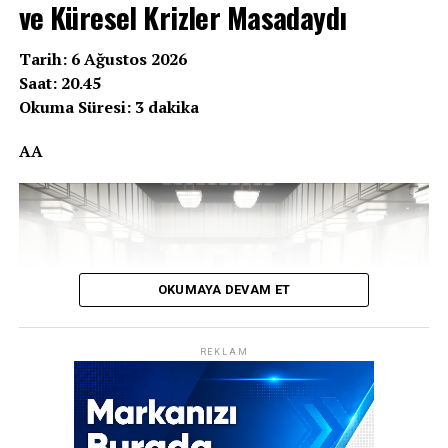
ve Küresel Krizler Masadaydı
suretiyle çocuk tarafından ele geçirilmesine neden olan
kişi, fiil daha ağır cezayı gerektiren başka bir suç
oluşturmadığı takdirde 1 yıldan 3 yıla kadar hapis
Tarih: 6 Ağustos 2026
cezasıyla karşı karşıya kalacak.
Saat: 20.45
Okuma Süresi: 3 dakika
AA
REKLAM
OKUMAYA DEVAM ET
REKLAM