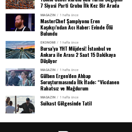
7 Siyasi Parti Grubu İlk Kez Bir Arada
REKLAM
MAGAZIN
1 hafta önce
Terör Örgütleriyle Mücadelede Kararlılık
MasterChef Şampiyonu Eren
Kaşıkçı’ndan Acı Haber: Evinde Ölü
Mesajı
Bulundu
EKONOMI
1 hafta önce
Toplantının en önemli gündem maddelerinden biri,
Bursa’ya YHT Müjdesi! İstanbul ve
Türkiye’nin milli birlik ve beraberliğine yönelik tehditler
Ankara ile Arası 2 Saat 15 Dakikaya
oldu. Kurulda, başta PKK/KCK-PYD/YPG, FETÖ ve DEAŞ
Düşüyor
olmak üzere tüm terör örgütlerine karşı yurt içinde ve
MAGAZIN
1 hafta önce
sınır ötesinde yürütülen operasyonlar detaylı şekilde
Gülben Ergen’den Ahbap
değerlendirildi.Kurula, son dönemdeki uluslararası
Soruşturmasında İlk İfade: “Vicdanen
gelişmeler ışığında terörle mücadelede izlenen strateji
Rahatsız ve Mağdurum
hakkında kapsamlı bir brifing sunuldu.
MAGAZIN
1 hafta önce
Suikast Gölgesinde Tatil
“Terörsüz Türkiye” Hedefinde Tarihi
Aşama Vurgusu
MGK bildirisinde, Terörsüz Türkiye ve Terörsüz Bölge