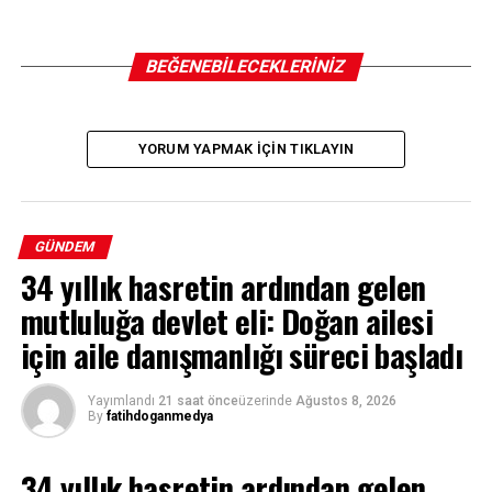
BEĞENEBILECEKLERINIZ
YORUM YAPMAK IÇIN TIKLAYIN
GÜNDEM
34 yıllık hasretin ardından gelen
mutluluğa devlet eli: Doğan ailesi
için aile danışmanlığı süreci başladı
Yayımlandı
21 saat önce
üzerinde
Ağustos 8, 2026
By
fatihdoganmedya
34 yıllık hasretin ardından gelen