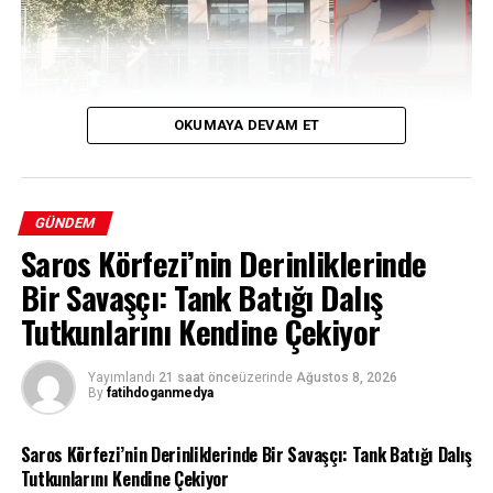
REKLAM
OKUMAYA DEVAM ET
Bir Yıllık Belirsizlik: Evindar Tiğrak’ın
GÜNDEM
Saros Körfezi’nin Derinliklerinde
Kaybı
Bir Savaşçı: Tank Batığı Dalış
Batman’da 7 Haziran 2025 tarihinden bu yana haber
Tutkunlarını Kendine Çekiyor
alınamayan 31 yaşındaki Evindar Tiğrak için başlatılan
soruşturmada çarpıcı gelişmeler yaşandı. Uzun süredir
Yayımlandı
21 saat önce
üzerinde
Ağustos 8, 2026
titizlikle yürütülen çalışmalar, kayıp kadının bir cinayete
By
fatihdoganmedya
kurban gitmiş olabileceği ihtimalini güçlendirirken,
soruşturma kapsamında gözaltına alınan iki şüpheli
Saros Körfezi’nin Derinliklerinde Bir Savaşçı: Tank Batığı Dalış
tutuklanarak cezaevine gönderildi. Olayın aydınlatılması
Tutkunlarını Kendine Çekiyor