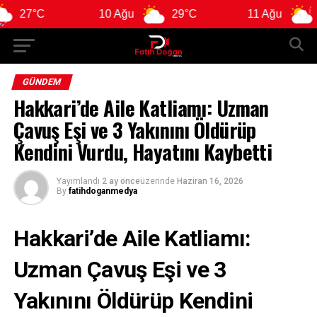
°C
10 Ağu
29°C
11 Ağu
28°C
GÜNDEM
Hakkari’de Aile Katliamı: Uzman
Çavuş Eşi ve 3 Yakınını Öldürüp
Kendini Vurdu, Hayatını Kaybetti
Yayımlandı
2 ay önce
üzerinde
Haziran 16, 2026
By
fatihdoganmedya
Hakkari’de Aile Katliamı:
Uzman Çavuş Eşi ve 3
Yakınını Öldürüp Kendini