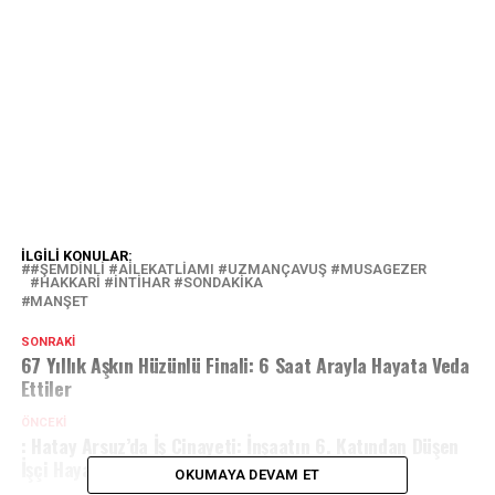
İLGILI KONULAR:
#ŞEMDINLI #AILEKATLIAMI #UZMANÇAVUŞ #MUSAGEZER
#HAKKARI #İNTIHAR #SONDAKIKA
MANŞET
SONRAKI
67 Yıllık Aşkın Hüzünlü Finali: 6 Saat Arayla Hayata Veda
Ettiler
ÖNCEKI
: Hatay Arsuz’da İş Cinayeti: İnşaatın 6. Katından Düşen
İşçi Hayatını Kaybetti
OKUMAYA DEVAM ET