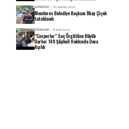
GÜNDEM
49 dakika önce
Menderes Belediye Başkanı İlkay Çiçek
tutuklandı
GÜNDEM
8 saat önce
“Casperlar” Suç Örgütüne Büyük
Darbe: 149 Şüpheli Hakkında Dava
Açıldı