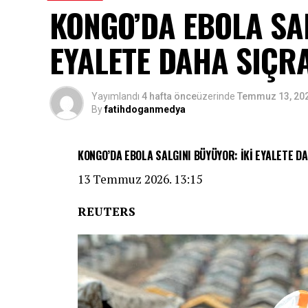
KONGO’DA EBOLA SAL
EYALETE DAHA SIÇR
Yayımlandı
4 hafta önce
üzerinde
Temmuz 13, 20
By
fatihdoganmedya
Young woman wiping tears, expressing sadness and emot
KONGO’DA EBOLA SALGINI BÜYÜYOR: İKİ EYALETE D
Ağladıktan sonra neden derin bir rahatla
13 Temmuz 2026. 13:15
daha karmaşık bir kimyasal yapıya sahip.
gözyaşlarımız arasındaki farkı hiç merak 
REUTERS
veriyor: Gözyaşlarımız üç farklı türde sa
görevi var. İşte gözyaşının bilinmeyen dü