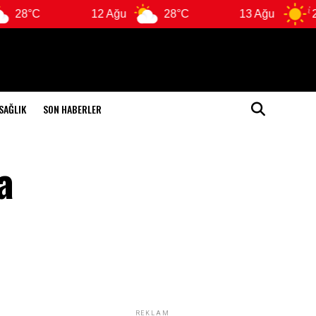
12 Ağu
28°C
13 Ağu
28°C
SAĞLIK
SON HABERLER
a
REKLAM