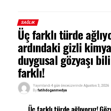
SAĞLIK
Üç farklı türde ağlıy
ardındaki gizli kimya
duygusal gözyaşı bi
farklı!
Yayımlandı
4 gün önce
üzerinde
Ağustos 3, 2026
By
fatihdoganmedya
Üç farklı türde ağlıyoruz! Göz