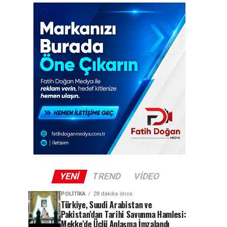
YENI
TREND
VIDEO
POLITIKA
28 dakika önce
Türkiye, Suudi Arabistan ve
Pakistan’dan Tarihi Savunma Hamlesi:
Mekke’de Üçlü Anlaşma İmzalandı