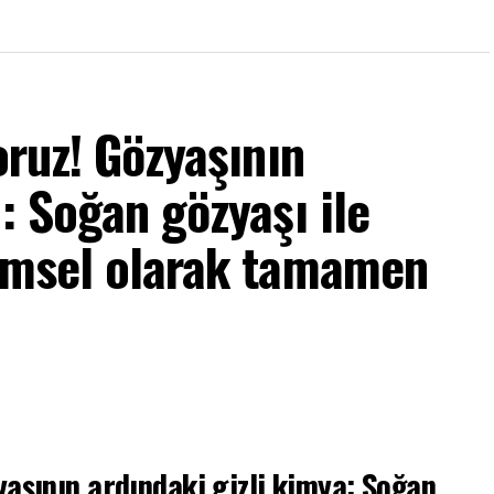
oruz! Gözyaşının
: Soğan gözyaşı ile
limsel olarak tamamen
yaşının ardındaki gizli kimya: Soğan