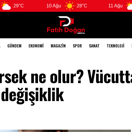
C
10 Ağu
28°C
11 Ağu
28°C
A
GÜNDEM
EKONOMI
MAGAZIN
SPOR
SANAT
TEKNOLOJI
rsek ne olur? Vücutt
değişiklik