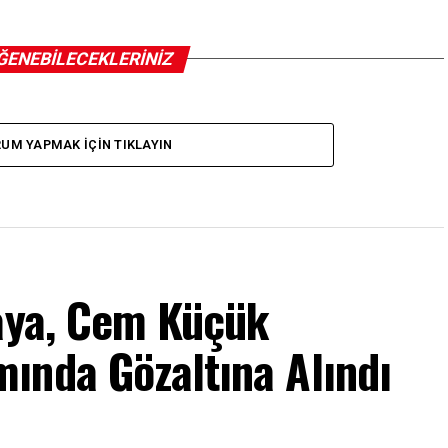
ĞENEBILECEKLERINIZ
UM YAPMAK IÇIN TIKLAYIN
kaya, Cem Küçük
ında Gözaltına Alındı