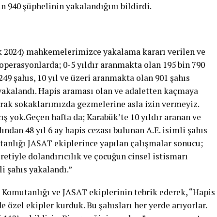
n 940 şüphelinin yakalandığını bildirdi.
lık 2024) mahkemelerimizce yakalama kararı verilen ve
operasyonlarda; 0-5 yıldır aranmakta olan 195 bin 790
249 şahıs, 10 yıl ve üzeri aranmakta olan 901 şahıs
yakalandı. Hapis araması olan ve adaletten kaçmaya
ayarak sokaklarımızda gezmelerine asla izin vermeyiz.
ş yok.Geçen hafta da; Karabük’te 10 yıldır aranan ve
dan 48 yıl 6 ay hapis cezası bulunan A.E. isimli şahıs
anlığı JASAT ekiplerince yapılan çalışmalar sonucu;
retiyle dolandırıcılık ve çocuğun cinsel istismarı
li şahıs yakalandı.”
 Komutanlığı ve JASAT ekiplerinin tebrik ederek, “Hapis
de özel ekipler kurduk. Bu şahısları her yerde arıyorlar.