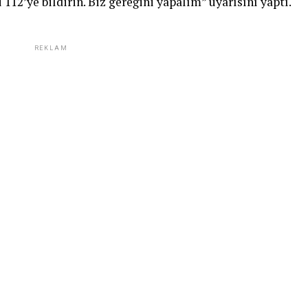
12’ye bildirin. Biz gereğini yapalım” uyarısını yaptı.
REKLAM