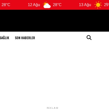
12 Ağu
28°C
13 Ağu
29°C
SAĞLIK
SON HABERLER
REKLAM