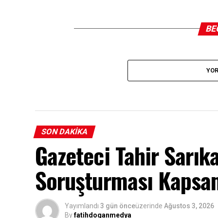
BE
YOR
SON DAKIKA
Gazeteci Tahir Sarı
Soruşturması Kapsam
Yayımlandı
3 gün önce
üzerinde
Ağustos 3, 2026
By
fatihdoganmedya