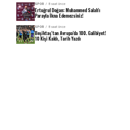
SPOR
8 saat önce
Ertuğrul Doğan: Muhammed Salah’ı
Parayla İkna Edemezsiniz!
SPOR
8 saat önce
Beşiktaş’tan Avrupa’da 100. Galibiyet!
10 Kişi Kaldı, Tarih Yazdı