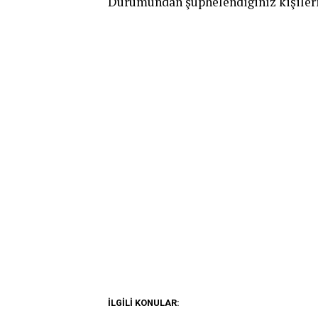
Durumundan şüphelendiğiniz kişileri 1
İLGILI KONULAR: