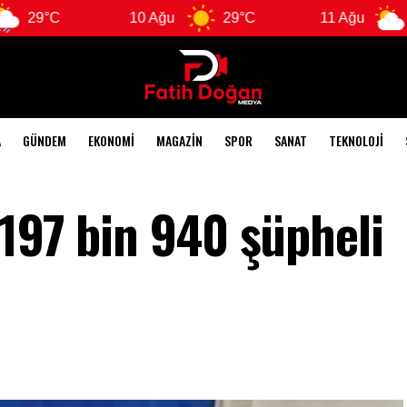
10 Ağu
29°C
11 Ağu
28°C
A
GÜNDEM
EKONOMI
MAGAZIN
SPOR
SANAT
TEKNOLOJI
 197 bin 940 şüpheli