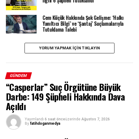
İlgili 6 Şüpheli Tutuklandı
Cem Küçük Hakkında Şok Gelişme: ‘Halkı
Yanıltıcı Bilgi’ ve ‘Şantaj’ Suçlamalarıyla
Tutuklama Talebi
YORUM YAPMAK IÇIN TIKLAYIN
GÜNDEM
“Casperlar” Suç Örgütüne Büyük
Darbe: 149 Şüpheli Hakkında Dava
Açıldı
Yayımlandı
6 saat önce
üzerinde
Ağustos 7, 2026
By
fatihdoganmedya