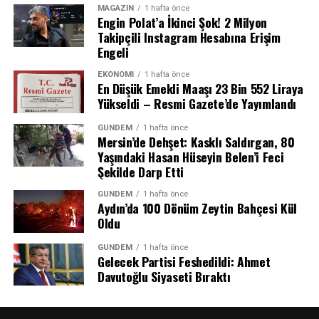
MAGAZIN
1 hafta önce
Engin Polat’a İkinci Şok! 2 Milyon
Takipçili Instagram Hesabına Erişim
REKLAM
Engeli
EKONOMI
1 hafta önce
En Düşük Emekli Maaşı 23 Bin 552 Liraya
Yükseldi – Resmi Gazete’de Yayımlandı
GÜNDEM
1 hafta önce
Mersin’de Dehşet: Kasklı Saldırgan, 80
Yaşındaki Hasan Hüseyin Belen’i Feci
Şekilde Darp Etti
GÜNDEM
1 hafta önce
Aydın’da 100 Dönüm Zeytin Bahçesi Kül
Oldu
Husi Sözcü: “Yüzlerce Asker Öldü veya
GÜNDEM
1 hafta önce
Yaralandı”
Gelecek Partisi Feshedildi: Ahmet
Davutoğlu Siyaseti Bıraktı
Husilerin askeri sözcüsü Yahya Seri, saldırılarla ilgili
yaptığı açıklamada hedefin Suudi Arabistan destekli