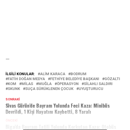
—
İLGILI KONULAR:
ALIM KARACA
BODRUM
FATIH DOĞAN MEDYA
FETHIYE BELEDIYE BAŞKANI
GÖZALTI
KOM
MILAS
MUĞLA
ÖPERASYON
SİLAHLI SALDIRI
SKUNK
SUÇA SÜRÜKLENEN ÇOCUK
UYUŞTURUCU
SONRAKI
Sivas Gürün’de Bayram Yolunda Feci Kaza: Minibüs
Devrildi, 1 Kişi Hayatını Kaybetti, 8 Yaralı
ÖNCEKI
Biga’da Bayram Tatili Yolunda Korkutan Kaza: Otobüs