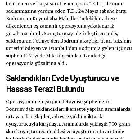
belirlenen ve “suça sürüklenen çocuk” E.T.Ç. ile onun
saklanmasına yardım eden T.D., 24 Mayıs sabaha karşı
Bodrum’un Koyunbaba Mahallesi’ndeki bir adrese
düzenlenen eş zamanlı operasyonla yakalanarak
gözaltına alındı. Soruşturmayı derinleştiren polis,
saldırganın Fethiye’den Bodrum’a kaçtığı ticari taksinin
ücretini ödeyen ve İstanbul’dan Bodrum’a gelen üçüncü
şüpheli H.N.’yi de Milas ilçesinde düzenlediği
operasyonla gözaltına aldı.
Saklandıkları Evde Uyuşturucu ve
Hassas Terazi Bulundu
Operasyonun en çarpıcı detayı ise şüphelilerin
Bodrum’daki saklandıkları ikamette yapılan aramalarda
ortaya çıktı. Ekipler, adreste yüklü miktarda
uyuşturucuyla karşılaştı. Aramalarda yaklaşık 700 gram
skunk uyuşturucu maddesi ve uyuşturucu ticaretinde
kullanıldığı değerlendirilen hassas terazi ele geçirildi.