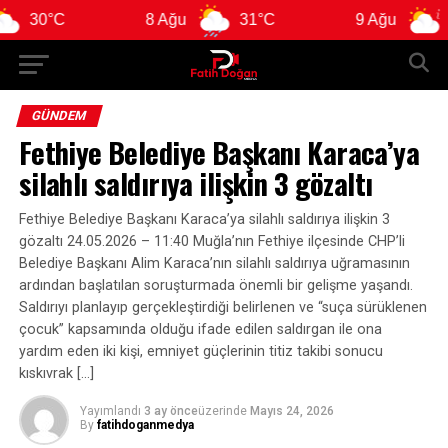
0°C
8 Ağu
31°C
9 Ağu
29°C
GÜNDEM
Fethiye Belediye Başkanı Karaca’ya
silahlı saldırıya ilişkin 3 gözaltı
Fethiye Belediye Başkanı Karaca’ya silahlı saldırıya ilişkin 3
gözaltı 24.05.2026 – 11:40 Muğla’nın Fethiye ilçesinde CHP’li
Belediye Başkanı Alim Karaca’nın silahlı saldırıya uğramasının
ardından başlatılan soruşturmada önemli bir gelişme yaşandı.
Saldırıyı planlayıp gerçekleştirdiği belirlenen ve “suça sürüklenen
çocuk” kapsamında olduğu ifade edilen saldırgan ile ona
yardım eden iki kişi, emniyet güçlerinin titiz takibi sonucu
kıskıvrak […]
Yayımlandı
3 ay önce
üzerinde
Mayıs 24, 2026
By
fatihdoganmedya