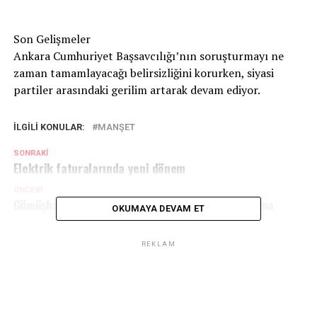
Son Gelişmeler
Ankara Cumhuriyet Başsavcılığı’nın soruşturmayı ne
zaman tamamlayacağı belirsizliğini korurken, siyasi
partiler arasındaki gerilim artarak devam ediyor.
İLGILI KONULAR:
MANŞET
SONRAKI
Elektrik faturalarında yeni dönem
ÖNCEKI
Gümüşhane’de uyuşturucu operasyonu: 2 tutuklama
OKUMAYA DEVAM ET
REKLAM