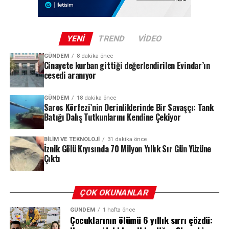
alevlendirdi. Olay yerlerinde yapılan ilk incelemelerin
ardından cenazeler, kesin ölüm nedenlerinin
belirlenmesi için otopsiye gönderildi.
YENI
TREND
VIDEO
GÜNDEM
8 dakika önce
Cinayete kurban gittiği değerlendirilen Evindar’ın
REKLAM
cesedi aranıyor
GÜNDEM
18 dakika önce
Saros Körfezi’nin Derinliklerinde Bir Savaşçı: Tank
Batığı Dalış Tutkunlarını Kendine Çekiyor
BILIM VE TEKNOLOJI
31 dakika önce
İznik Gölü Kıyısında 70 Milyon Yıllık Sır Gün Yüzüne
Çıktı
ÇOK OKUNANLAR
GÜNDEM
1 hafta önce
Çocuklarının ölümü 6 yıllık sırrı çözdü: