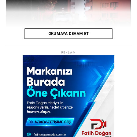
REKLAM
OKUMAYA DEVAM ET
REKLAM
Türkiye’nin farklı illerinde dün yaşanan 5 ayrı olay,
evlerinde yalnız yaşayan vatandaşların akıbetini bir kez
daha gündeme taşıdı. Kayseri, Eskişehir, Çorum, Mersin
ve Zonguldak’ta birer kişi, evlerinde hayatını kaybetmiş
olarak bulundu. Olayların ortak noktası ise cesetlere
ulaşılma biçimleriydi: Kimi yakınlarının ihbarıyla, kimi
ise komşularının fark ettiği kötü kokular sayesinde.
Beş ayrı ilde yaşanan bu üzücü olaylar, özellikle yalnız
yaşayan bireylerin akıbeti konusunda endişeleri yeniden