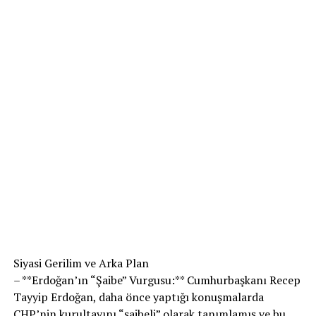
Siyasi Gerilim ve Arka Plan
– **Erdoğan’ın “Şaibe” Vurgusu:** Cumhurbaşkanı Recep
Tayyip Erdoğan, daha önce yaptığı konuşmalarda
CHP’nin kurultayını “şaibeli” olarak tanımlamış ve bu