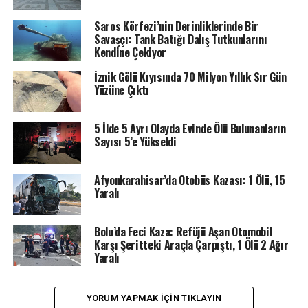
Saros Körfezi’nin Derinliklerinde Bir
Savaşçı: Tank Batığı Dalış Tutkunlarını
Kendine Çekiyor
İznik Gölü Kıyısında 70 Milyon Yıllık Sır Gün
Yüzüne Çıktı
5 İlde 5 Ayrı Olayda Evinde Ölü Bulunanların
Sayısı 5’e Yükseldi
Afyonkarahisar’da Otobüs Kazası: 1 Ölü, 15
Yaralı
Bolu’da Feci Kaza: Refüjü Aşan Otomobil
Karşı Şeritteki Araçla Çarpıştı, 1 Ölü 2 Ağır
Yaralı
YORUM YAPMAK IÇIN TIKLAYIN