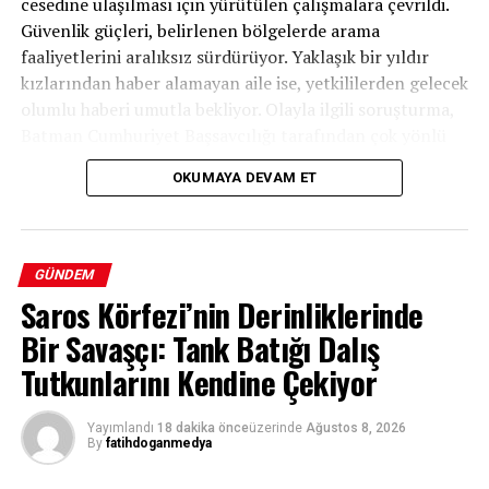
cesedine ulaşılması için yürütülen çalışmalara çevrildi.
Güvenlik güçleri, belirlenen bölgelerde arama
faaliyetlerini aralıksız sürdürüyor. Yaklaşık bir yıldır
kızlarından haber alamayan aile ise, yetkililerden gelecek
olumlu haberi umutla bekliyor. Olayla ilgili soruşturma,
Batman Cumhuriyet Başsavcılığı tarafından çok yönlü
olarak devam ettiriliyor.
OKUMAYA DEVAM ET
GÜNDEM
Saros Körfezi’nin Derinliklerinde
Bir Savaşçı: Tank Batığı Dalış
Tutkunlarını Kendine Çekiyor
Yayımlandı
18 dakika önce
üzerinde
Ağustos 8, 2026
By
fatihdoganmedya