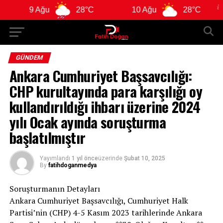
9 Ağu
28°C
10 Ağu
28°C
11 
GÜNDEM
Ankara Cumhuriyet Başsavcılığı:
CHP kurultayında para karşılığı oy
kullandırıldığı ihbarı üzerine 2024
yılı Ocak ayında soruşturma
başlatılmıştır
Yayımlandı
1 yıl önce
üzerinde
Şubat 10, 2025
By
fatihdoganmedya
Soruşturmanın Detayları
Ankara Cumhuriyet Başsavcılığı, Cumhuriyet Halk
Partisi’nin (CHP) 4-5 Kasım 2023 tarihlerinde Ankara