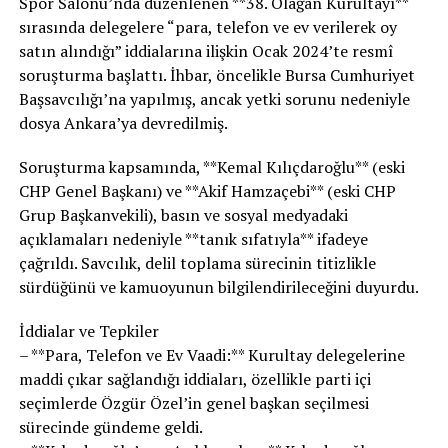
Spor Salonu’nda düzenlenen **38. Olağan Kurultayı**
sırasında delegelere “para, telefon ve ev verilerek oy
satın alındığı” iddialarına ilişkin Ocak 2024’te resmî
soruşturma başlattı. İhbar, öncelikle Bursa Cumhuriyet
Başsavcılığı’na yapılmış, ancak yetki sorunu nedeniyle
dosya Ankara’ya devredilmiş.
Soruşturma kapsamında, **Kemal Kılıçdaroğlu** (eski
CHP Genel Başkanı) ve **Akif Hamzaçebi** (eski CHP
Grup Başkanvekili), basın ve sosyal medyadaki
açıklamaları nedeniyle **tanık sıfatıyla** ifadeye
çağrıldı. Savcılık, delil toplama sürecinin titizlikle
sürdüğünü ve kamuoyunun bilgilendirileceğini duyurdu.
İddialar ve Tepkiler
– **Para, Telefon ve Ev Vaadi:** Kurultay delegelerine
maddi çıkar sağlandığı iddiaları, özellikle parti içi
seçimlerde Özgür Özel’in genel başkan seçilmesi
sürecinde gündeme geldi.