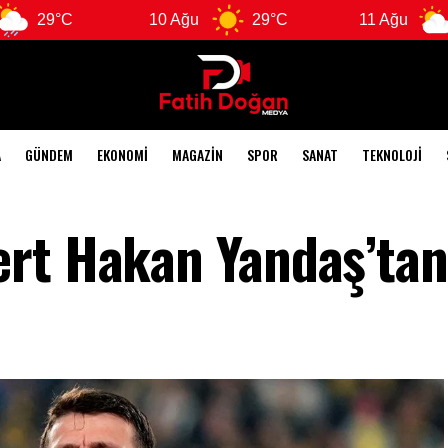
10 Ağu
29°C
11 Ağu
28°C
A
GÜNDEM
EKONOMI
MAGAZIN
SPOR
SANAT
TEKNOLOJI
rt Hakan Yandaş’tan