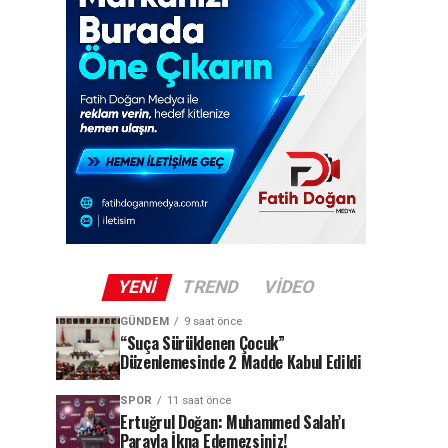
YENI
TREND
VIDEO
GÜNDEM
9 saat önce
“Suça Sürüklenen Çocuk”
Düzenlemesinde 2 Madde Kabul Edildi
SPOR
11 saat önce
Ertuğrul Doğan: Muhammed Salah’ı
Parayla İkna Edemezsiniz!