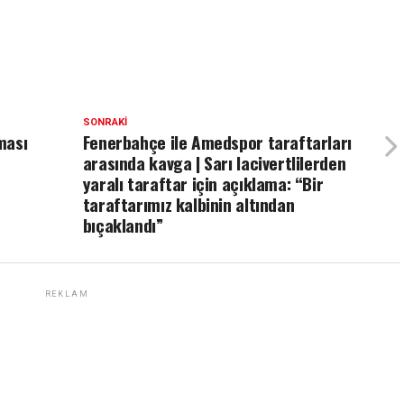
SONRAKI
ması
Fenerbahçe ile Amedspor taraftarları
arasında kavga | Sarı lacivertlilerden
yaralı taraftar için açıklama: “Bir
taraftarımız kalbinin altından
bıçaklandı”
REKLAM