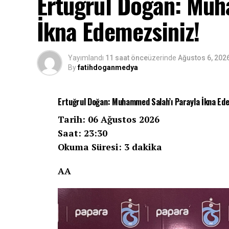
Ertuğrul Doğan: Muh
İkna Edemezsiniz!
Yayımlandı
11 saat önce
üzerinde
Ağustos 6, 202
By
fatihdoganmedya
Ertuğrul Doğan: Muhammed Salah’ı Parayla İkna Ede
Tarih: 06 Ağustos 2026
Saat: 23:30
Okuma Süresi: 3 dakika
AA