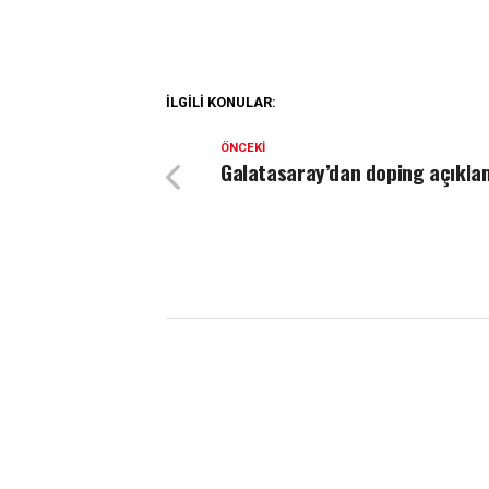
İLGILI KONULAR:
ÖNCEKI
Galatasaray’dan doping açıkla