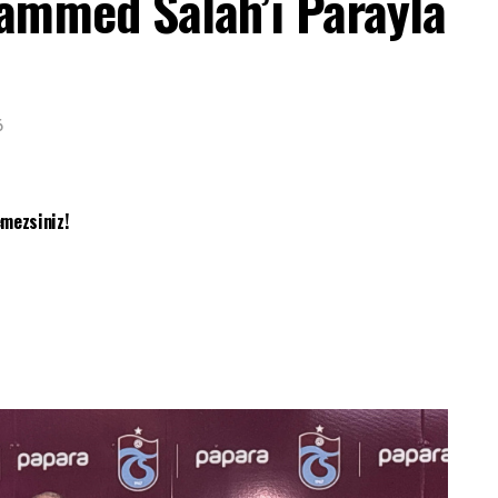
ammed Salah’ı Parayla
6
mezsiniz!