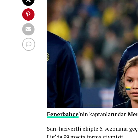
Fenerbahçe
‘nin kaptanlarından
Mer
Sarı-lacivertli ekipte 5. sezonunu g
Lig
‘de 99 maçta forma giymişti.