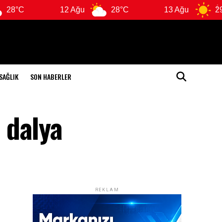
12 Ağu
28°C
13 Ağu
29°C
SAĞLIK
SON HABERLER
 dalya
REKLAM