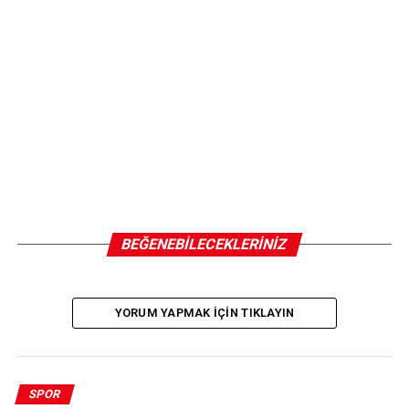
BEĞENEBILECEKLERINIZ
YORUM YAPMAK IÇIN TIKLAYIN
SPOR