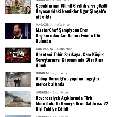
GÜNDEM
1 hafta önce
Çocuklarının ölümü 6 yıllık sırrı çözdü:
Haymana’daki kemikler Uğur Şimşek’e
ait çıktı
MAGAZIN
1 hafta önce
MasterChef Şampiyonu Eren
Kaşıkçı’ndan Acı Haber: Evinde Ölü
Bulundu
SON DAKIKA
5 gün önce
Gazeteci Tahir Sarıkaya, Cem Küçük
Soruşturması Kapsamında Gözaltına
Alındı
Semih Kılıçsoy’dan Altın Değerinde Gol
GÜNDEM
2 gün önce
Ahbap Derneği’ne yapılan bağışlar
mercek altında
Maçın kırılma anı 80. dakikada geldi. Olaitan’ın pasıyla
Salah, üzerindeki 10 numaralı bordo-mavili forma ile
ceza sahası sağ kanadında topla buluşan Ndidi’nin
taraftarın sevgi gösterilerine yanıt verirken, birlikte 3’lü
GÜNDEM
5 gün önce
Novorossiysk Açıklarında Türk
ortasında savunmadan seken meşin yuvarlağı Semih
çektirerek anı ölümsüzleştirdi. Kulüp Başkanı Ertuğrul
Mürettebatlı Gemiye Dron Saldırısı: 22
Kılıçsoy kafayla boş ağlara gönderdi. 76. dakikada oyuna
Doğan ile birlikte taraftarın karşısına çıkan Mısırlı
Kişi Tahliye Edildi
giren genç yıldız, takımına galibiyeti getiren isim oldu.
yıldız, 2 yıllık sözleşmeye imza attı.
GÜNDEM
5 gün önce