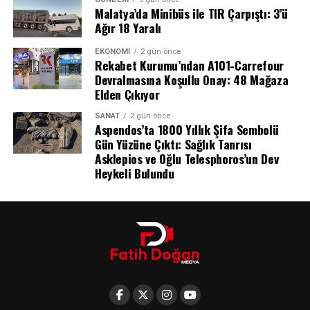
Malatya’da Minibüs ile TIR Çarpıştı: 3’ü
Beşiktaş bu sonuçla birlikte bu sezon oynadığı üçüncü
Ağır 18 Yaralı
resmi maçından da galibiyetle ayrılmayı başardı ve
kalesini gole kapattı.
EKONOMI
2 gün önce
Rekabet Kurumu’ndan A101-Carrefour
Devralmasına Koşullu Onay: 48 Mağaza
Elden Çıkıyor
SANAT
2 gün önce
Aspendos’ta 1800 Yıllık Şifa Sembolü
Gün Yüzüne Çıktı: Sağlık Tanrısı
Asklepios ve Oğlu Telesphoros’un Dev
Heykeli Bulundu