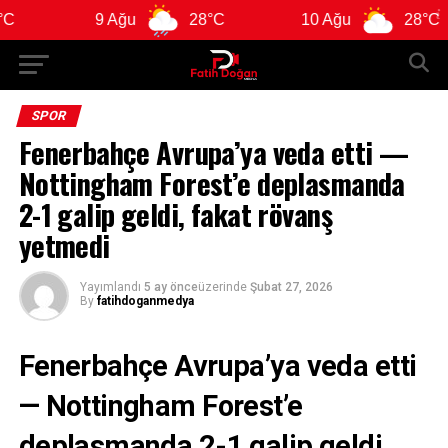
9 Ağu
28°C
10 Ağu
28°C
SPOR
Fenerbahçe Avrupa’ya veda etti —
Nottingham Forest’e deplasmanda
2-1 galip geldi, fakat rövanş
yetmedi
Yayımlandı
5 ay önce
üzerinde
Şubat 27, 2026
By
fatihdoganmedya
Fenerbahçe Avrupa’ya veda etti
— Nottingham Forest’e
deplasmanda 2-1 galip geldi,