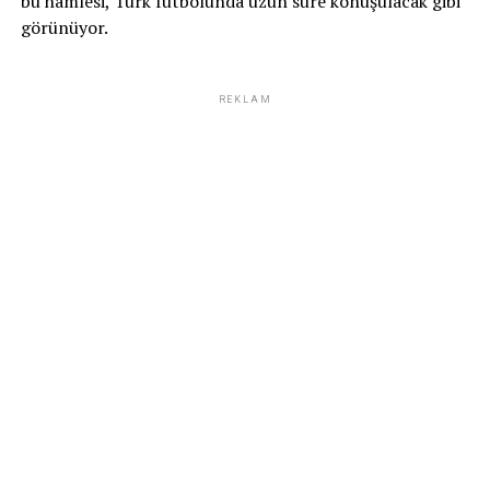
bu hamlesi, Türk futbolunda uzun süre konuşulacak gibi
görünüyor.
REKLAM