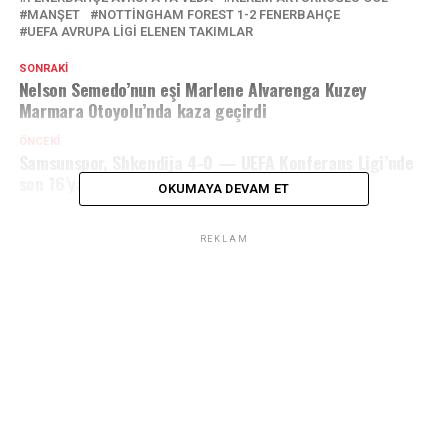
MANŞET
NOTTINGHAM FOREST 1-2 FENERBAHÇE
UEFA AVRUPA LIGI ELENEN TAKIMLAR
SONRAKI
Nelson Semedo’nun eşi Marlene Alvarenga Kuzey
Marmara Otoyolu’nda kaza geçirdi
ÖNCEKI
Samsunspor, Shkendija 4-0 — UEFA Konferans Ligi’nde
son 16’ya yükseldi
OKUMAYA DEVAM ET
REKLAM