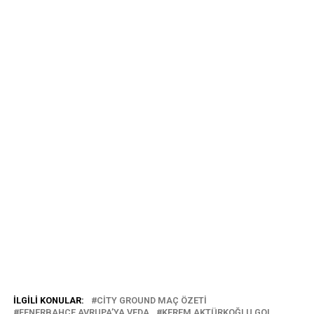
İLGILI KONULAR:
CITY GROUND MAÇ ÖZETI
FENERBAHÇE AVRUPA’YA VEDA
KEREM AKTÜRKOĞLU GOL