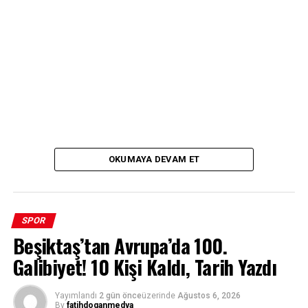
OKUMAYA DEVAM ET
SPOR
Beşiktaş’tan Avrupa’da 100.
Galibiyet! 10 Kişi Kaldı, Tarih Yazdı
Yayımlandı
2 gün önce
üzerinde
Ağustos 6, 2026
By
fatihdoganmedya