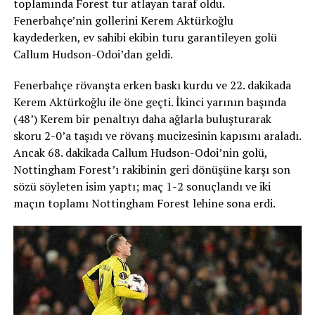
toplamında Forest tur atlayan taraf oldu.
Fenerbahçe’nin gollerini Kerem Aktürkoğlu
kaydederken, ev sahibi ekibin turu garantileyen golü
Callum Hudson-Odoi’dan geldi.
Fenerbahçe rövanşta erken baskı kurdu ve 22. dakikada
Kerem Aktürkoğlu ile öne geçti. İkinci yarının başında
(48’) Kerem bir penaltıyı daha ağlarla buluşturarak
skoru 2-0’a taşıdı ve rövanş mucizesinin kapısını araladı.
Ancak 68. dakikada Callum Hudson-Odoi’nin golü,
Nottingham Forest’ı rakibinin geri dönüşüne karşı son
sözü söyleten isim yaptı; maç 1-2 sonuçlandı ve iki
maçın toplamı Nottingham Forest lehine sona erdi.