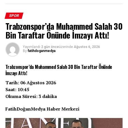
SPOR
Trabzonspor’da Muhammed Salah 30
Bin Taraftar Önünde İmzayı Attı!
Zorlu bir Çekya deplasmanı, 10 kişi kalmak, tarihi bir
başarı… Beşiktaş, UEFA Avrupa Ligi 3. eleme turu ilk
Yayımlandı
2 gün önce
üzerinde
Ağustos 6, 2026
By
fatihdoganmedya
maçında Hradec Kralove’yi 1-0 mağlup ederek Avrupa
kupalarındaki 100. galibiyetine imza attı. Siyah-
Trabzonspor’da Muhammed Salah 30 Bin Taraftar Önünde
beyazlılar, bu anlamlı zaferle sadece tur kapısını
İmzayı Attı!
aralamakla kalmadı, kulüp tarihinin gurur tablosuna bir
yıldız daha ekledi.
Tarih: 06 Ağustos 2026
Saat: 10:45
Zorlu Deplasmanda Tarihi Gece
Okuma Süresi: 3 dakika
Malsovicka Arena’da oynanan karşılaşmaya hızlı
FatihDoğanMedya Haber Merkezi
başlayan Beşiktaş, ilk yarıda bulduğu pozisyonları
değerlendiremedi ve devre 0-0 sona erdi. Ancak ikinci
yarıda siyah-beyazlılar için işler hiç beklenmedik bir hal