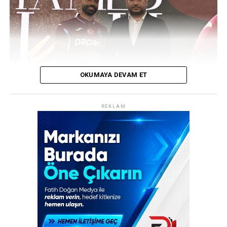
aldı.
REKLAM
OKUMAYA DEVAM ET
REKLAM
Trabzonspor, transfer tarihinin en ses getiren
hamlelerinden birine imza attı! Bordo-mavili kulüp,
Mısırlı yıldız futbolcu Muhammed Salah’ı resmen
kadrosuna katarak dünya spor gündemine bomba gibi
düştü. Şenol Güneş Spor Kompleksi’nde düzenlenen
görkemli imza töreninde yaklaşık 30 bin taraftar, yeni
transferlerini coşkuyla karşıladı.
30 Bin Kişilik Coşku: “Allah Allah Allah,