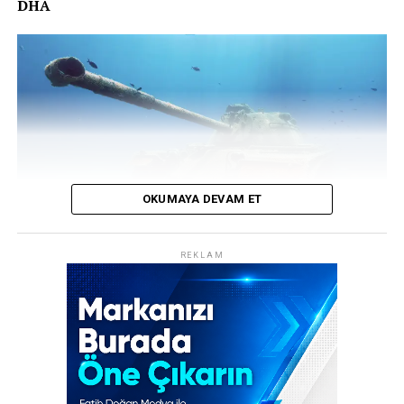
DHA
Evindar Tiğrak’tan haber alamayan yakınları, 12 Kasım
2025 tarihinde Batman Cumhuriyet Başsavcılığı’na
başvurarak kayıp ihbarında bulundu. Başsavcılık
tarafından başlatılan soruşturma kapsamında, olayın
aydınlatılması için geniş çaplı bir inceleme başlatıldı.
Adalet Bakanlığı bünyesinde kurulan Faili Meçhul
Suçları Araştırma Daire Başkanlığı’nın devreye
girmesiyle dosya yeniden ele alındı ve derinlemesine bir
analiz süreci başlatıldı.
OKUMAYA DEVAM ET
REKLAM
REKLAM
Edirne’nin Saros Körfezi’ne kıyısı bulunan Keşan ilçesine
bağlı Gökçetepe köyü açıklarında, geçen yıl haziran
ayında suya batırılan M62 T model muharebe tankı, kısa
sürede dalış tutkunlarının vazgeçilmez rotalarından biri
haline geldi. Sadece 10 metre derinlikteki bu eşsiz batık,
Türkiye’nin en sığ noktaya batırılan tankı olma