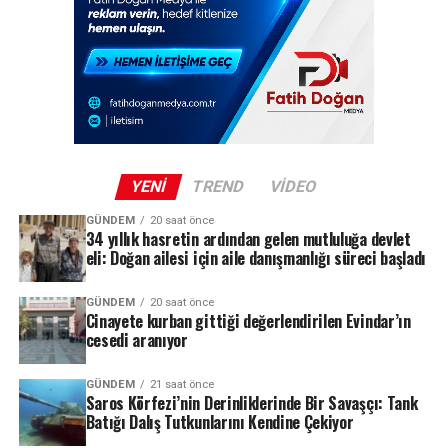
özelliğiyle dikkat çekiyor.
Dalış Turizmine Yapay Resif Desteği
Edirne Valiliği, Türkiye Sualtı Sporları Federasyonu ve
Edirne Saros Turizm Altyapı Hizmet Birliği (ESTAB)
işbirliğinde hayata geçirilen Yapay Resif Projesi
kapsamında batırılan tank, bölgede su altı sporlarına
YENI
TREND
VIDEO
ilgi duyan turistleri çekmeyi ve yapay resif oluşumunu
desteklemeyi amaçlıyor. Projenin meyveleri kısa sürede
GÜNDEM
20 saat önce
34 yıllık hasretin ardından gelen mutluluğa devlet
alınmaya başlandı; yerli ve yabancı dalgıçların akınına
eli: Doğan ailesi için aile danışmanlığı süreci başladı
uğrayan batık, Saros Körfezi’ni dalış turizminin yeni
gözdesi haline getirdi.
GÜNDEM
20 saat önce
Cinayete kurban gittiği değerlendirilen Evindar’ın
cesedi aranıyor
Deliller Zinciri: HTS, PTS ve Biyolojik
REKLAM
GÜNDEM
21 saat önce
Bulgular
Saros Körfezi’nin Derinliklerinde Bir Savaşçı: Tank
Batığı Dalış Tutkunlarını Kendine Çekiyor
Soruşturma kapsamında elde edilen deliller, dosyanın