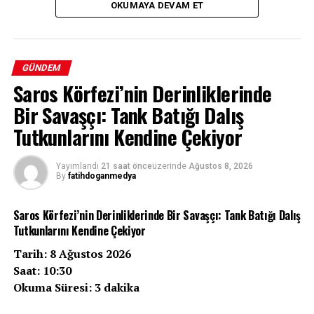
OKUMAYA DEVAM ET
Bir Yıllık Belirsizlik: Evindar Tiğrak’ın
GÜNDEM
Saros Körfezi’nin Derinliklerinde
Kaybı
Bir Savaşçı: Tank Batığı Dalış
Batman’da 7 Haziran 2025 tarihinden bu yana haber
Tutkunlarını Kendine Çekiyor
alınamayan 31 yaşındaki Evindar Tiğrak için başlatılan
soruşturmada çarpıcı gelişmeler yaşandı. Uzun süredir
Yayımlandı
21 saat önce
üzerinde
Ağustos 8, 2026
titizlikle yürütülen çalışmalar, kayıp kadının bir cinayete
By
fatihdoganmedya
kurban gitmiş olabileceği ihtimalini güçlendirirken,
soruşturma kapsamında gözaltına alınan iki şüpheli
Saros Körfezi’nin Derinliklerinde Bir Savaşçı: Tank Batığı Dalış
tutuklanarak cezaevine gönderildi. Olayın aydınlatılması
Tutkunlarını Kendine Çekiyor
için güvenlik güçleri, Tiğrak’ın cesedine ulaşmak
Tarih: 8 Ağustos 2026
amacıyla belirlenen bölgelerde arama çalışmalarını
Saat: 10:30
sürdürüyor.
Okuma Süresi: 3 dakika
Kayıp Başvurusu ve Soruşturmanın Seyri