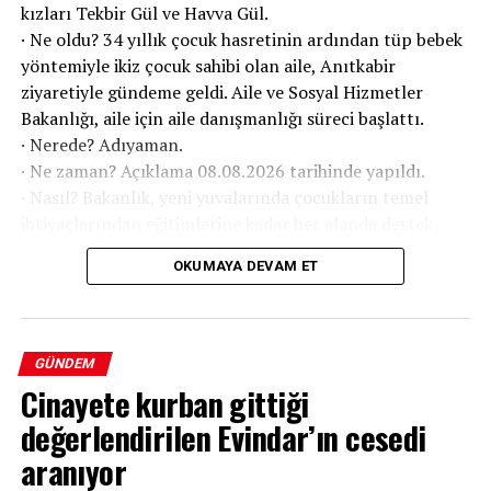
kızları Tekbir Gül ve Havva Gül.
· Ne oldu? 34 yıllık çocuk hasretinin ardından tüp bebek
yöntemiyle ikiz çocuk sahibi olan aile, Anıtkabir
ziyaretiyle gündeme geldi. Aile ve Sosyal Hizmetler
Bakanlığı, aile için aile danışmanlığı süreci başlattı.
· Nerede? Adıyaman.
· Ne zaman? Açıklama 08.08.2026 tarihinde yapıldı.
· Nasıl? Bakanlık, yeni yuvalarında çocukların temel
ihtiyaçlarından eğitimlerine kadar her alanda destek
sağlayacak.
OKUMAYA DEVAM ET
GÜNDEM
Cinayete kurban gittiği
değerlendirilen Evindar’ın cesedi
aranıyor