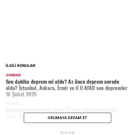
İLGILI KONULAR:
SONRAKI
Son dakika deprem mi oldu? Az önce deprem nerede
oldu? İstanbul, Ankara, İzmir ve il il AFAD son depremler
16 Şubat 2025
ÖNCEKI
Koyunlardan yayalara ders: Üst geçidi kullandıkları
anlar kamerada
OKUMAYA DEVAM ET
REKLAM