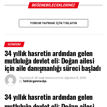
BEĞENEBILECEKLERINIZ
YORUM YAPMAK IÇIN TIKLAYIN
GÜNDEM
34 yıllık hasretin ardından gelen
mutluluğa devlet eli: Doğan ailesi
için aile danışmanlığı süreci başladı
Yayımlandı
20 saat önce
üzerinde
Ağustos 8, 2026
By
fatihdoganmedya
34 yıllık hasretin ardından gelen
mutluluğa devlet eli: Doğan ailesi