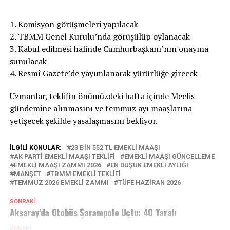
1. Komisyon görüşmeleri yapılacak
2. TBMM Genel Kurulu’nda görüşülüp oylanacak
3. Kabul edilmesi halinde Cumhurbaşkanı’nın onayına
sunulacak
4. Resmî Gazete’de yayımlanarak yürürlüğe girecek
Uzmanlar, teklifin önümüzdeki hafta içinde Meclis
gündemine alınmasını ve temmuz ayı maaşlarına
yetişecek şekilde yasalaşmasını bekliyor.
İLGILI KONULAR:
23 BIN 552 TL EMEKLI MAAŞI
AK PARTI EMEKLI MAAŞI TEKLIFI
EMEKLI MAAŞI GÜNCELLEME
EMEKLI MAAŞI ZAMMI 2026
EN DÜŞÜK EMEKLI AYLIĞI
MANŞET
TBMM EMEKLI TEKLIFI
TEMMUZ 2026 EMEKLI ZAMMI
TÜFE HAZIRAN 2026
SONRAKI
Aksaray’da Otobüs Şarampole Uçtu: 40 Yaralı
ÖNCEKI