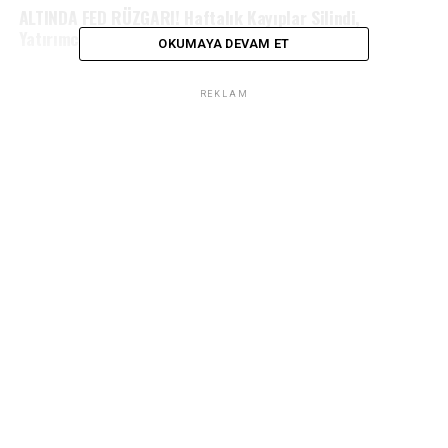
ALTINDA FED RÜZGARI! Haftalık Kayıplar Silindi,
Yatırımcı Yüzde 5 Kazandı
OKUMAYA DEVAM ET
REKLAM