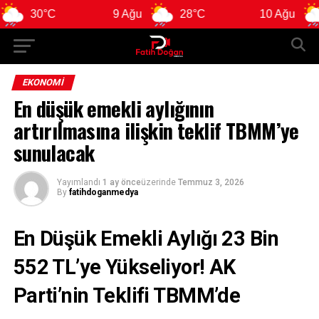
30°C
9 Ağu
28°C
10 Ağu
28°
EKONOMI
En düşük emekli aylığının
artırılmasına ilişkin teklif TBMM’ye
sunulacak
Yayımlandı
1 ay önce
üzerinde
Temmuz 3, 2026
By
fatihdoganmedya
En Düşük Emekli Aylığı 23 Bin
552 TL’ye Yükseliyor! AK
Parti’nin Teklifi TBMM’de