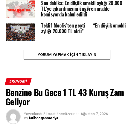
Son dakika: En düşük emekli aylığı 20.000
TL’ye çıkarılmasını öngören madde
komisyonda kabul edildi
Teklif Meclis’ten geçti — “En düşük emekli
aylığı 20.000 TL oldu”
YORUM YAPMAK IÇIN TIKLAYIN
EKONOMI
Benzine Bu Gece 1 TL 43 Kuruş Zam
Geliyor
Yayımlandı
21 saat önce
üzerinde
Ağustos 7, 2026
By
fatihdoganmedya