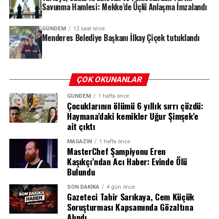
Savunma Hamlesi: Mekke’de Üçlü Anlaşma İmzalandı
Zam, bugün (7 Ağustos 2026) gece yarısından itibaren
geçerli olacak. Pompaya yansıyacak net tutar ise 1 TL 6
kuruş olarak hesaplanıyor.
GÜNDEM
12 saat önce
Carrefour Bağımsız Yapısını Koruyacak
Menderes Belediye Başkanı İlkay Çiçek tutuklandı
Kararın bir diğer önemli ayağı ise Carrefour’un kurumsal
REKLAM
kimliğiyle ilgili. Taahhütler uyarınca A101 ve Carrefour,
ÇOK OKUNANLAR
faaliyetlerini ayrı organizasyon yapılarıyla sürdürecek.
Bu sayede Carrefour’un bağımsız kurumsal yapısı
GÜNDEM
1 hafta önce
Çocuklarının ölümü 6 yıllık sırrı çözdü:
korunmaya devam edecek. Bu durum, markaların mevcut
Haymana’daki kemikler Uğur Şimşek’e
tedarik zincirleri, ticari ilişkileri ve müşteri
ait çıktı
portföylerinde köklü değişiklikler yaşanmadan yoluna
devam etmesini güvence altına alıyor.
MAGAZIN
1 hafta önce
MasterChef Şampiyonu Eren
Kaşıkçı’ndan Acı Haber: Evinde Ölü
Üç Yıl Boyunca İstihdam Korunacak
Bulundu
Kira Tavan Zam Oranı Nasıl
Devralma sürecinin en çok merak edilen konularının
SON DAKIKA
4 gün önce
Gazeteci Tahir Sarıkaya, Cem Küçük
başında gelen istihdam güvencesi de karar kapsamında
Hesaplanıyor?
Soruşturması Kapsamında Gözaltına
netliğe kavuştu. Buna göre, A101 ve Carrefour’un
Alındı