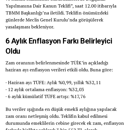
Yapılmasına Dair Kanun Teklifi”, saat 12.00 itibarıyla
TBMM Başkanlığı’na iletildi. Teklifin önümüzdeki
günlerde Meclis Genel Kurulu’nda görüşülerek
yasalaşması bekleniyor.
6 Aylık Enflasyon Farkı Belirleyici
Oldu
Zam oranının belirlenmesinde TÜİK’in açıkladığı
haziran ayı enflasyon verileri etkili oldu. Buna göre:
· Haziran ayı TÜFE: Aylık %0,99, yıllık %32,11
· 12 aylık ortalama enflasyon: %32,03
· 6 aylık kümülatif TÜFE artışı: %17,76
Bu veriler ışığında en düşük emekli aylığına yapılacak
zam oranı netleşmiş oldu. Teklifin kabul edilmesi
durumunda emeklilerin cebine girecek ek zam, enflasyon
farkıyla birlikte yaklaşık 3 bin 552 TL olarak