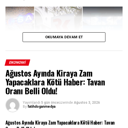
REKLAM
OKUMAYA DEVAM ET
EKONOMI
Ağustos Ayında Kiraya Zam
Yapacaklara Kötü Haber: Tavan
Türkiye perakende sektörünün en çok konuşulan
Oranı Belli Oldu!
birleşme operasyonlarından biri olan A101’in
Carrefour’u devralma süreci, Rekabet Kurumu’nun
Yayımlandı
5 gün önce
üzerinde
Ağustos 3, 2026
kapsamlı taahhütler karşılığında verdiği koşullu izinle
By
fatihdoganmedya
resmiyet kazandı. Kurum, devralma işleminin rekabeti
zayıflatmaması adına 48 mağazanın elden
Ağustos Ayında Kiraya Zam Yapacaklara Kötü Haber: Tavan
çıkarılmasından üç yıl boyunca istihdamın korunmasına,