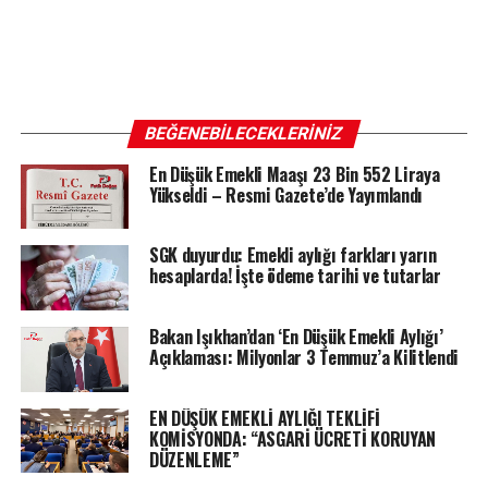
BEĞENEBILECEKLERINIZ
En Düşük Emekli Maaşı 23 Bin 552 Liraya
Yükseldi – Resmi Gazete’de Yayımlandı
SGK duyurdu: Emekli aylığı farkları yarın
hesaplarda! İşte ödeme tarihi ve tutarlar
Bakan Işıkhan’dan ‘En Düşük Emekli Aylığı’
Açıklaması: Milyonlar 3 Temmuz’a Kilitlendi
EN DÜŞÜK EMEKLİ AYLIĞI TEKLİFİ
KOMİSYONDA: “ASGARİ ÜCRETİ KORUYAN
DÜZENLEME”