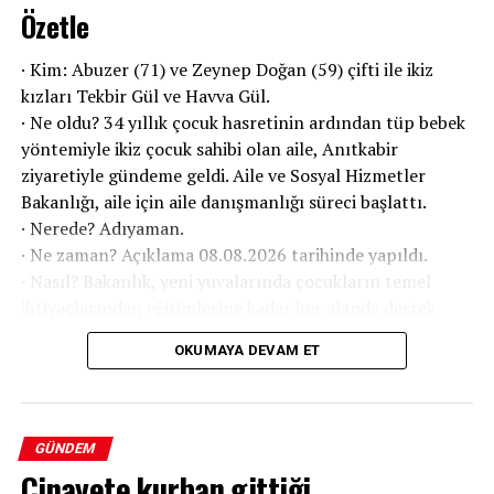
Özetle
· Kim: Abuzer (71) ve Zeynep Doğan (59) çifti ile ikiz
kızları Tekbir Gül ve Havva Gül.
· Ne oldu? 34 yıllık çocuk hasretinin ardından tüp bebek
yöntemiyle ikiz çocuk sahibi olan aile, Anıtkabir
ziyaretiyle gündeme geldi. Aile ve Sosyal Hizmetler
Bakanlığı, aile için aile danışmanlığı süreci başlattı.
· Nerede? Adıyaman.
· Ne zaman? Açıklama 08.08.2026 tarihinde yapıldı.
· Nasıl? Bakanlık, yeni yuvalarında çocukların temel
ihtiyaçlarından eğitimlerine kadar her alanda destek
sağlayacak.
OKUMAYA DEVAM ET
GÜNDEM
Cinayete kurban gittiği