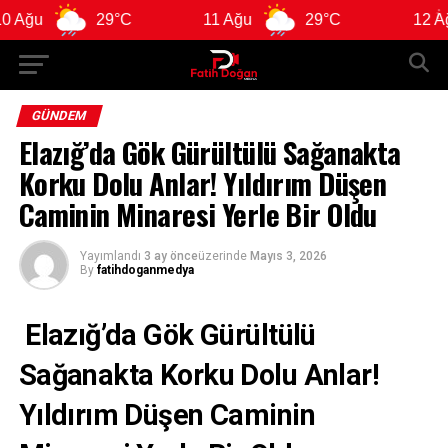
29°C
11 Ağu
29°C
12 Ağu
2
GÜNDEM
Elazığ’da Gök Gürültülü Sağanakta
Korku Dolu Anlar! Yıldırım Düşen
Caminin Minaresi Yerle Bir Oldu
Yayımlandı
3 ay önce
üzerinde
Mayıs 3, 2026
By
fatihdoganmedya
Elazığ’da Gök Gürültülü
Sağanakta Korku Dolu Anlar!
Yıldırım Düşen Caminin