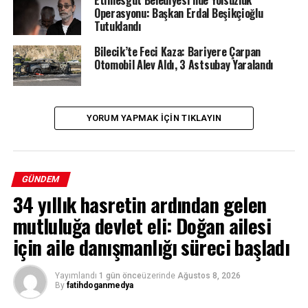
Operasyonu: Başkan Erdal Beşikçioğlu
Tutuklandı
Bilecik’te Feci Kaza: Bariyere Çarpan
Otomobil Alev Aldı, 3 Astsubay Yaralandı
YORUM YAPMAK IÇIN TIKLAYIN
GÜNDEM
34 yıllık hasretin ardından gelen
mutluluğa devlet eli: Doğan ailesi
için aile danışmanlığı süreci başladı
Yayımlandı
1 gün önce
üzerinde
Ağustos 8, 2026
By
fatihdoganmedya