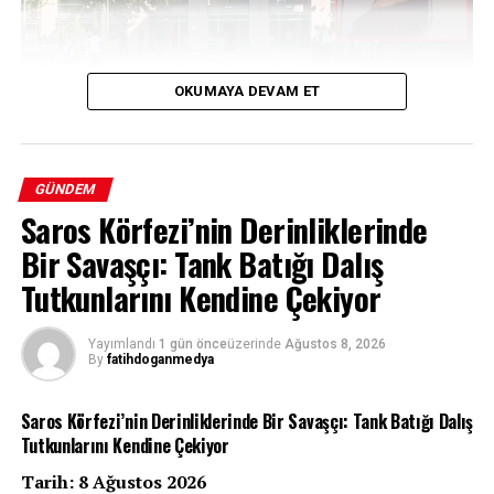
OKUMAYA DEVAM ET
Bir Yıllık Belirsizlik: Evindar Tiğrak’ın
GÜNDEM
Saros Körfezi’nin Derinliklerinde
Kaybı
Bir Savaşçı: Tank Batığı Dalış
Batman’da 7 Haziran 2025 tarihinden bu yana haber
Tutkunlarını Kendine Çekiyor
alınamayan 31 yaşındaki Evindar Tiğrak için başlatılan
soruşturmada çarpıcı gelişmeler yaşandı. Uzun süredir
Yayımlandı
1 gün önce
üzerinde
Ağustos 8, 2026
titizlikle yürütülen çalışmalar, kayıp kadının bir cinayete
By
fatihdoganmedya
kurban gitmiş olabileceği ihtimalini güçlendirirken,
soruşturma kapsamında gözaltına alınan iki şüpheli
Saros Körfezi’nin Derinliklerinde Bir Savaşçı: Tank Batığı Dalış
tutuklanarak cezaevine gönderildi. Olayın aydınlatılması
Tutkunlarını Kendine Çekiyor
için güvenlik güçleri, Tiğrak’ın cesedine ulaşmak
Tarih: 8 Ağustos 2026
amacıyla belirlenen bölgelerde arama çalışmalarını