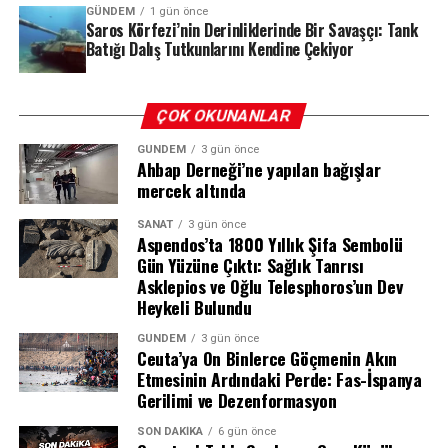
GÜNDEM
1 gün önce
Bulgular
Saros Körfezi’nin Derinliklerinde Bir Savaşçı: Tank
Batığı Dalış Tutkunlarını Kendine Çekiyor
Soruşturma kapsamında elde edilen deliller, dosyanın
seyrini değiştiren en önemli unsur oldu. Ekipler,
şüphelilerin HTS (Hücresel Haberleşme Sistemi) ve PTS
ÇOK OKUNANLAR
(Plaka Tanıma Sistemi) kayıtlarını, kriminal inceleme
GÜNDEM
3 gün önce
bulgularını ve tanık beyanlarını bir araya getirerek
Ahbap Derneği’ne yapılan bağışlar
olayın perdesini aralamaya çalıştı.
mercek altında
Yapılan incelemelerde, Evindar Tiğrak’ın kaybolmadan
SANAT
3 gün önce
Aspendos’ta 1800 Yıllık Şifa Sembolü
hemen önce şüphelilerden biriyle yoğun telefon trafiği
Gün Yüzüne Çıktı: Sağlık Tanrısı
ve mesajlaşma yaşadığı tespit edildi. Dikkat çeken bir
Asklepios ve Oğlu Telesphoros’un Dev
diğer detay ise, şüphelinin kullandığı 21 AC 935 plakalı
Heykeli Bulundu
aracın, olay günü bagaj kapağı açık bir şekilde ve tek
GÜNDEM
3 gün önce
başına seyir halinde olduğunun kayıtlara geçmesi oldu.
Ceuta’ya On Binlerce Göçmenin Akın
Araç üzerinde yapılan kriminal incelemede ise bagaj ve
Etmesinin Ardındaki Perde: Fas-İspanya
ön yolcu koltuğunda biyolojik bulgulara rastlandı. Bu
Gerilimi ve Dezenformasyon
bulgular arasında üç farklı erkeğe ait kan örneği ve bir
SON DAKIKA
6 gün önce
kadına ait kan örneğinin bulunması, işin vahametini