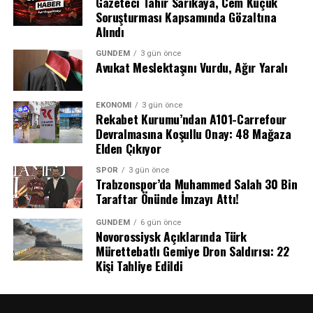
Gazeteci Tahir Sarıkaya, Cem Küçük
gözler önüne serdi.
Soruşturması Kapsamında Gözaltına
Alındı
Tanık İfadeleri ve Şüpheli Hareketler
GÜNDEM
3 gün önce
Avukat Meslektaşını Vurdu, Ağır Yaralı
Soruşturma kapsamında ifadesine başvurulan tanıklar,
olayın ardından aracın detaylı bir şekilde temizlendiğini,
EKONOMI
3 gün önce
koltuk döşemelerinin söküldüğünü ve içindeki eşyaların
Rekabet Kurumu’ndan A101-Carrefour
yerlerinin değiştirildiğini anlattı. Bir oto yıkama
Devralmasına Koşullu Onay: 48 Mağaza
işletmecisinin ifadesinde ise araç içerisinde yoğun bir
Elden Çıkıyor
kötü koku olduğu ve arka koltuklarda kan izleri
SPOR
3 gün önce
görüldüğü belirtildi. Tüm bu deliller doğrultusunda
Trabzonspor’da Muhammed Salah 30 Bin
kimlikleri tespit edilen N.Y. (41) ve Y.D. (26), düzenlenen
Taraftar Önünde İmzayı Attı!
operasyonla gözaltına alındı.
GÜNDEM
6 gün önce
Novorossiysk Açıklarında Türk
“Tasarlayarak Kasten Öldürme”
Mürettebatlı Gemiye Dron Saldırısı: 22
Tutuklaması
Kişi Tahliye Edildi
Emniyetteki işlemlerinin ardından adliyeye sevk edilen