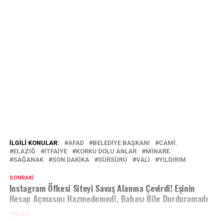
İLGILI KONULAR:
AFAD
BELEDİYE BAŞKANI
CAMI.
ELAZIĞ
İTFAİYE
KORKU DOLU ANLAR
MINARE
SAĞANAK
SON DAKİKA
SÜRSÜRÜ
VALI
YILDIRIM
SONRAKI
Instagram Öfkesi Siteyi Savaş Alanına Çevirdi! Eşinin
Hesap Açmasını Hazmedemedi, Babası Bile Durduramadı
ÖNCEKI