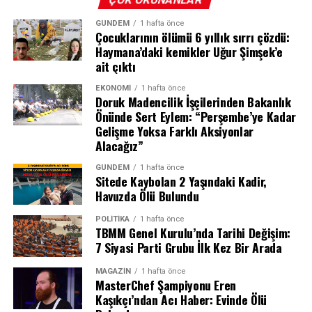
GÜNDEM
1 hafta önce
Çocuklarının ölümü 6 yıllık sırrı çözdü:
Haymana’daki kemikler Uğur Şimşek’e
ait çıktı
EKONOMI
1 hafta önce
Doruk Madencilik İşçilerinden Bakanlık
Önünde Sert Eylem: “Perşembe’ye Kadar
Gelişme Yoksa Farklı Aksiyonlar
Alacağız”
GÜNDEM
1 hafta önce
Sitede Kaybolan 2 Yaşındaki Kadir,
Havuzda Ölü Bulundu
Semih Kılıçsoy’dan Altın Değerinde Gol
POLITIKA
1 hafta önce
TBMM Genel Kurulu’nda Tarihi Değişim:
7 Siyasi Parti Grubu İlk Kez Bir Arada
Maçın kırılma anı 80. dakikada geldi. Olaitan’ın pasıyla
Salah, üzerindeki 10 numaralı bordo-mavili forma ile
ceza sahası sağ kanadında topla buluşan Ndidi’nin
taraftarın sevgi gösterilerine yanıt verirken, birlikte 3’lü
MAGAZIN
1 hafta önce
MasterChef Şampiyonu Eren
ortasında savunmadan seken meşin yuvarlağı Semih
çektirerek anı ölümsüzleştirdi. Kulüp Başkanı Ertuğrul
Kaşıkçı’ndan Acı Haber: Evinde Ölü
Kılıçsoy kafayla boş ağlara gönderdi. 76. dakikada oyuna
Doğan ile birlikte taraftarın karşısına çıkan Mısırlı