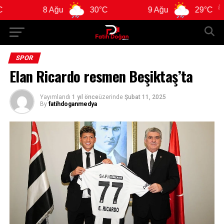
8 Ağu
30°C
9 Ağu
29°C
SPOR
Elan Ricardo resmen Beşiktaş’ta
Yayımlandı
1 yıl önce
üzerinde
Şubat 11, 2025
By
fatihdoganmedya