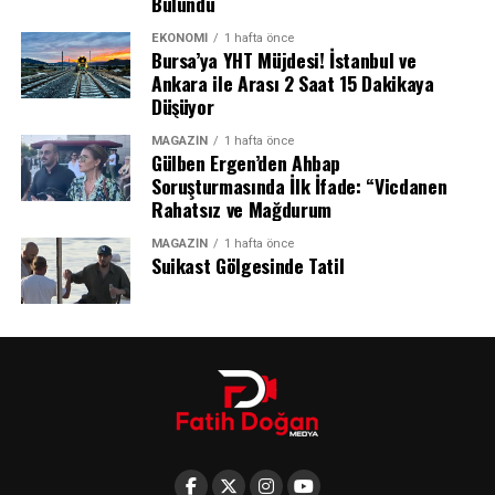
Bulundu
giren genç yıldız, takımına galibiyeti getiren isim oldu.
yıldız, 2 yıllık sözleşmeye imza attı.
EKONOMI
1 hafta önce
Bursa’ya YHT Müjdesi! İstanbul ve
Beşiktaş bu sonuçla birlikte bu sezon oynadığı üçüncü
Ankara ile Arası 2 Saat 15 Dakikaya
resmi maçından da galibiyetle ayrılmayı başardı ve
Düşüyor
kalesini gole kapattı.
MAGAZIN
1 hafta önce
Gülben Ergen’den Ahbap
Soruşturmasında İlk İfade: “Vicdanen
Rahatsız ve Mağdurum
MAGAZIN
1 hafta önce
Suikast Gölgesinde Tatil