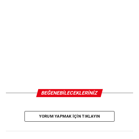
BEĞENEBILECEKLERINIZ
YORUM YAPMAK IÇIN TIKLAYIN