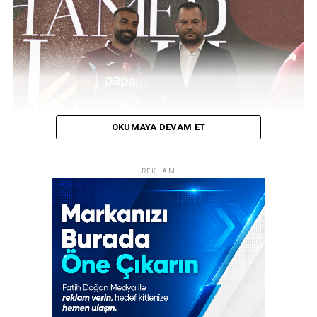
değerlendiremedi ve devre 0-0 sona erdi. Ancak ikinci
yarıda siyah-beyazlılar için işler hiç beklenmedik bir hal
aldı.
REKLAM
OKUMAYA DEVAM ET
REKLAM
Trabzonspor, transfer tarihinin en ses getiren
hamlelerinden birine imza attı! Bordo-mavili kulüp,
Mısırlı yıldız futbolcu Muhammed Salah’ı resmen
kadrosuna katarak dünya spor gündemine bomba gibi
düştü. Şenol Güneş Spor Kompleksi’nde düzenlenen
görkemli imza töreninde yaklaşık 30 bin taraftar, yeni
transferlerini coşkuyla karşıladı.