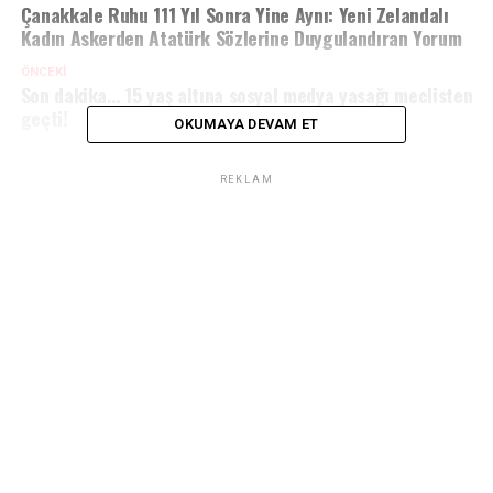
Çanakkale Ruhu 111 Yıl Sonra Yine Aynı: Yeni Zelandalı
Kadın Askerden Atatürk Sözlerine Duygulandıran Yorum
ÖNCEKI
Son dakika… 15 yaş altına sosyal medya yasağı meclisten
geçti!
OKUMAYA DEVAM ET
REKLAM