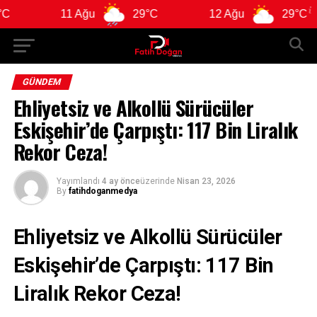
11 Ağu
29°C
12 Ağu
29°C
13
GÜNDEM
Ehliyetsiz ve Alkollü Sürücüler
Eskişehir’de Çarpıştı: 117 Bin Liralık
Rekor Ceza!
Yayımlandı
4 ay önce
üzerinde
Nisan 23, 2026
By
fatihdoganmedya
Ehliyetsiz ve Alkollü Sürücüler
Eskişehir’de Çarpıştı: 117 Bin
Liralık Rekor Ceza!