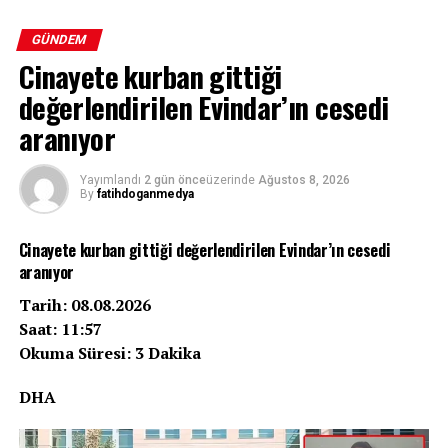
GÜNDEM
Cinayete kurban gittiği
değerlendirilen Evindar’ın cesedi
aranıyor
Yayımlandı
2 gün önce
üzerinde
Ağustos 8, 2026
By
fatihdoganmedya
Cinayete kurban gittiği değerlendirilen Evindar’ın cesedi
aranıyor
Tarih: 08.08.2026
Saat: 11:57
Okuma Süresi: 3 Dakika
DHA