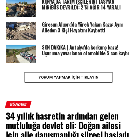
KONYA’DA TARIM İŞÇİLERİNİ TAŞIYAN
MİNİBÜS DEVRİLDİ: 2’Sİ AĞIR 14 YARALI
Giresun Alucra’da Yürek Yakan Kaza: Aynı
Aileden 3 Kişi Hayatını Kaybetti
SON DAKİKA | Antalya’da korkunç kaza!
Uçuruma yuvarlanan otomobilde 5 can kaybı
YORUM YAPMAK IÇIN TIKLAYIN
GÜNDEM
34 yıllık hasretin ardından gelen
mutluluğa devlet eli: Doğan ailesi
için aile danışmanlığı süreci başladı