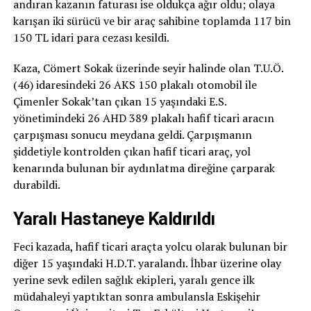
andıran kazanın faturası ise oldukça ağır oldu; olaya
karışan iki sürücü ve bir araç sahibine toplamda 117 bin
150 TL idari para cezası kesildi.
Kaza, Cömert Sokak üzerinde seyir halinde olan T.U.Ö.
(46) idaresindeki 26 AKS 150 plakalı otomobil ile
Çimenler Sokak’tan çıkan 15 yaşındaki E.S.
yönetimindeki 26 AHD 389 plakalı hafif ticari aracın
çarpışması sonucu meydana geldi. Çarpışmanın
şiddetiyle kontrolden çıkan hafif ticari araç, yol
kenarında bulunan bir aydınlatma direğine çarparak
durabildi.
Yaralı Hastaneye Kaldırıldı
Feci kazada, hafif ticari araçta yolcu olarak bulunan bir
diğer 15 yaşındaki H.D.T. yaralandı. İhbar üzerine olay
yerine sevk edilen sağlık ekipleri, yaralı gence ilk
müdahaleyi yaptıktan sonra ambulansla Eskişehir