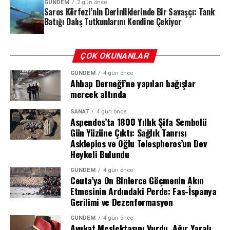
Araç üzerinde yapılan kriminal incelemede ise bagaj ve
GÜNDEM
2 gün önce
Saros Körfezi’nin Derinliklerinde Bir Savaşçı: Tank
ön yolcu koltuğunda biyolojik bulgulara rastlandı. Bu
Batığı Dalış Tutkunlarını Kendine Çekiyor
bulgular arasında üç farklı erkeğe ait kan örneği ve bir
kadına ait kan örneğinin bulunması, işin vahametini
gözler önüne serdi.
ÇOK OKUNANLAR
Tanık İfadeleri ve Şüpheli Hareketler
GÜNDEM
4 gün önce
Ahbap Derneği’ne yapılan bağışlar
mercek altında
Soruşturma kapsamında ifadesine başvurulan tanıklar,
olayın ardından aracın detaylı bir şekilde temizlendiğini,
SANAT
4 gün önce
Aspendos’ta 1800 Yıllık Şifa Sembolü
koltuk döşemelerinin söküldüğünü ve içindeki eşyaların
Gün Yüzüne Çıktı: Sağlık Tanrısı
yerlerinin değiştirildiğini anlattı. Bir oto yıkama
Asklepios ve Oğlu Telesphoros’un Dev
işletmecisinin ifadesinde ise araç içerisinde yoğun bir
Heykeli Bulundu
kötü koku olduğu ve arka koltuklarda kan izleri
görüldüğü belirtildi. Tüm bu deliller doğrultusunda
GÜNDEM
4 gün önce
Ceuta’ya On Binlerce Göçmenin Akın
kimlikleri tespit edilen N.Y. (41) ve Y.D. (26), düzenlenen
Etmesinin Ardındaki Perde: Fas-İspanya
operasyonla gözaltına alındı.
Gerilimi ve Dezenformasyon
“Tasarlayarak Kasten Öldürme”
GÜNDEM
4 gün önce
Avukat Meslektaşını Vurdu, Ağır Yaralı