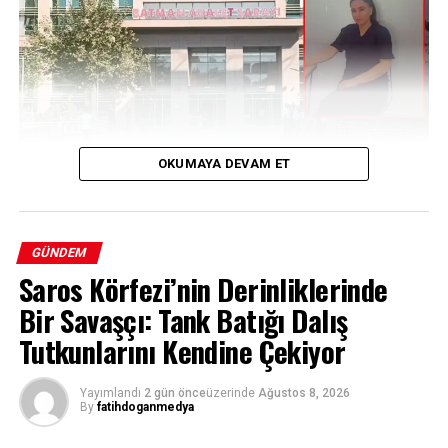
OKUMAYA DEVAM ET
Bir Yıllık Belirsizlik: Evindar Tiğrak’ın
GÜNDEM
Saros Körfezi’nin Derinliklerinde
Kaybı
Bir Savaşçı: Tank Batığı Dalış
Batman’da 7 Haziran 2025 tarihinden bu yana haber
Tutkunlarını Kendine Çekiyor
alınamayan 31 yaşındaki Evindar Tiğrak için başlatılan
soruşturmada çarpıcı gelişmeler yaşandı. Uzun süredir
Yayımlandı
2 gün önce
üzerinde
Ağustos 8, 2026
titizlikle yürütülen çalışmalar, kayıp kadının bir cinayete
By
fatihdoganmedya
kurban gitmiş olabileceği ihtimalini güçlendirirken,