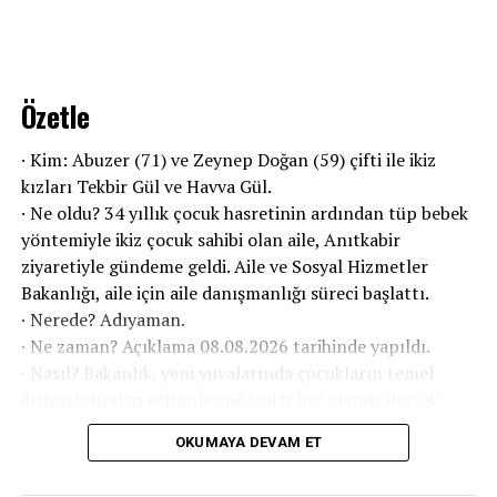
Özetle
· Kim: Abuzer (71) ve Zeynep Doğan (59) çifti ile ikiz
kızları Tekbir Gül ve Havva Gül.
· Ne oldu? 34 yıllık çocuk hasretinin ardından tüp bebek
yöntemiyle ikiz çocuk sahibi olan aile, Anıtkabir
ziyaretiyle gündeme geldi. Aile ve Sosyal Hizmetler
Bakanlığı, aile için aile danışmanlığı süreci başlattı.
· Nerede? Adıyaman.
· Ne zaman? Açıklama 08.08.2026 tarihinde yapıldı.
· Nasıl? Bakanlık, yeni yuvalarında çocukların temel
ihtiyaçlarından eğitimlerine kadar her alanda destek
sağlayacak.
OKUMAYA DEVAM ET