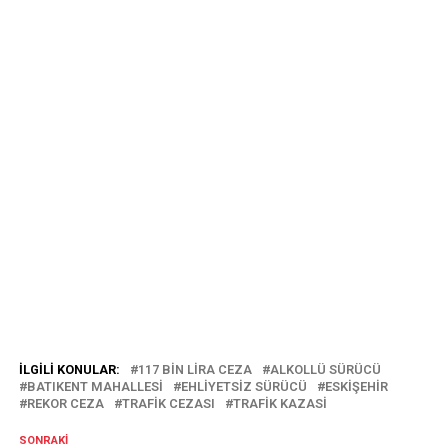
İLGILI KONULAR:
117 BIN LIRA CEZA
ALKOLLÜ SÜRÜCÜ
BATIKENT MAHALLESI
EHLIYETSIZ SÜRÜCÜ
ESKİŞEHİR
REKOR CEZA
TRAFIK CEZASI
TRAFİK KAZASİ
SONRAKI