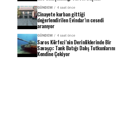
GÜNDEM
4 saat önce
Cinayete kurban gittiği
değerlendirilen Evindar’ın cesedi
aranıyor
GÜNDEM
4 saat önce
Saros Körfezi’nin Derinliklerinde Bir
Savaşçı: Tank Batığı Dalış Tutkunlarını
Kendine Çekiyor