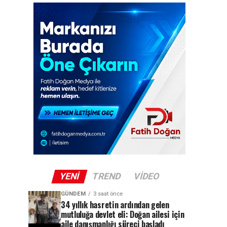
YENI
TREND
VIDEO
GÜNDEM
3 saat önce
34 yıllık hasretin ardından gelen
mutluluğa devlet eli: Doğan ailesi için
aile danışmanlığı süreci başladı