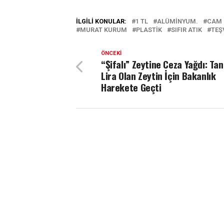
İLGILI KONULAR:
1 TL
ALÜMINYUM.
CAM
MURAT KURUM
PLASTIK
SIFIR ATIK
TEŞ
ÖNCEKI
“Şifalı” Zeytine Ceza Yağdı: Tan
Lira Olan Zeytin İçin Bakanlık
Harekete Geçti