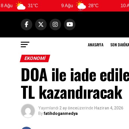
31°C
9 Ağu
28°C
10 Ağu
ANASAYFA
SON DAKIK
EKONOMI
DOA ile iade edil
TL kazandıracak
Yayımlandı
2 ay önce
üzerinde
Haziran 4, 2026
By
fatihdoganmedya