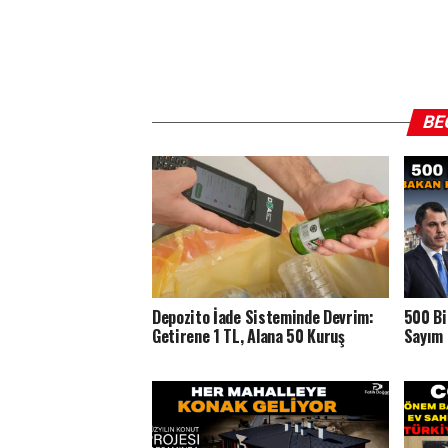
BE
Depozito İade Sisteminde Devrim:
500 Bi
Getirene 1 TL, Alana 50 Kuruş
Sayım 