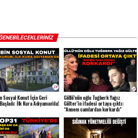
ĞENEBILECEKLERINIZ
n Sosyal Konut İçin Geri
Güllü’nün oğlu Tuğberk Yağız
Başladı: İlk Kura Adıyaman’da!
Gülter’in ifadesi ortaya çıktı:
“Annem camlardan korkardı”