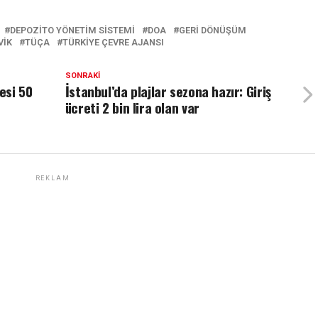
DEPOZITO YÖNETIM SISTEMI
DOA
GERI DÖNÜŞÜM
VIK
TÜÇA
TÜRKIYE ÇEVRE AJANSI
SONRAKI
esi 50
İstanbul’da plajlar sezona hazır: Giriş
ücreti 2 bin lira olan var
REKLAM