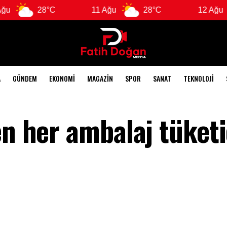
28°C
11 Ağu
28°C
12 Ağu
28
A
GÜNDEM
EKONOMI
MAGAZIN
SPOR
SANAT
TEKNOLOJI
en her ambalaj tüketi