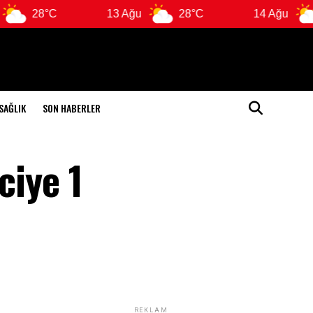
°C
13 Ağu
28°C
14 Ağu
26°C
SAĞLIK
SON HABERLER
ciye 1
REKLAM