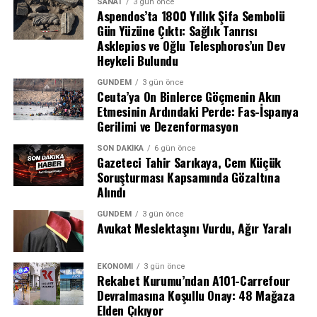
SANAT
3 gün önce
Aspendos’ta 1800 Yıllık Şifa Sembolü
Film, ABD gişesinde 335 milyon dolarlık açılış rakamı
Gün Yüzüne Çıktı: Sağlık Tanrısı
Asklepios ve Oğlu Telesphoros’un Dev
yakalayarak ülke tarihinin en iyi ikinci açılışını
Heykeli Bulundu
gerçekleştirdi. Aynı zamanda bu sonuç, Sony Pictures’ın
şimdiye kadarki en yüksek açılış hasılatı olarak kayıtlara
GÜNDEM
3 gün önce
Ceuta’ya On Binlerce Göçmenin Akın
geçti.
Etmesinin Ardındaki Perde: Fas-İspanya
Gerilimi ve Dezenformasyon
Uluslararası Pazarda Büyük Başarı
SON DAKIKA
6 gün önce
Dağıtımcı şirketin verilerine göre film, uluslararası
Gazeteci Tahir Sarıkaya, Cem Küçük
Soruşturması Kapsamında Gözaltına
pazarda 73 bin 500’den fazla salonda 572 milyon dolar
Alındı
kazandı. Bu rakamın 121 milyon dolarlık kısmı yalnızca
Çin pazarından elde edildi. Çin seyircisinin Örümcek
GÜNDEM
3 gün önce
Avukat Meslektaşını Vurdu, Ağır Yaralı
Adam’a gösterdiği bu yoğun ilgi, filmin küresel
başarısındaki en önemli etkenlerden biri oldu.
EKONOMI
3 gün önce
Avengers: Endgame’in Ardından İkinci
Rekabet Kurumu’ndan A101-Carrefour
Devralmasına Koşullu Onay: 48 Mağaza
Sırada
Elden Çıkıyor