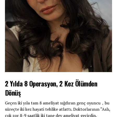
2 Yılda 8 Operasyon, 2 Kez Ölümden
Dönüş
Geçen iki yıla tam 8 ameliyat sığdıran genç oyuncu，bu
süreçte iki kez hayati tehlike atlattı. Doktorlarının “Aslı,
çok zor 8-9 saatlik iki tane dev ameliyat geçirdin,