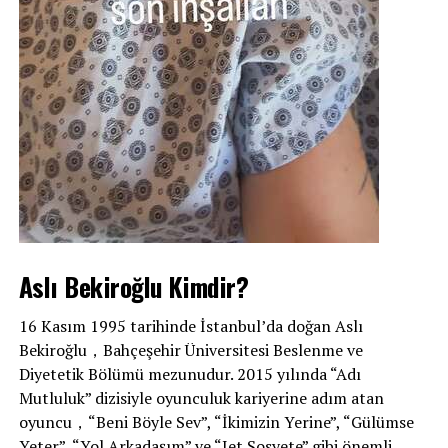
Aslı Bekiroğlu Kimdir?
16 Kasım 1995 tarihinde İstanbul’da doğan Aslı
Bekiroğlu，Bahçeşehir Üniversitesi Beslenme ve
Diyetetik Bölümü mezunudur. 2015 yılında “Adı
Mutluluk” dizisiyle oyunculuk kariyerine adım atan
oyuncu，“Beni Böyle Sev”, “İkimizin Yerine”, “Gülümse
Yeter”, “Yol Arkadaşım” ve “Jet Sosyete” gibi önemli