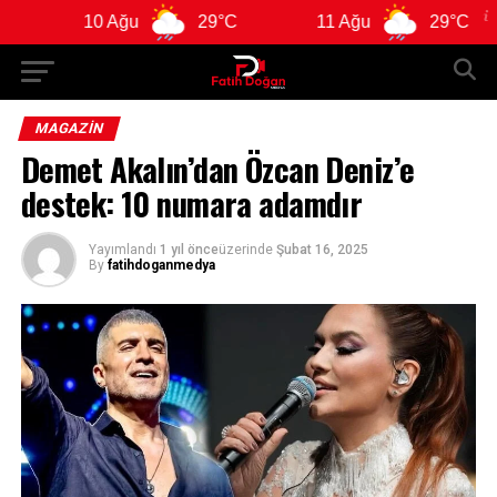
Ağu
29°C
11 Ağu
29°C
12 Ağu
MAGAZIN
Demet Akalın’dan Özcan Deniz’e
destek: 10 numara adamdır
Yayımlandı
1 yıl önce
üzerinde
Şubat 16, 2025
By
fatihdoganmedya