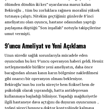
ölümden döndün iki kez” uyarılarına maruz kalan
Bekiroğlu，tüm bu zorluklara rağmen moralini yüksek
tutmaya çalıştı. Nitekim geçtiğimiz günlerde 8’inci
ameliyatını olan oyuncu, hastane odasından yaptığı
paylaşıma düştüğü “Son inşallah” notuyla takipçilerine
umut vermişti.
9’uncu Ameliyat ve Yeni Açıklama
Uzun süredir sağlık sorunlarıyla mücadele eden
oyuncudan bu kez 9’uncu operasyon haberi geldi. Henüz
netleşmemekle birlikte yeni ameliyatın, daha önce
bacağından alınan kasın karın bölgesine nakledilmesi
gibi onarıcı bir operasyon olması bekleniyor.
Bekiroğlu’nun bu zorlu süreçte hem fiziksel hem de
psikolojik olarak yıprandığı, hatta antidepresan
kullanmaya başladığı biliniyor. Yaşadığı mağduriyetle
ilgili hastaneye dava açtığını da duyuran oyuncunun，
tedavi süreci boyunca doktor kontrolünde kalmaya