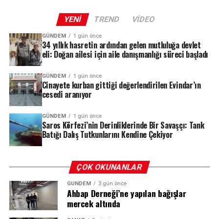
katılım göstermesi bekleniyor.
YENI
TREND
VIDEO
GÜNDEM
1 gün önce
REKLAM
34 yıllık hasretin ardından gelen mutluluğa devlet
eli: Doğan ailesi için aile danışmanlığı süreci başladı
GÜNDEM
1 gün önce
Cinayete kurban gittiği değerlendirilen Evindar’ın
cesedi aranıyor
GÜNDEM
1 gün önce
Saros Körfezi’nin Derinliklerinde Bir Savaşçı: Tank
Batığı Dalış Tutkunlarını Kendine Çekiyor
ÇOK OKUNANLAR
GÜNDEM
3 gün önce
Ahbap Derneği’ne yapılan bağışlar
mercek altında
ABD’de Tarihin En İyi İkinci Açılışı