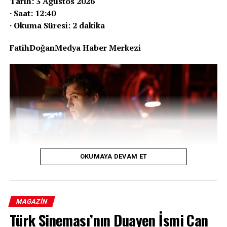
Tarih: 3 Ağustos 2026
· Saat: 12:40
· Okuma Süresi: 2 dakika
FatihDoğanMedya Haber Merkezi
OKUMAYA DEVAM ET
MAGAZIN
Türk Sineması’nın Duayen İsmi Can
Marvel Sinematik Evreni’nin merakla beklenen yapımı