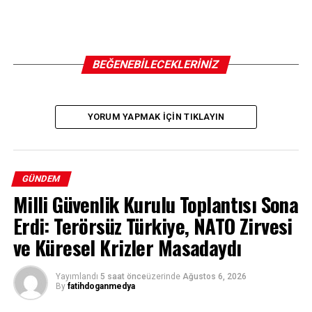
BEĞENEBILECEKLERINIZ
YORUM YAPMAK IÇIN TIKLAYIN
GÜNDEM
Milli Güvenlik Kurulu Toplantısı Sona
Erdi: Terörsüz Türkiye, NATO Zirvesi
ve Küresel Krizler Masadaydı
Yayımlandı
5 saat önce
üzerinde
Ağustos 6, 2026
By
fatihdoganmedya