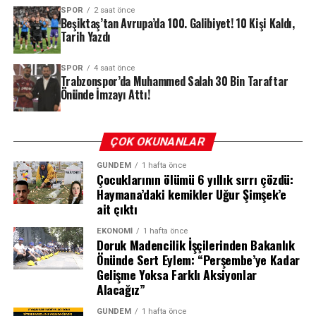
REKLAM
SPOR
2 saat önce
Beşiktaş’tan Avrupa’da 100. Galibiyet! 10 Kişi Kaldı,
Tarih Yazdı
SPOR
4 saat önce
Trabzonspor’da Muhammed Salah 30 Bin Taraftar
Önünde İmzayı Attı!
ÇOK OKUNANLAR
GÜNDEM
1 hafta önce
Çocuklarının ölümü 6 yıllık sırrı çözdü:
Haymana’daki kemikler Uğur Şimşek’e
ait çıktı
EKONOMI
1 hafta önce
Doruk Madencilik İşçilerinden Bakanlık
Önünde Sert Eylem: “Perşembe’ye Kadar
Gelişme Yoksa Farklı Aksiyonlar
Alacağız”
GÜNDEM
1 hafta önce