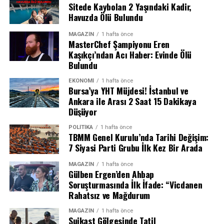
Sitede Kaybolan 2 Yaşındaki Kadir,
Havuzda Ölü Bulundu
MASAK raporunda hangi ünlüler var?
MAGAZIN
1 hafta önce
MasterChef Şampiyonu Eren
Kaşıkçı’ndan Acı Haber: Evinde Ölü
MASAK raporuna göre Ahbap Derneği hesaplarına
Bulundu
yapılan yüksek tutarlı bağışlar arasında dikkat çeken
isimler ve miktarlar şöyle:
EKONOMI
1 hafta önce
Bursa’ya YHT Müjdesi! İstanbul ve
Ankara ile Arası 2 Saat 15 Dakikaya
1 milyon lira bağış yapanlar: Ajda
Düşüyor
Pekkan, Barış Arduç, Ebru Şahin, Tarkan
POLITIKA
1 hafta önce
TBMM Genel Kurulu’nda Tarihi Değişim:
Tevetoğlu adına Hitt Müzik, Sibel Can
7 Siyasi Parti Grubu İlk Kez Bir Arada
adına Sibel Cangüre ve iş insanı Nevzat
MAGAZIN
1 hafta önce
Aydın.
Gülben Ergen’den Ahbap
Soruşturmasında İlk İfade: “Vicdanen
Rahatsız ve Mağdurum
Diğer ünlü bağışçılar ve miktarları:
MAGAZIN
1 hafta önce
· Tolga Çevik: 997 bin 650 lira
Suikast Gölgesinde Tatil