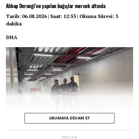
büyümesi üzerine U.Ç., tabancasını çekerek meslektaşı
Ahbap Derneği’ne yapılan bağışlar mercek altında
Gökhan Katırcı’ya ateş etti. İhbar üzerine olay yerine
sağlık ve polis ekipleri sevk edildi. Ağır yaralanan Katırcı,
Tarih: 06.08.2026 | Saat: 12:55 | Okuma Süresi: 3
ambulansla hastaneye kaldırıldı. Saldırgan avukat U.Ç.
dakika
ise kaçtıktan kısa süre sonra polis ekiplerince
DHA
yakalanarak gözaltına alındı.
REKLAM
OKUMAYA DEVAM ET
Ajda Pekkan’dan Tarkan’a: Deprem
REKLAM