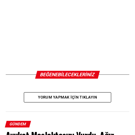
İLGILI KONULAR:
SONRAKI
Evinin bahçesinde hobi olarak başladı: Sakarya’da 45
yıldır mesleğini sürdürüyor
ÖNCEKI
Apartmanda korkutan yangın: Duman hastanelik
BEĞENEBILECEKLERINIZ
YORUM YAPMAK IÇIN TIKLAYIN
GÜNDEM