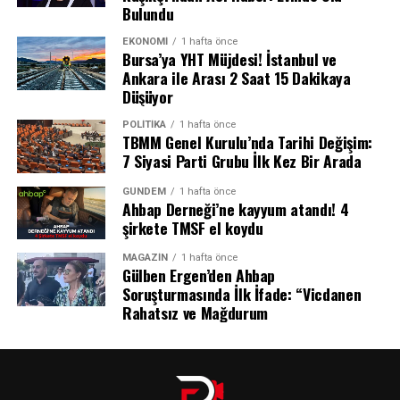
Bulundu
Temmuz 2026’nın son haftasında, Fas’ın kuzey
EKONOMI
1 hafta önce
kıyılarından İspanya’nın Afrika’daki özerk bölgesi
Bursa’ya YHT Müjdesi! İstanbul ve
Ceuta’ya yönelik benzeri görülmemiş bir göçmen akını
Ankara ile Arası 2 Saat 15 Dakikaya
yaşandı. 24 saat içinde yaklaşık 60 bin kişi ya denizi
Düşüyor
yüzerek ya da kara sınırındaki çitleri aşarak Ceuta
POLITIKA
1 hafta önce
topraklarına girmeye çalıştı.
TBMM Genel Kurulu’nda Tarihi Değişim:
7 Siyasi Parti Grubu İlk Kez Bir Arada
Göçmenlerin büyük kısmı, Fas’ın Fnideq kasabasından
başlayarak yaklaşık 5 kilometrelik mesafeyi yüzerek kat
GÜNDEM
1 hafta önce
Ahbap Derneği’ne kayyum atandı! 4
ederken, kimileri de Belyounech kasabası üzerinden geçiş
şirkete TMSF el koydu
yapmaya çalıştı. Bu tehlikeli yolculuk sırasında en az 77
kişi hayatını kaybetti. Ceuta’ya ulaşan göçmenlerin
MAGAZIN
1 hafta önce
Gülben Ergen’den Ahbap
sayısı o kadar fazlaydı ki, kentteki kabul merkezlerinin
Soruşturmasında İlk İfade: “Vicdanen
kapasitesi kısa sürede aşıldı ve sokaklarda kaos hâkim
Rahatsız ve Mağdurum
oldu.
İspanya hükümeti, bölgeye 3 bin asker ve ek polis gücü
sevk ederek düzeni sağlamaya çalıştı. İspanya Başbakanı