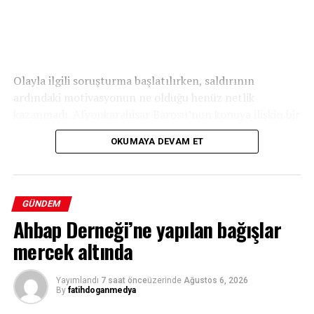
Olayla ilgili soruşturma başlatılırken, saldırının
ardındaki motivasyonun ne olduğu henüz netlik
kazanmadı. Afyonkarahisar Barosu’nun konuya ilişkin bir
açıklama yapması bekleniyor.
OKUMAYA DEVAM ET
GÜNDEM
Ahbap Derneği’ne yapılan bağışlar
mercek altında
Yayımlandı
7 saat önce
üzerinde
Ağustos 6, 2026
By
fatihdoganmedya