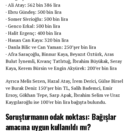
· Ali Atay: 562 bin 386 lira
· Ebru Gündeş: 500 bin lira
· Somer Sivrioğlu: 500 bin lira
· Genco Erkal: 500 bin lira
· Halit Ergenç: 400 bin lira
· Hasan Can Kaya: 320 bin lira
· Danla Bilic ve Can Yaman: 250’şer bin lira
· Afra Saraçoğlu, Binnur Kaya, Beyazıt Öztürk, Aras
Bulut İynemli, Kıvanç Tatlıtuğ, İbrahim Büyükak, Seray
Kaya, Kerem Bürsin ve Engin Akyürek: 200’er bin lira
Ayrıca Melis Sezen, Hazal Atay, İrem Derici, Gülse Birsel
ve Burak Deniz 150’şer bin TL, Salih Bademci, Emir
Ersoy, Gökhan Tepe, Sarp Apak, İbrahim Selim ve Uraz
Kaygılaroğlu ise 100’er bin lira bağışta bulundu.
Soruşturmanın odak noktası: Bağışlar
amacına uygun kullanıldı mı?