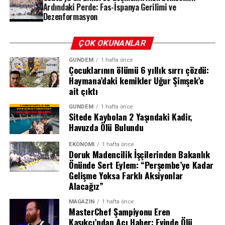
Ardındaki Perde: Fas-İspanya Gerilimi ve
Dezenformasyon
ÇOK OKUNANLAR
GÜNDEM
1 hafta önce
Çocuklarının ölümü 6 yıllık sırrı çözdü:
Haymana’daki kemikler Uğur Şimşek’e
ait çıktı
GÜNDEM
1 hafta önce
Sitede Kaybolan 2 Yaşındaki Kadir,
Havuzda Ölü Bulundu
EKONOMI
1 hafta önce
Doruk Madencilik İşçilerinden Bakanlık
Önünde Sert Eylem: “Perşembe’ye Kadar
Gelişme Yoksa Farklı Aksiyonlar
Alacağız”
24 Saatte 60 Bin Göçmen: Ceuta’da
MAGAZIN
1 hafta önce
MasterChef Şampiyonu Eren
Yaşananlar
Kaşıkçı’ndan Acı Haber: Evinde Ölü