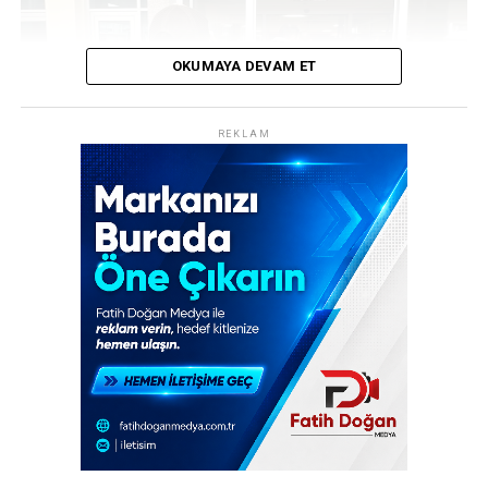
suçlamalarıyla 16 kişi hakkında gözaltı kararı verdi.
OKUMAYA DEVAM ET
REKLAM
REKLAM
Türkiye’nin gündemine oturan operasyonlardan biri
daha adliyeye taşındı. Bakırköy Cumhuriyet Başsavcılığı,
Çarpışmanın şiddetiyle her iki araç da adeta hurdaya
kamuoyunda “Casperlar” olarak bilinen silahlı suç
döndü. Motor bloğu ve araç parçaları savrulurken, kısa
örgütüne yönelik yürüttüğü soruşturma kapsamında
sürede bölgeye çok sayıda ekip sevk edildi.
149 şüpheli hakkında kamu davası açtı. Suç örgütünün
elebaşılığını “Hamuş” kod adlı İsmail Atız’ın yaptığı
belirtilen operasyonda, örgütün Türkiye’nin dört bir
yanına yayılmış geniş bir ağa sahip olduğu ortaya çıktı.
52 Ayrı Eylem, 4 Maktul, 70 Mağdur