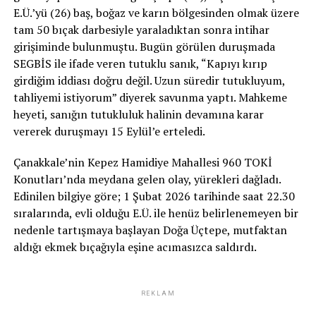
E.Ü.’yü (26) baş, boğaz ve karın bölgesinden olmak üzere
tam 50 bıçak darbesiyle yaraladıktan sonra intihar
girişiminde bulunmuştu. Bugün görülen duruşmada
SEGBİS ile ifade veren tutuklu sanık, “Kapıyı kırıp
girdiğim iddiası doğru değil. Uzun süredir tutukluyum,
tahliyemi istiyorum” diyerek savunma yaptı. Mahkeme
heyeti, sanığın tutukluluk halinin devamına karar
vererek duruşmayı 15 Eylül’e erteledi.
Çanakkale’nin Kepez Hamidiye Mahallesi 960 TOKİ
Konutları’nda meydana gelen olay, yürekleri dağladı.
Edinilen bilgiye göre; 1 Şubat 2026 tarihinde saat 22.30
sıralarında, evli olduğu E.Ü. ile henüz belirlenemeyen bir
nedenle tartışmaya başlayan Doğa Üçtepe, mutfaktan
aldığı ekmek bıçağıyla eşine acımasızca saldırdı.
REKLAM