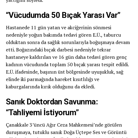
yattığını söyledi.
“Vücudumda 50 Bıçak Yarası Var”
Hastanede 11 gün yatan ve akciğerinin sönmesi
nedeniyle yoğun bakımda tedavi gören E.Ü., taburcu
olduktan sonra da sağlık sorunlarıyla boğuşmaya devam
etti. Boğazındaki bıçak darbesi nedeniyle tekrar
hastaneye kaldırılan ve 16 gün daha tedavi gören genç
kadının vücudunda toplam 50 bıçak yarası tespit edildi.
E.Ü. ifadesinde, başının üst bölgesinde uyuşukluk, sağ
elinde iki parmağında hareket kısıtlılığı ve
kaburgalarında kırık olduğunu da ekledi.
Sanık Doktordan Savunma:
“Tahliyemi İstiyorum”
Çanakkale 3’üncü Ağır Ceza Mahkemesi’nde görülen
duruşmaya, tutuklu sanık Doğa Üçtepe Ses ve Görüntü