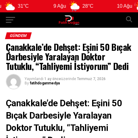
31°C
9 Ağu
28°C
10 Ağu
2
GÜNDEM
Çanakkale’de Dehşet: Eşini 50 Bıçak
Darbesiyle Yaralayan Doktor
Tutuklu, “Tahliyemi İstiyorum” Dedi
Yayımlandı
1 ay önce
üzerinde
Temmuz 7, 2026
By
fatihdoganmedya
Çanakkale’de Dehşet: Eşini 50
Bıçak Darbesiyle Yaralayan
Doktor Tutuklu, “Tahliyemi