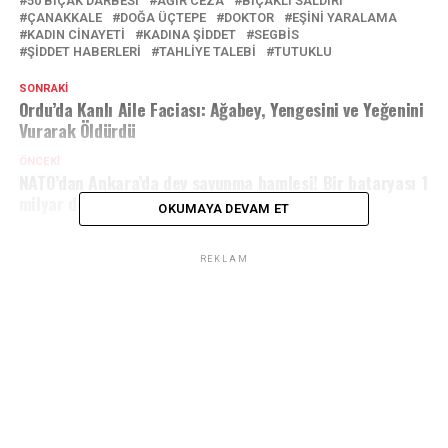
50 BIÇAK DARBESI
AĞIR CEZA
BIÇAKLI SALDIRI
ÇANAKKALE
DOĞA ÜÇTEPE
DOKTOR
EŞINI YARALAMA
KADIN CINAYETI
KADINA ŞIDDET
SEGBİS
ŞIDDET HABERLERI
TAHLIYE TALEBI
TUTUKLU
SONRAKI
Ordu’da Kanlı Aile Faciası: Ağabey, Yengesini ve Yeğenini
Vurarak Öldürdü
ÖNCEKI
NATO’dan Ankara’da dev savunma hamlesi! Bir bataryası 1
milyar doları aşıyor
OKUMAYA DEVAM ET
REKLAM