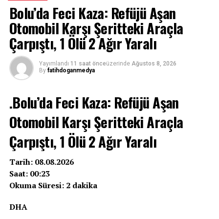
Bolu’da Feci Kaza: Refüjü Aşan
Otomobil Karşı Şeritteki Araçla
Çarpıştı, 1 Ölü 2 Ağır Yaralı
Yayımlandı
11 saat önce
üzerinde
Ağustos 8, 2026
By
fatihdoganmedya
.Bolu’da Feci Kaza: Refüjü Aşan
Otomobil Karşı Şeritteki Araçla
Çarpıştı, 1 Ölü 2 Ağır Yaralı
Tarih: 08.08.2026
Saat: 00:23
Okuma Süresi: 2 dakika
DHA