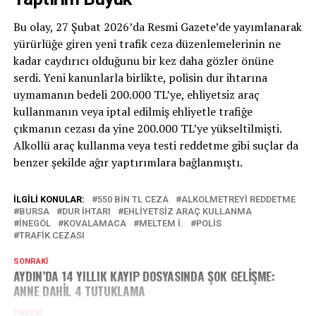
Bu olay, 27 Şubat 2026’da Resmi Gazete’de yayımlanarak
yürürlüğe giren yeni trafik ceza düzenlemelerinin ne
kadar caydırıcı olduğunu bir kez daha gözler önüne
serdi. Yeni kanunlarla birlikte, polisin dur ihtarına
uymamanın bedeli 200.000 TL’ye, ehliyetsiz araç
kullanmanın veya iptal edilmiş ehliyetle trafiğe
çıkmanın cezası da yine 200.000 TL’ye yükseltilmişti.
Alkollü araç kullanma veya testi reddetme gibi suçlar da
benzer şekilde ağır yaptırımlara bağlanmıştı.
İLGILI KONULAR:
550 BIN TL CEZA
ALKOLMETREYI REDDETME
BURSA
DUR IHTARI
EHLIYETSIZ ARAÇ KULLANMA
İNEGÖL
KOVALAMACA
MELTEM İ.
POLIS
TRAFIK CEZASI
SONRAKI
AYDIN’DA 14 YILLIK KAYIP DOSYASINDA ŞOK GELİŞME:
ANNE DAHİL 4 TUTUKLAMA
ÖNCEKI