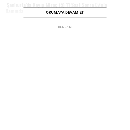
Şanlıurfa’da Kayıp Miraç (5) 11 Saat Sonra Evinin
Damında Ölü Bulundu
OKUMAYA DEVAM ET
REKLAM