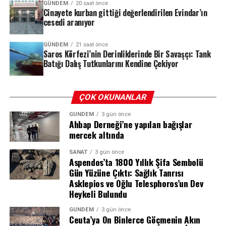
GÜNDEM
20 saat önce
Cinayete kurban gittiği değerlendirilen Evindar’ın
cesedi aranıyor
Deliller Zinciri: HTS, PTS ve Biyolojik
REKLAM
GÜNDEM
21 saat önce
Bulgular
Saros Körfezi’nin Derinliklerinde Bir Savaşçı: Tank
Batığı Dalış Tutkunlarını Kendine Çekiyor
Soruşturma kapsamında elde edilen deliller, dosyanın
seyrini değiştiren en önemli unsur oldu. Ekipler,
şüphelilerin HTS (Hücresel Haberleşme Sistemi) ve PTS
ÇOK OKUNANLAR
(Plaka Tanıma Sistemi) kayıtlarını, kriminal inceleme
GÜNDEM
3 gün önce
bulgularını ve tanık beyanlarını bir araya getirerek
Ahbap Derneği’ne yapılan bağışlar
olayın perdesini aralamaya çalıştı.
mercek altında
Yapılan incelemelerde, Evindar Tiğrak’ın kaybolmadan
SANAT
3 gün önce
Aspendos’ta 1800 Yıllık Şifa Sembolü
hemen önce şüphelilerden biriyle yoğun telefon trafiği
Miniklerin Anıtkabir hayali gerçek oldu
Gün Yüzüne Çıktı: Sağlık Tanrısı
ve mesajlaşma yaşadığı tespit edildi. Dikkat çeken bir
Asklepios ve Oğlu Telesphoros’un Dev
diğer detay ise, şüphelinin kullandığı 21 AC 935 plakalı
Heykeli Bulundu
Doktor ve polis olmak isteyen ikiz kızlar, öğretmenlerine
aracın, olay günü bagaj kapağı açık bir şekilde ve tek
Anıtkabir’i ziyaret etmek istediklerini söyledi. Ailenin
GÜNDEM
3 gün önce
başına seyir halinde olduğunun kayıtlara geçmesi oldu.
maddi imkânlarının yetersiz olduğunu gören
Ceuta’ya On Binlerce Göçmenin Akın