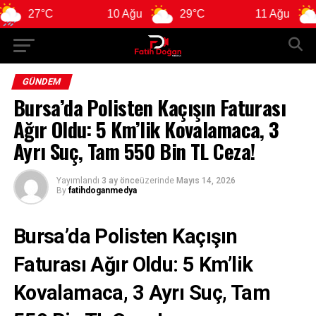
27°C
10 Ağu
29°C
11 Ağu
28°
GÜNDEM
Bursa’da Polisten Kaçışın Faturası
Ağır Oldu: 5 Km’lik Kovalamaca, 3
Ayrı Suç, Tam 550 Bin TL Ceza!
Yayımlandı
3 ay önce
üzerinde
Mayıs 14, 2026
By
fatihdoganmedya
Bursa’da Polisten Kaçışın
Faturası Ağır Oldu: 5 Km’lik
Kovalamaca, 3 Ayrı Suç, Tam