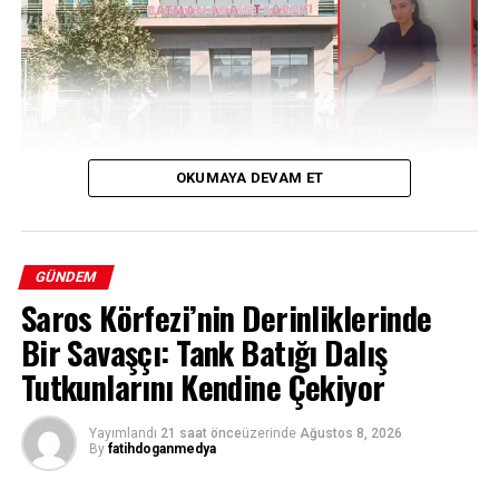
REKLAM
OKUMAYA DEVAM ET
Bir Yıllık Belirsizlik: Evindar Tiğrak’ın
GÜNDEM
Saros Körfezi’nin Derinliklerinde
Kaybı
Bir Savaşçı: Tank Batığı Dalış
Batman’da 7 Haziran 2025 tarihinden bu yana haber
Tutkunlarını Kendine Çekiyor
alınamayan 31 yaşındaki Evindar Tiğrak için başlatılan
soruşturmada çarpıcı gelişmeler yaşandı. Uzun süredir
Yayımlandı
21 saat önce
üzerinde
Ağustos 8, 2026
titizlikle yürütülen çalışmalar, kayıp kadının bir cinayete
By
fatihdoganmedya
kurban gitmiş olabileceği ihtimalini güçlendirirken,
soruşturma kapsamında gözaltına alınan iki şüpheli