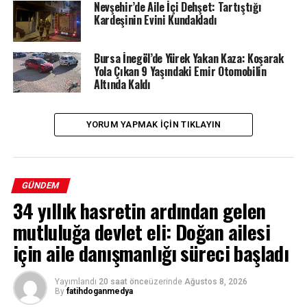
Nevşehir’de Aile İçi Dehşet: Tartıştığı
Kardeşinin Evini Kundakladı
Bursa İnegöl’de Yürek Yakan Kaza: Koşarak
Yola Çıkan 9 Yaşındaki Emir Otomobilin
Altında Kaldı
YORUM YAPMAK IÇIN TIKLAYIN
GÜNDEM
34 yıllık hasretin ardından gelen
mutluluğa devlet eli: Doğan ailesi
için aile danışmanlığı süreci başladı
Yayımlandı
20 saat önce
üzerinde
Ağustos 8, 2026
By
fatihdoganmedya