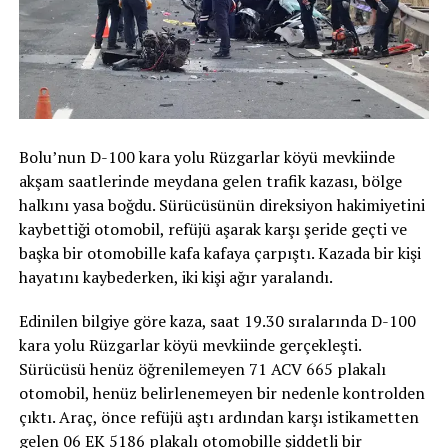
Bolu’nun D-100 kara yolu Rüzgarlar köyü mevkiinde
akşam saatlerinde meydana gelen trafik kazası, bölge
halkını yasa boğdu. Sürücüsünün direksiyon hakimiyetini
kaybettiği otomobil, refüjü aşarak karşı şeride geçti ve
başka bir otomobille kafa kafaya çarpıştı. Kazada bir kişi
hayatını kaybederken, iki kişi ağır yaralandı.
Edinilen bilgiye göre kaza, saat 19.30 sıralarında D-100
kara yolu Rüzgarlar köyü mevkiinde gerçekleşti.
Sürücüsü henüz öğrenilemeyen 71 ACV 665 plakalı
otomobil, henüz belirlenemeyen bir nedenle kontrolden
çıktı. Araç, önce refüjü aştı ardından karşı istikametten
gelen 06 EK 5186 plakalı otomobille şiddetli bir