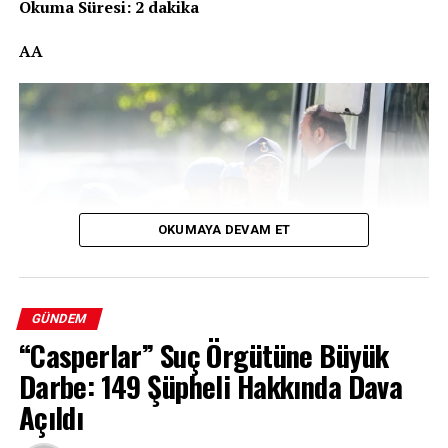
Okuma Süresi: 2 dakika
AA
OKUMAYA DEVAM ET
GÜNDEM
İzmir’in Menderes ilçesinde yolsuzluk iddialarıyla
“Casperlar” Suç Örgütüne Büyük
sarsılan soruşturmada flaş bir gelişme yaşandı.
Darbe: 149 Şüpheli Hakkında Dava
Menderes Belediye Başkanı İlkay Çiçek, hakkında
yürütülen “rüşvet” ve “irtikap” soruşturması kapsamında
Açıldı
tutuklandı. Mahkemeye sevk edilen 16 kişiden 10’u