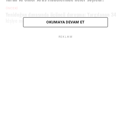
ÖNCEKI
Yenidoğan davasında üçüncü duruşma: Yargılanan 34
kişiye meslekten 3 yıl men!
OKUMAYA DEVAM ET
REKLAM