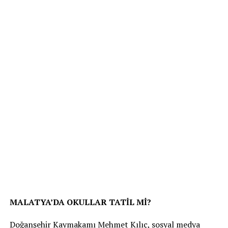
MALATYA’DA OKULLAR TATİL Mİ?
Doğanşehir Kaymakamı Mehmet Kılıç, sosyal medya