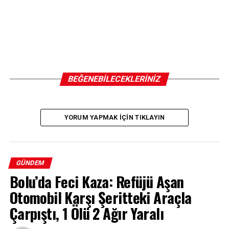
BEĞENEBILECEKLERINIZ
YORUM YAPMAK IÇIN TIKLAYIN
GÜNDEM
Bolu’da Feci Kaza: Refüjü Aşan
Otomobil Karşı Şeritteki Araçla
Çarpıştı, 1 Ölü 2 Ağır Yaralı