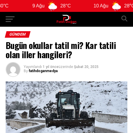
9 Ağu
28°C
10 Ağu
28°C
GÜNDEM
Bugün okullar tatil mi? Kar tatili
olan iller hangileri?
Yayımlandı
1 yıl önce
üzerinde
Şubat 20, 2025
By
fatihdoganmedya