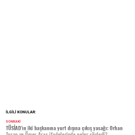
İLGILI KONULAR:
SONRAKI
TÜSİAD’ın iki başkanına yurt dışına çıkış yasağı: Orhan
Turan ve Ömer Aras ifadelerinde neler söyledi?