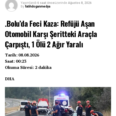
Yayımlandı
6 saat önce
üzerinde
Ağustos 8, 2026
By
fatihdoganmedya
.Bolu’da Feci Kaza: Refüjü Aşan
Otomobil Karşı Şeritteki Araçla
Çarpıştı, 1 Ölü 2 Ağır Yaralı
Tarih: 08.08.2026
Saat: 00:23
Okuma Süresi: 2 dakika
DHA