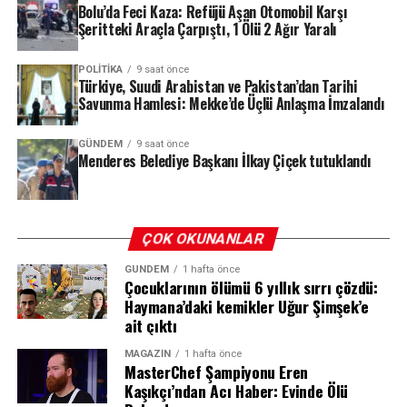
Bolu’da Feci Kaza: Refüjü Aşan Otomobil Karşı
gerçekleştirdiği 52 ayrı eylem tespit edildi. Bu
Şeritteki Araçla Çarpıştı, 1 Ölü 2 Ağır Yaralı
eylemlerde 4 kişi hayatını kaybederken, 70 kişi ise
mağdur veya müşteki olarak yer aldı. Soruşturma
POLITIKA
9 saat önce
boyunca 95 şüpheli tutuklanırken, örgüt üyelerine
4 Ağustos 2026 sabahı jandarma ekipleri, Menderes
Türkiye, Suudi Arabistan ve Pakistan’dan Tarihi
yönelik operasyonlarda uzun namlulu silahlar, balistik
Belediyesi’ne operasyon düzenledi. Belediye Başkanı
Savunma Hamlesi: Mekke’de Üçlü Anlaşma İmzalandı
çelik yelekler ve çok sayıda mühimmat ele geçirildi.
İlkay Çiçek’in de aralarında bulunduğu 15 kişi gözaltına
alındı. Gözaltına alınanlar, sağlık kontrollerinin
GÜNDEM
9 saat önce
Menderes Belediye Başkanı İlkay Çiçek tutuklandı
ardından emniyete götürülerek sorgulanmak üzere İl
REKLAM
Jandarma Komutanlığı’na teslim edildi.
Mahkeme süreci ve tutuklama kararı
ÇOK OKUNANLAR
Soruşturma kapsamında gözaltına alınan şüpheliler,
GÜNDEM
1 hafta önce
Çocuklarının ölümü 6 yıllık sırrı çözdü:
işlemlerinin tamamlanmasının ardından mahkemeye
Haymana’daki kemikler Uğur Şimşek’e
sevk edildi. Mahkeme, aralarında Belediye Başkanı İlkay
ait çıktı
Çiçek’in de bulunduğu 10 kişi hakkında tutuklama kararı
verirken, 6 kişiyi adli kontrol şartıyla serbest bıraktı.
MAGAZIN
1 hafta önce
MasterChef Şampiyonu Eren
Kaşıkçı’ndan Acı Haber: Evinde Ölü
Çiçek’in tutuklanması, İzmir siyasetinde ve kamuoyunda