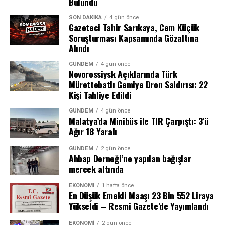
Bulundu
geniş yankı uyandırdı. Menderes Belediyesi’ndeki
yolsuzluk iddialarının boyutları ve soruşturmanın
SON DAKIKA
4 gün önce
Gazeteci Tahir Sarıkaya, Cem Küçük
ilerleyen günlerde yeni gelişmelere sahne olup
Soruşturması Kapsamında Gözaltına
olmayacağı merak konusu oldu.
Alındı
CHP’den ihraç hamlesi
GÜNDEM
4 gün önce
Novorossiysk Açıklarında Türk
Mürettebatlı Gemiye Dron Saldırısı: 22
Tutuklamanın hemen ardından CHP cephesinden dikkat
Kişi Tahliye Edildi
çeken bir adım geldi. Parti yönetimi, İlkay Çiçek’i kesin
ihraç talebiyle tedbirli olarak Yüksek Disiplin Kurulu’na
GÜNDEM
4 gün önce
Malatya’da Minibüs ile TIR Çarpıştı: 3’ü
(YDK) sevk etti.
Ağır 18 Yaralı
“Yeni Nesil” Suç Örgütlerine Karşı
GÜNDEM
2 gün önce
Bütüncül Mücadele
Ahbap Derneği’ne yapılan bağışlar
REKLAM
mercek altında
Başsavcılık, soruşturmanın amacını “yeni nesil suç
örgütleri” olarak adlandırılan yapıların hiyerarşik
EKONOMI
1 hafta önce
En Düşük Emekli Maaşı 23 Bin 552 Liraya
organizasyonlarının deşifre edilmesi, propaganda dahil
Yükseldi – Resmi Gazete’de Yayımlandı
tüm suç faaliyetlerinin bütüncül şekilde tespiti ve kamu
düzenini tehdit eden eylemlerin aydınlatılması olarak
EKONOMI
2 gün önce