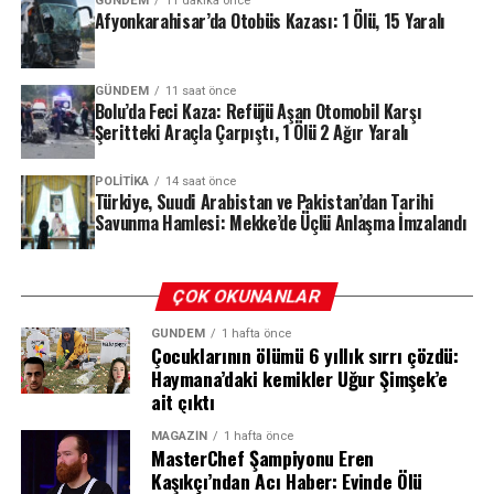
İzmir Cumhuriyet Başsavcılığı koordinesinde yürütülen
GÜNDEM
11 dakika önce
Afyonkarahisar’da Otobüs Kazası: 1 Ölü, 15 Yaralı
soruşturma, Menderes Belediyesi’nde uzun süredir
devam eden usulsüzlük iddiaları üzerine başlatıldı.
Savcılık, “suç işlemek amacıyla örgüt kurma”, “suç
GÜNDEM
11 saat önce
Bolu’da Feci Kaza: Refüjü Aşan Otomobil Karşı
işlemek amacıyla kurulan örgüte üye olma”, “rüşvet”,
Şeritteki Araçla Çarpıştı, 1 Ölü 2 Ağır Yaralı
“irtikap”, “resmî belgede sahtecilik”, “görevi kötüye
kullanma” ve “imar kirliliğine neden olma”
POLITIKA
14 saat önce
suçlamalarıyla 16 kişi hakkında gözaltı kararı verdi.
Türkiye, Suudi Arabistan ve Pakistan’dan Tarihi
Savunma Hamlesi: Mekke’de Üçlü Anlaşma İmzalandı
REKLAM
ÇOK OKUNANLAR
GÜNDEM
1 hafta önce
Çocuklarının ölümü 6 yıllık sırrı çözdü:
Haymana’daki kemikler Uğur Şimşek’e
ait çıktı
MAGAZIN
1 hafta önce
Çarpışmanın şiddetiyle her iki araç da adeta hurdaya
MasterChef Şampiyonu Eren
Kaşıkçı’ndan Acı Haber: Evinde Ölü
döndü. Motor bloğu ve araç parçaları savrulurken, kısa