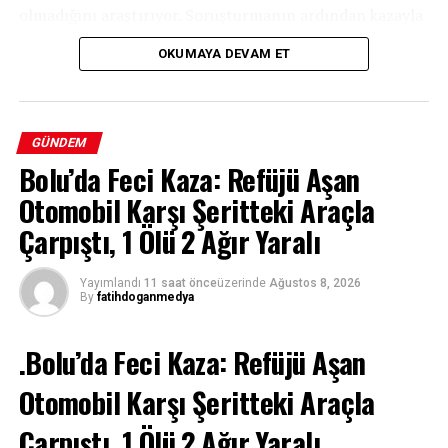
olmadığını araştırıyor. Soruşturmanın ardından kazayla
ilgili detaylı rapor kamuoyuyla paylaşılacak.
OKUMAYA DEVAM ET
GÜNDEM
Bolu’da Feci Kaza: Refüjü Aşan
Otomobil Karşı Şeritteki Araçla
Çarpıştı, 1 Ölü 2 Ağır Yaralı
Yayımlandı
11 saat önce
üzerinde
Ağustos 8, 2026
By
fatihdoganmedya
.Bolu’da Feci Kaza: Refüjü Aşan
Otomobil Karşı Şeritteki Araçla
Çarpıştı, 1 Ölü 2 Ağır Yaralı