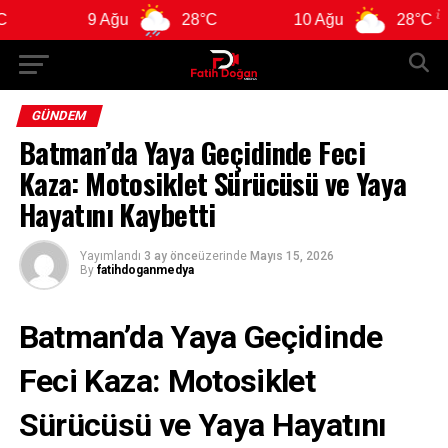
9 Ağu
28°C
10 Ağu
28°C
1
GÜNDEM
Batman’da Yaya Geçidinde Feci
Kaza: Motosiklet Sürücüsü ve Yaya
Hayatını Kaybetti
Yayımlandı
3 ay önce
üzerinde
Mayıs 15, 2026
By
fatihdoganmedya
Batman’da Yaya Geçidinde
Feci Kaza: Motosiklet
Sürücüsü ve Yaya Hayatını