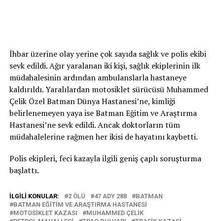
İhbar üzerine olay yerine çok sayıda sağlık ve polis ekibi
sevk edildi. Ağır yaralanan iki kişi, sağlık ekiplerinin ilk
müdahalesinin ardından ambulanslarla hastaneye
kaldırıldı. Yaralılardan motosiklet sürücüsü Muhammed
Çelik Özel Batman Dünya Hastanesi’ne, kimliği
belirlenemeyen yaya ise Batman Eğitim ve Araştırma
Hastanesi’ne sevk edildi. Ancak doktorların tüm
müdahalelerine rağmen her ikisi de hayatını kaybetti.
Polis ekipleri, feci kazayla ilgili geniş çaplı soruşturma
başlattı.
İLGILI KONULAR:
2 ÖLÜ
47 ADY 288
BATMAN
BATMAN EĞITIM VE ARAŞTIRMA HASTANESI
MOTOSIKLET KAZASI
MUHAMMED ÇELIK