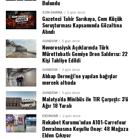
Bulundu
sürede bölgeye çok sayıda ekip sevk edildi.
SON DAKIKA
5 gün önce
Gazeteci Tahir Sarıkaya, Cem Küçük
Soruşturması Kapsamında Gözaltına
Alındı
GÜNDEM
5 gün önce
Novorossiysk Açıklarında Türk
Mürettebatlı Gemiye Dron Saldırısı: 22
Kişi Tahliye Edildi
GÜNDEM
2 gün önce
Ahbap Derneği’ne yapılan bağışlar
mercek altında
GÜNDEM
5 gün önce
4 Ağustos 2026 sabahı jandarma ekipleri, Menderes
Malatya’da Minibüs ile TIR Çarpıştı: 3’ü
Belediyesi’ne operasyon düzenledi. Belediye Başkanı
Ağır 18 Yaralı
İlkay Çiçek’in de aralarında bulunduğu 15 kişi gözaltına
alındı. Gözaltına alınanlar, sağlık kontrollerinin
EKONOMI
2 gün önce
Rekabet Kurumu’ndan A101-Carrefour
ardından emniyete götürülerek sorgulanmak üzere İl
Devralmasına Koşullu Onay: 48 Mağaza
Jandarma Komutanlığı’na teslim edildi.
Elden Çıkıyor