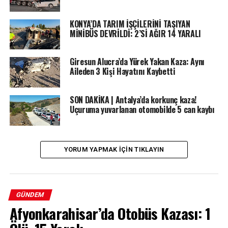
KONYA’DA TARIM İŞÇİLERİNİ TAŞIYAN
MİNİBÜS DEVRİLDİ: 2’Sİ AĞIR 14 YARALI
Giresun Alucra’da Yürek Yakan Kaza: Aynı
Aileden 3 Kişi Hayatını Kaybetti
SON DAKİKA | Antalya’da korkunç kaza!
Uçuruma yuvarlanan otomobilde 5 can kaybı
YORUM YAPMAK IÇIN TIKLAYIN
GÜNDEM
Afyonkarahisar’da Otobüs Kazası: 1