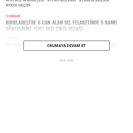
PETROL MAHALLESI
TPAO BULVARI
TRAFİK KAZASİ
YAYA GEÇIDI
SONRAKI
KIRKLARELİ’DE 6 CAN ALAN SEL FELAKETİNDE 5 KAMU
GÖREVLİSİNE YURT DIŞI ÇIKIŞ YASAĞI
ÖNCEKI
Hortum Köyleri Vurdu: Çatılar Uçtu, 5 Kişi Yaralandı
OKUMAYA DEVAM ET
REKLAM