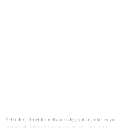
Yetkililer, sürücülerin dikkatsizliği, yol koşulları veya
araçlardaki teknik bir arızanın kazaya sebep olup