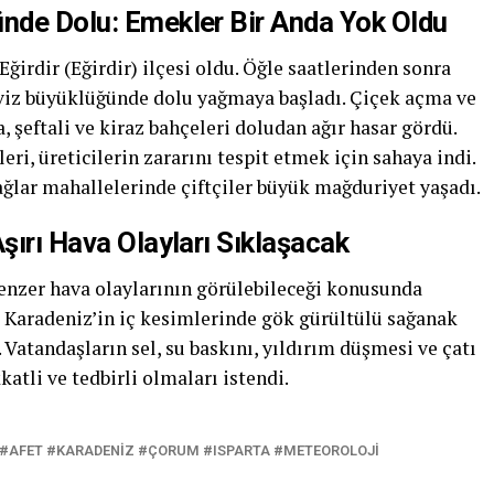
ünde Dolu: Emekler Bir Anda Yok Oldu
 Eğirdir (Eğirdir) ilçesi oldu. Öğle saatlerinden sonra
eviz büyüklüğünde dolu yağmaya başladı. Çiçek açma ve
eftali ve kiraz bahçeleri doludan ağır hasar gördü.
i, üreticilerin zararını tespit etmek için sahaya indi.
ğlar mahallelerinde çiftçiler büyük mağduriyet yaşadı.
şırı Hava Olayları Sıklaşacak
enzer hava olaylarının görülebileceği konusunda
e Karadeniz’in iç kesimlerinde gök gürültülü sağanak
. Vatandaşların sel, su baskını, yıldırım düşmesi ve çatı
atli ve tedbirli olmaları istendi.
#AFET #KARADENIZ #ÇORUM #ISPARTA #METEOROLOJI