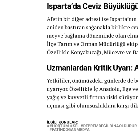
Isparta’da Ceviz Büyüklüğ
Afetin bir diğer adresi ise Isparta’nın
aniden bastıran sağanakla birlikte c
meyve bağlama döneminde olan elma, ş
İlçe Tarım ve Orman Müdürlüğü ekipler
Özellikle Konyabucağı, Mücevre ve Ba
Uzmanlardan Kritik Uyarı: A
Yetkililer, önümüzdeki günlerde de b
uyarıyor. Özellikle İç Anadolu, Ege v
yağış ve kuvvetli fırtına riski sürüyor
uçması gibi olumsuzluklara karşı dikk
İLGILI KONULAR:
#HORTUM #SEL #DEPREMDEĞILBINAÖLDÜRÜR 
#FATIHDOGANMEDYA