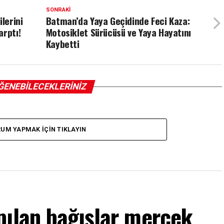
SONRAKI
lerini
Batman’da Yaya Geçidinde Feci Kaza:
arptı!
Motosiklet Sürücüsü ve Yaya Hayatını
Kaybetti
ĞENEBILECEKLERINIZ
UM YAPMAK IÇIN TIKLAYIN
pılan bağışlar mercek