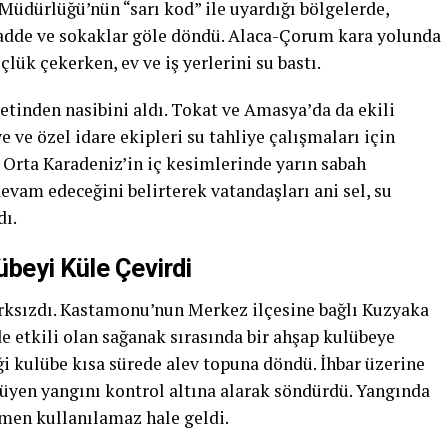
Müdürlüğü’nün “sarı kod” ile uyardığı bölgelerde,
cadde ve sokaklar göle döndü. Alaca-Çorum kara yolunda
lük çekerken, ev ve iş yerlerini su bastı.
ketinden nasibini aldı. Tokat ve Amasya’da da ekili
ye ve özel idare ekipleri su tahliye çalışmaları için
, Orta Karadeniz’in iç kesimlerinde yarın sabah
devam edeceğini belirterek vatandaşları ani sel, su
dı.
beyi Küle Çevirdi
arksızdı. Kastamonu’nun Merkez ilçesine bağlı Kuzyaka
 etkili olan sağanak sırasında bir ahşap kulübeye
iği kulübe kısa sürede alev topuna döndü. İhbar üzerine
üyüyen yangını kontrol altına alarak söndürdü. Yangında
men kullanılamaz hale geldi.