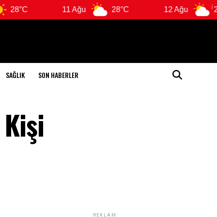
11 Ağu
28°C
12 Ağu
28°C
SAĞLIK
SON HABERLER
 Kişi
REKLAM