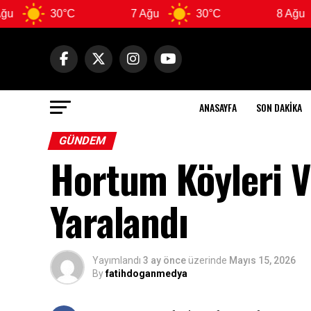
30°C
7 Ağu
30°C
8 Ağu
3
ANASAYFA
SON DAKIKA
GÜNDEM
Hortum Köyleri Vu
Yaralandı
Yayımlandı
3 ay önce
üzerinde
Mayıs 15, 2026
By
fatihdoganmedya