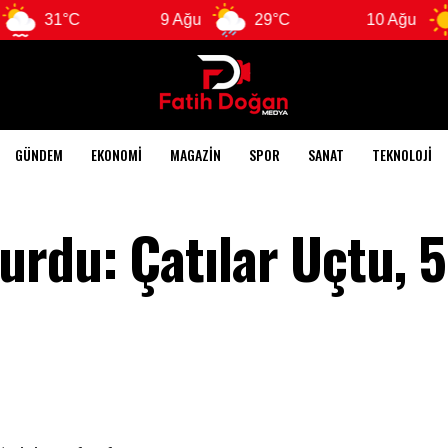
1°C
9 Ağu
29°C
10 Ağu
28°C
GÜNDEM
EKONOMI
MAGAZIN
SPOR
SANAT
TEKNOLOJI
rdu: Çatılar Uçtu, 5