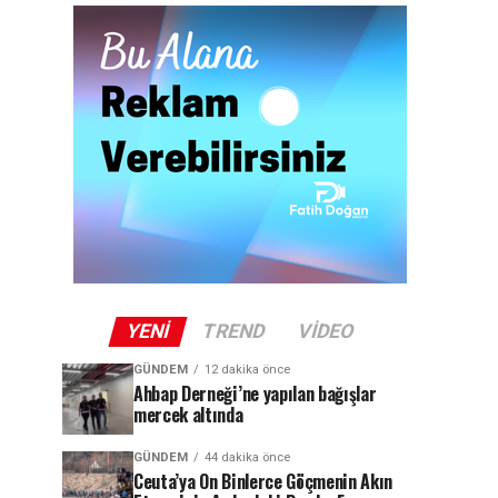
YENI
TREND
VIDEO
GÜNDEM
12 dakika önce
Ahbap Derneği’ne yapılan bağışlar
mercek altında
GÜNDEM
44 dakika önce
Ceuta’ya On Binlerce Göçmenin Akın