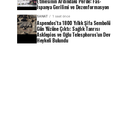
Etmesinin Ardındaki Perde: Fas-
İspanya Gerilimi ve Dezenformasyon
SANAT
1 saat önce
Aspendos’ta 1800 Yıllık Şifa Sembolü
Gün Yüzüne Çıktı: Sağlık Tanrısı
Asklepios ve Oğlu Telesphoros’un Dev
Heykeli Bulundu