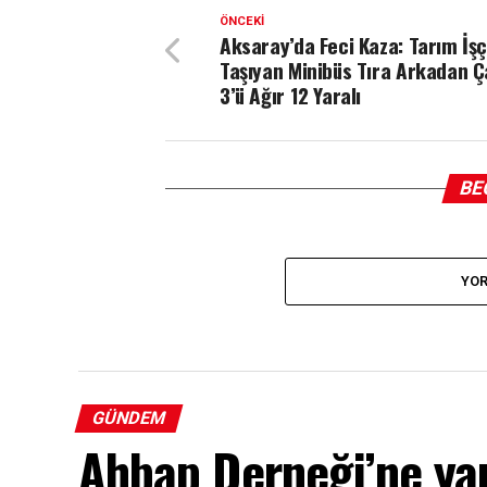
ÖNCEKI
Aksaray’da Feci Kaza: Tarım İşçi
Taşıyan Minibüs Tıra Arkadan Ç
3’ü Ağır 12 Yaralı
BE
YOR
GÜNDEM
Ahbap Derneği’ne ya