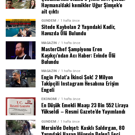
Haymana’daki kemikler Uğur Şimşek’e
ait çıktı
GÜNDEM
1 hafta önce
Sitede Kaybolan 2 Yaşındaki Kadir,
Havuzda Ölü Bulundu
MAGAZIN
1 hafta önce
MasterChef Şampiyonu Eren
Kaşıkçı’ndan Acı Haber: Evinde Ölü
Bulundu
MAGAZIN
1 hafta önce
Engin Polat’a İkinci Şok! 2 Milyon
Semih Kılıçsoy’dan Altın Değerinde Gol
Takipçili Instagram Hesabına Erişim
Engeli
Maçın kırılma anı 80. dakikada geldi. Olaitan’ın pasıyla
Salah, üzerindeki 10 numaralı bordo-mavili forma ile
ceza sahası sağ kanadında topla buluşan Ndidi’nin
taraftarın sevgi gösterilerine yanıt verirken, birlikte 3’lü
EKONOMI
1 hafta önce
En Düşük Emekli Maaşı 23 Bin 552 Liraya
ortasında savunmadan seken meşin yuvarlağı Semih
çektirerek anı ölümsüzleştirdi. Kulüp Başkanı Ertuğrul
Yükseldi – Resmi Gazete’de Yayımlandı
Kılıçsoy kafayla boş ağlara gönderdi. 76. dakikada oyuna
Doğan ile birlikte taraftarın karşısına çıkan Mısırlı
giren genç yıldız, takımına galibiyeti getiren isim oldu.
yıldız, 2 yıllık sözleşmeye imza attı.
GÜNDEM
1 hafta önce
Mersin’de Dehşet: Kasklı Saldırgan, 80
Yaşındaki Hasan Hüseyin Belen’i Feci
Beşiktaş bu sonuçla birlikte bu sezon oynadığı üçüncü