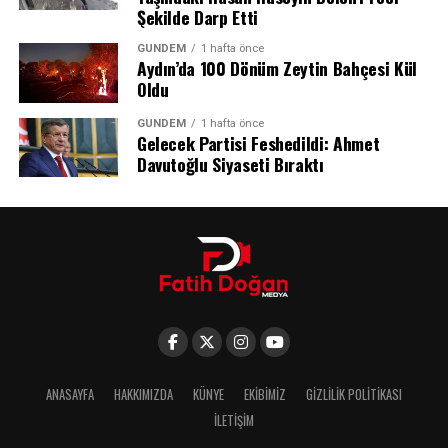
Şekilde Darp Etti
resmi maçından da galibiyetle ayrılmayı başardı ve
kalesini gole kapattı.
GÜNDEM
1 hafta önce
Aydın’da 100 Dönüm Zeytin Bahçesi Kül
Oldu
GÜNDEM
1 hafta önce
Gelecek Partisi Feshedildi: Ahmet
Davutoğlu Siyaseti Bıraktı
ANASAYFA
HAKKIMIZDA
KÜNYE
EKIBIMIZ
GIZLILIK POLITIKASI
İLETIŞIM
Muhammed Salah’tan Duygu Dolu Mesaj: