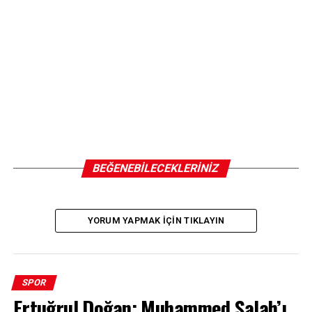
BEĞENEBILECEKLERINIZ
YORUM YAPMAK IÇIN TIKLAYIN
SPOR
Ertuğrul Doğan: Muhammed Salah’ı