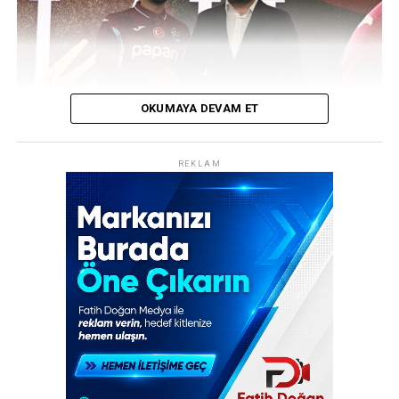
REKLAM
OKUMAYA DEVAM ET
REKLAM
Trabzonspor, transfer tarihinin en ses getiren
hamlelerinden birine imza attı! Bordo-mavili kulüp,
Mısırlı yıldız futbolcu Muhammed Salah’ı resmen
kadrosuna katarak dünya spor gündemine bomba gibi
düştü. Şenol Güneş Spor Kompleksi’nde düzenlenen
görkemli imza töreninde yaklaşık 30 bin taraftar, yeni
transferlerini coşkuyla karşıladı.
30 Bin Kişilik Coşku: “Allah Allah Allah,
Muhammed Salah”