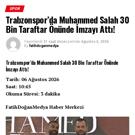
SPOR
Trabzonspor’da Muhammed Salah 30
Bin Taraftar Önünde İmzayı Attı!
Zorlu bir Çekya deplasmanı, 10 kişi kalmak, tarihi bir
başarı… Beşiktaş, UEFA Avrupa Ligi 3. eleme turu ilk
Yayımlandı
21 saat önce
üzerinde
Ağustos 6, 2026
By
fatihdoganmedya
maçında Hradec Kralove’yi 1-0 mağlup ederek Avrupa
kupalarındaki 100. galibiyetine imza attı. Siyah-
Trabzonspor’da Muhammed Salah 30 Bin Taraftar Önünde
beyazlılar, bu anlamlı zaferle sadece tur kapısını
İmzayı Attı!
aralamakla kalmadı, kulüp tarihinin gurur tablosuna bir
yıldız daha ekledi.
Tarih: 06 Ağustos 2026
Saat: 10:45
Zorlu Deplasmanda Tarihi Gece
Okuma Süresi: 3 dakika
Malsovicka Arena’da oynanan karşılaşmaya hızlı
FatihDoğanMedya Haber Merkezi
başlayan Beşiktaş, ilk yarıda bulduğu pozisyonları
değerlendiremedi ve devre 0-0 sona erdi. Ancak ikinci
yarıda siyah-beyazlılar için işler hiç beklenmedik bir hal
aldı.