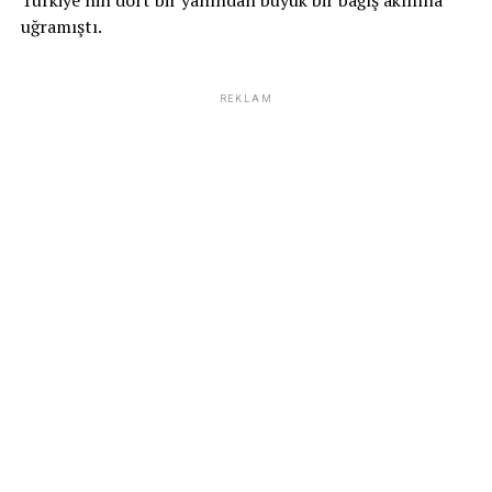
Türkiye’nin dört bir yanından büyük bir bağış akınına
uğramıştı.
REKLAM