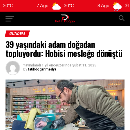
7 Ağu
30°C
8 Ağu
31°C
GÜNDEM
39 yaşındaki adam doğadan
topluyordu: Hobisi mesleğe dönüştü
Yayımlandı
1 yıl önce
üzerinde
Şubat 11, 2025
By
fatihdoganmedya