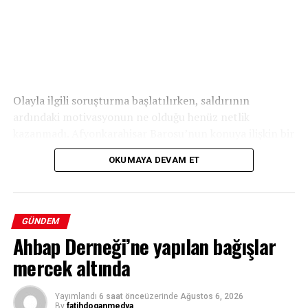
Olayla ilgili soruşturma başlatılırken, saldırının
ardındaki motivasyonun ne olduğu henüz netlik
kazanmadı. Afyonkarahisar Barosu’nun konuya ilişkin bir
açıklama yapması bekleniyor.
OKUMAYA DEVAM ET
GÜNDEM
Ahbap Derneği’ne yapılan bağışlar
mercek altında
Yayımlandı
6 saat önce
üzerinde
Ağustos 6, 2026
By
fatihdoganmedya