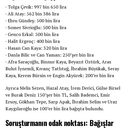
· Tolga Çevik: 997 bin 650 lira
· Ali Atay: 562 bin 386 lira
· Ebru Gündeş: 500 bin lira
· Somer Sivrioğlu: 500 bin lira
· Genco Erkal: 500 bin lira
· Halit Ergenç: 400 bin lira
· Hasan Can Kaya: 320 bin lira
· Danla Bilic ve Can Yaman: 250’şer bin lira
· Afra Saraçoğlu, Binnur Kaya, Beyazıt Öztürk, Aras
Bulut İynemli, Kıvanç Tatlıtuğ, İbrahim Büyükak, Seray
Kaya, Kerem Bürsin ve Engin Akyürek: 200’er bin lira
Ayrıca Melis Sezen, Hazal Atay, İrem Derici, Gülse Birsel
ve Burak Deniz 150’şer bin TL, Salih Bademci, Emir
Ersoy, Gökhan Tepe, Sarp Apak, İbrahim Selim ve Uraz
Kaygılaroğlu ise 100’er bin lira bağışta bulundu.
Soruşturmanın odak noktası: Bağışlar