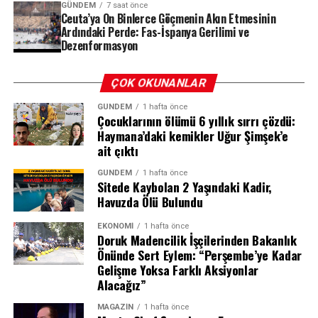
GÜNDEM
7 saat önce
Ceuta’ya On Binlerce Göçmenin Akın Etmesinin
Ardındaki Perde: Fas-İspanya Gerilimi ve
Dezenformasyon
ÇOK OKUNANLAR
GÜNDEM
1 hafta önce
Çocuklarının ölümü 6 yıllık sırrı çözdü:
Haymana’daki kemikler Uğur Şimşek’e
ait çıktı
GÜNDEM
1 hafta önce
Sitede Kaybolan 2 Yaşındaki Kadir,
Havuzda Ölü Bulundu
EKONOMI
1 hafta önce
Doruk Madencilik İşçilerinden Bakanlık
Önünde Sert Eylem: “Perşembe’ye Kadar
Gelişme Yoksa Farklı Aksiyonlar
Alacağız”
24 Saatte 60 Bin Göçmen: Ceuta’da
MAGAZIN
1 hafta önce