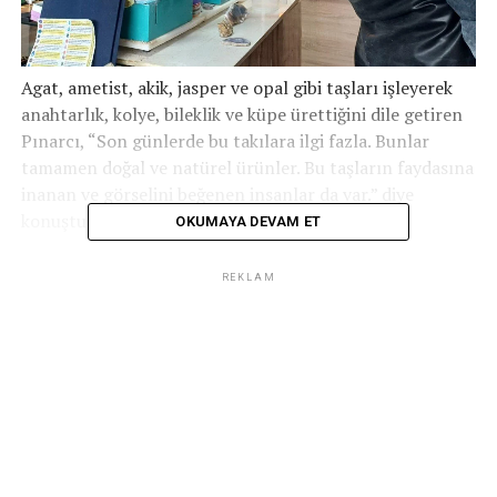
Agat, ametist, akik, jasper ve opal gibi taşları işleyerek
anahtarlık, kolye, bileklik ve küpe ürettiğini dile getiren
Pınarcı, “Son günlerde bu takılara ilgi fazla. Bunlar
tamamen doğal ve natürel ürünler. Bu taşların faydasına
inanan ve görselini beğenen insanlar da var.” diye
konuştu.
OKUMAYA DEVAM ET
İLGILI KONULAR:
REKLAM
SONRAKI
Afganistan’da canlı bomba saldırısı: 5 kişi öldü, 7 kişi
yaralandı
ÖNCEKI
Arnavutköy’de İETT otobüsü yolda kaydı