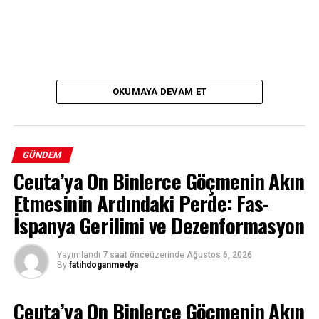
OKUMAYA DEVAM ET
GÜNDEM
Ceuta’ya On Binlerce Göçmenin Akın
Etmesinin Ardındaki Perde: Fas-
İspanya Gerilimi ve Dezenformasyon
Yayımlandı
7 saat önce
üzerinde
Ağustos 6, 2026
By
fatihdoganmedya
Ceuta’ya On Binlerce Göçmenin Akın