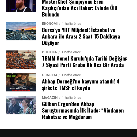
MasterChef Şampiyonu Eren
Yaşananlar
Kaşıkçı’ndan Acı Haber: Evinde Ölü
Bulundu
Temmuz 2026’nın son haftasında, Fas’ın kuzey
EKONOMI
1 hafta önce
kıyılarından İspanya’nın Afrika’daki özerk bölgesi
Bursa’ya YHT Müjdesi! İstanbul ve
Ceuta’ya yönelik benzeri görülmemiş bir göçmen akını
Ankara ile Arası 2 Saat 15 Dakikaya
yaşandı. 24 saat içinde yaklaşık 60 bin kişi ya denizi
Düşüyor
yüzerek ya da kara sınırındaki çitleri aşarak Ceuta
POLITIKA
1 hafta önce
topraklarına girmeye çalıştı.
TBMM Genel Kurulu’nda Tarihi Değişim:
7 Siyasi Parti Grubu İlk Kez Bir Arada
Göçmenlerin büyük kısmı, Fas’ın Fnideq kasabasından
başlayarak yaklaşık 5 kilometrelik mesafeyi yüzerek kat
GÜNDEM
1 hafta önce
Ahbap Derneği’ne kayyum atandı! 4
ederken, kimileri de Belyounech kasabası üzerinden geçiş
şirkete TMSF el koydu
yapmaya çalıştı. Bu tehlikeli yolculuk sırasında en az 77
kişi hayatını kaybetti. Ceuta’ya ulaşan göçmenlerin
MAGAZIN
1 hafta önce
Gülben Ergen’den Ahbap
sayısı o kadar fazlaydı ki, kentteki kabul merkezlerinin
Soruşturmasında İlk İfade: “Vicdanen
kapasitesi kısa sürede aşıldı ve sokaklarda kaos hâkim
Rahatsız ve Mağdurum
oldu.
İspanya hükümeti, bölgeye 3 bin asker ve ek polis gücü