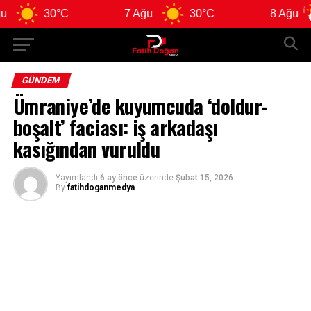
30°C
7 Ağu
30°C
8 Ağu
GÜNDEM
Ümraniye’de kuyumcuda ‘doldur-
boşalt’ faciası: iş arkadaşı
kasığından vuruldu
Yayımlandı
6 ay önce
üzerinde
Şubat 15, 2026
By
fatihdoganmedya