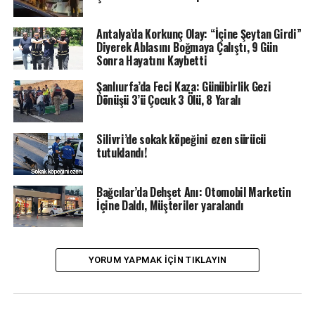
bölgesinden yaralandı. Olay sonrası yaralı, olay yerinde
yapılan ilk müdahalenin ardından ambulansla hastaneye
Antalya’da Korkunç Olay: “İçine Şeytan Girdi”
kaldırıldı; şüpheli gözaltına alındı.
Diyerek Ablasını Boğmaya Çalıştı, 9 Gün
Sonra Hayatını Kaybetti
Kaza, akşam saatlerinde Atatürk Mahallesi’ndeki
Şanlıurfa’da Feci Kaza: Günübirlik Gezi
bir kuyumcuda meydana geldi.
Dönüşü 3’ü Çocuk 3 Ölü, 8 Yaralı
İddialara göre tabanca, “doldur-boşalt” işlemi
Silivri’de sokak köpeğini ezen sürücü
sırasında aniden ateş aldı; kurşun, mağaza
tutuklandı!
içindeki diğer çalışanın kasığına isabet etti.
Yaralıya olay yerinde ilk müdahale yapıldı ve
Bağcılar’da Dehşet Anı: Otomobil Marketin
ardından Ümraniye Eğitim ve Araştırma
İçine Daldı, Müşteriler yaralandı
Hastanesi’ne sevk edildi.
Olayla ilgili olarak tabancayı kullanan çalışan
YORUM YAPMAK IÇIN TIKLAYIN
polis tarafından gözaltına alındı; tabancaya el
konuldu ve soruşturma başlatıldı.