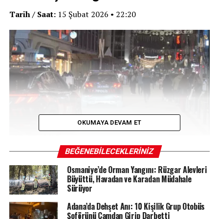
Tarih / Saat:
15 Şubat 2026 • 22:20
OKUMAYA DEVAM ET
BEĞENEBILECEKLERINIZ
Kuyumcu dükkanında akşam mesaisinde yaşanan kaza
Osmaniye’de Orman Yangını: Rüzgar Alevleri
paniğe yol açtı. İddiaya göre, iş yerinde bulunan 22
Büyüttü, Havadan ve Karadan Müdahale
yaşındaki bir çalışan, amcasına ait ruhsatlı tabancayı
Sürüyor
“doldur-boşalt” yaparken silah aniden ateş aldı; çıkan
Adana’da Dehşet Anı: 10 Kişilik Grup Otobüs
kurşun karşısında duran 29 yaşındaki iş arkadaşı kasık
Şoförünü Camdan Girip Darbetti