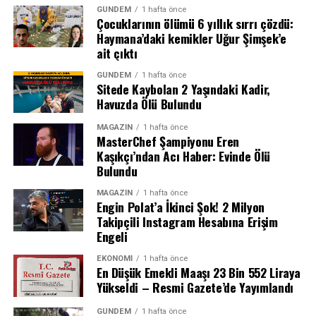
doğrulamış değil.
soruşturmanın sürdüğünü bildirdi.
GÜNDEM
1 hafta önce
Çocuklarının ölümü 6 yıllık sırrı çözdü:
Olayla İlgili Merak Edilenler
Haymana’daki kemikler Uğur Şimşek’e
ait çıktı
REKLAM
· Ölüm nedeni ne? Otopsi raporunun ardından netlik
GÜNDEM
1 hafta önce
kazanacak.
Sitede Kaybolan 2 Yaşındaki Kadir,
· Cinayet mi, intihar mı, kaza mı? Polis soruşturması tüm
Havuzda Ölü Bulundu
ihtimalleri değerlendiriyor.
MAGAZIN
1 hafta önce
· Kadın ve iş yeri sahibi arasında nasıl bir ilişki var?
MasterChef Şampiyonu Eren
Soruşturmanın odak noktalarından biri.
Kaşıkçı’ndan Acı Haber: Evinde Ölü
Bulundu
Gelişmeleri yakından takip ediyoruz.
MAGAZIN
1 hafta önce
Engin Polat’a İkinci Şok! 2 Milyon
Takipçili Instagram Hesabına Erişim
REKLAM
Engeli
EKONOMI
1 hafta önce
En Düşük Emekli Maaşı 23 Bin 552 Liraya
Yükseldi – Resmi Gazete’de Yayımlandı
GÜNDEM
1 hafta önce