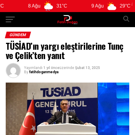
8 Ağu
31°C
9 Ağu
29°C
GÜNDEM
TÜSİAD’ın yargı eleştirilerine Tunç
ve Çelik’ten yanıt
Yayımlandı
1 yıl önce
üzerinde
Şubat 13, 2025
By
fatihdoganmedya