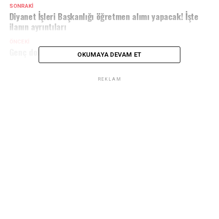
SONRAKI
Diyanet İşleri Başkanlığı öğretmen alımı yapacak! İşte
ilanın ayrıntıları
ÖNCEKI
Genç doktor kalbine yenildi
OKUMAYA DEVAM ET
REKLAM