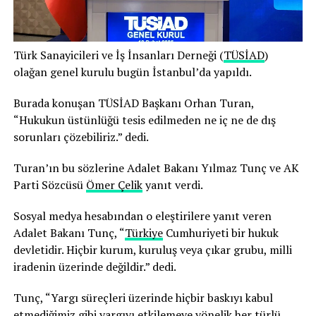
Türk Sanayicileri ve İş İnsanları Derneği (
TÜSİAD
)
olağan genel kurulu bugün İstanbul’da yapıldı.
Burada konuşan TÜSİAD Başkanı Orhan Turan,
“Hukukun üstünlüğü tesis edilmeden ne iç ne de dış
sorunları çözebiliriz.” dedi.
Turan’ın bu sözlerine Adalet Bakanı Yılmaz Tunç ve AK
Parti Sözcüsü
Ömer Çelik
yanıt verdi.
Sosyal medya hesabından o eleştirilere yanıt veren
Adalet Bakanı Tunç, “
Türkiye
Cumhuriyeti bir hukuk
devletidir. Hiçbir kurum, kuruluş veya çıkar grubu, milli
iradenin üzerinde değildir.” dedi.
Tunç, “Yargı süreçleri üzerinde hiçbir baskıyı kabul
etmediğimiz gibi yargıyı etkilemeye yönelik her türlü