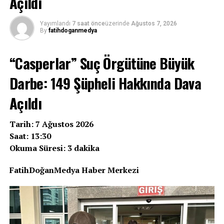
Açıldı
Yayımlandı
7 saat önce
üzerinde
Ağustos 7, 2026
By
fatihdoganmedya
“Casperlar” Suç Örgütüne Büyük
Darbe: 149 Şüpheli Hakkında Dava
Açıldı
Tarih: 7 Ağustos 2026
Saat: 13:30
Okuma Süresi: 3 dakika
FatihDoğanMedya Haber Merkezi