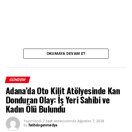
OKUMAYA DEVAM ET
GÜNDEM
Adana’da Oto Kilit Atölyesinde Kan
Donduran Olay: İş Yeri Sahibi ve
Kadın Ölü Bulundu
Yayımlandı
7 saat önce
üzerinde
Ağustos 7, 2026
By
fatihdoganmedya