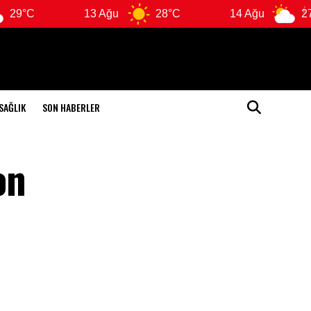
13 Ağu
28°C
14 Ağu
27°C
SAĞLIK
SON HABERLER
on