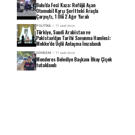
Bolu’da Feci Kaza: Refüjü Aşan
Otomobil Karşı Şeritteki Araçla
Çarpıştı, 1 Ölü 2 Ağır Yaralı
POLITIKA
11 saat önce
Türkiye, Suudi Arabistan ve
Pakistan’dan Tarihi Savunma Hamlesi:
Mekke’de Üçlü Anlaşma İmzalandı
GÜNDEM
11 saat önce
Menderes Belediye Başkanı İlkay Çiçek
tutuklandı