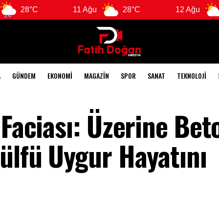
C
11 Ağu
28°C
12 Ağu
29°C
A
GÜNDEM
EKONOMI
MAGAZIN
SPOR
SANAT
TEKNOLOJI
 Faciası: Üzerine Bet
Zülfü Uygur Hayatını