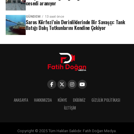
cesedi aranıyor
GÜNDEM
13 saat önce
Saros Körfezi’nin Derinliklerinde Bir Savaşçı: Tank
Batığı Dalış Tutkunlarını Kendine Çekiyor
ANASAYFA
HAKKIMIZDA
KÜNYE
EKIBIMIZ
GIZLILIK POLITIKASI
İLETIŞIM
Copyright © 2025 Tüm Hakları Saklıdır. Fatih Doğan Medya.