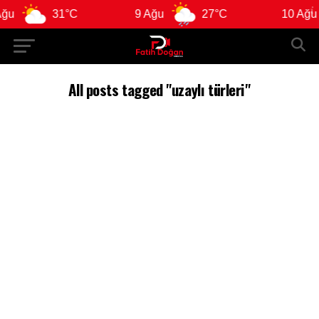
u
31°C
9 Ağu
27°C
10 Ağu
All posts tagged "uzaylı türleri"